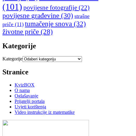
(101)
povijesne fotografije
(22)
povijesne građevine
(30)
strašne
tumačenje snova
(32)
priče
(11)
životne priče
(28)
Kategorije
Kategorije
Stranice
KvizBOX
O nama
Oglašavanje
Prijatelji portala
Uvjeti korištenja
Video instrukcije iz matematike