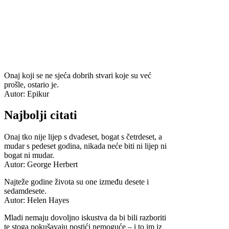
Onaj koji se ne sjeća dobrih stvari koje su već
prošle, ostario je.
Autor: Epikur
Najbolji citati
Onaj tko nije lijep s dvadeset, bogat s četrdeset, a
mudar s pedeset godina, nikada neće biti ni lijep ni
bogat ni mudar.
Autor: George Herbert
Najteže godine života su one između desete i
sedamdesete.
Autor: Helen Hayes
Mladi nemaju dovoljno iskustva da bi bili razboriti
te stoga pokušavaju postići nemoguće – i to im iz