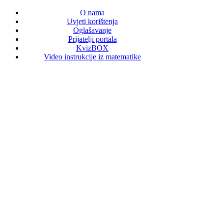
O nama
Uvjeti korištenja
Oglašavanje
Prijatelji portala
KvizBOX
Video instrukcije iz matematike