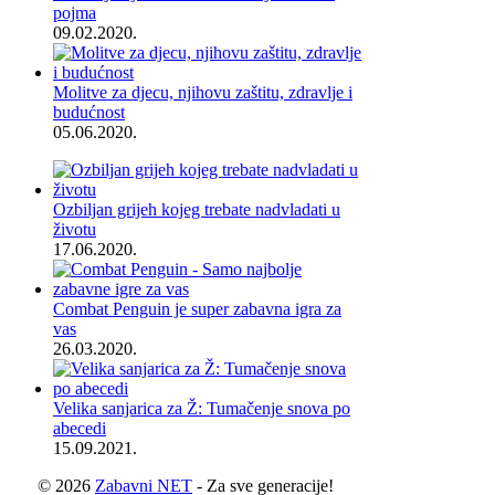
pojma
09.02.2020.
Molitve za djecu, njihovu zaštitu, zdravlje i
budućnost
05.06.2020.
Ozbiljan grijeh kojeg trebate nadvladati u
životu
17.06.2020.
Combat Penguin je super zabavna igra za
vas
26.03.2020.
Velika sanjarica za Ž: Tumačenje snova po
abecedi
15.09.2021.
© 2026
Zabavni NET
- Za sve generacije!