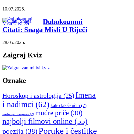
10.07.2025.
Dubokoumni
Citati: Snaga Misli U Riječi
28.05.2025.
Zaigraj Kviz
Oznake
Imena
Horoskop i astrologija
(25)
i nadimci
(62)
kako lakše učiti
(7)
mudre priče
(30)
mišljenja i rasprave
(2)
najbolji filmovi online
(55)
Poruke i čestitke
poezija
(38)