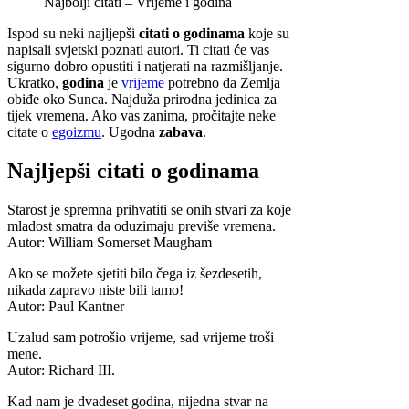
Najbolji citati – Vrijeme i godina
Ispod su neki najljepši
citati o godinama
koje su
napisali svjetski poznati autori. Ti citati će vas
sigurno dobro opustiti i natjerati na razmišljanje.
Ukratko,
godina
je
vrijeme
potrebno da Zemlja
obiđe oko Sunca. Najduža prirodna jedinica za
tijek vremena. Ako vas zanima, pročitajte neke
citate o
egoizmu
. Ugodna
zabava
.
Najljepši citati o godinama
Starost je spremna prihvatiti se onih stvari za koje
mladost smatra da oduzimaju previše vremena.
Autor: William Somerset Maugham
Ako se možete sjetiti bilo čega iz šezdesetih,
nikada zapravo niste bili tamo!
Autor: Paul Kantner
Uzalud sam potrošio vrijeme, sad vrijeme troši
mene.
Autor: Richard III.
Kad nam je dvadeset godina, nijedna stvar na