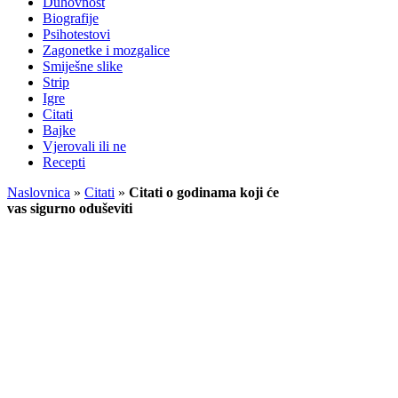
Duhovnost
Biografije
Psihotestovi
Zagonetke i mozgalice
Smiješne slike
Strip
Igre
Citati
Bajke
Vjerovali ili ne
Recepti
Naslovnica
»
Citati
»
Citati o godinama koji će
vas sigurno oduševiti