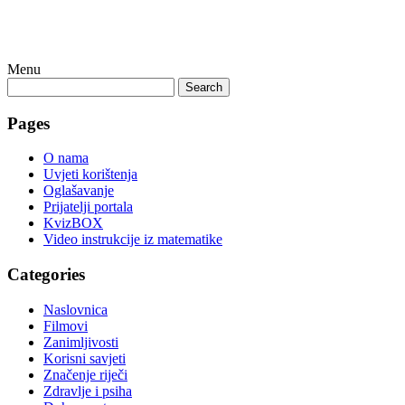
Menu
Search
Pages
O nama
Uvjeti korištenja
Oglašavanje
Prijatelji portala
KvizBOX
Video instrukcije iz matematike
Categories
Naslovnica
Filmovi
Zanimljivosti
Korisni savjeti
Značenje riječi
Zdravlje i psiha