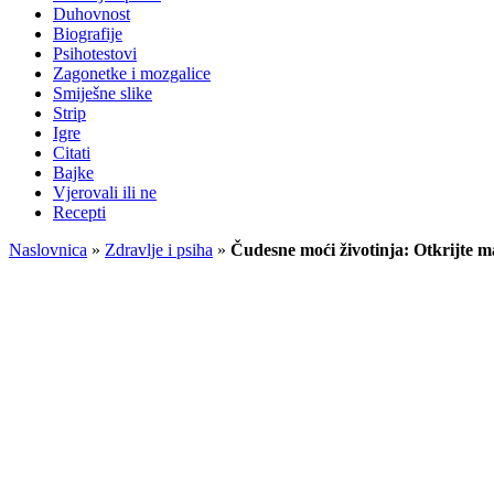
Duhovnost
Biografije
Psihotestovi
Zagonetke i mozgalice
Smiješne slike
Strip
Igre
Citati
Bajke
Vjerovali ili ne
Recepti
Naslovnica
»
Zdravlje i psiha
»
Čudesne moći životinja: Otkrijte 