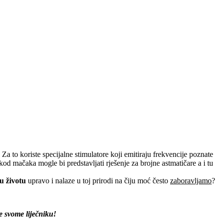
a to koriste specijalne stimulatore koji emitiraju frekvencije poznate
 mačaka mogle bi predstavljati rješenje za brojne astmatičare a i tu
u životu
upravo i nalaze u toj prirodi na čiju moć često
zaboravljamo
?
e svome liječniku!