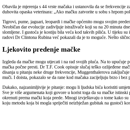
Obavila je mjerenja s 44 vrste mačaka i ustanovila da se frekvencij
duhovita opaska veterinara: „Ako mačku zatvorite u sobu s hrpom polo
Tigrovi, pume, jaguari, leopardi i mačke općenito mogu svojim predenje
Neobičan dar evolucije zadivljuje istraživače koji su na 20 minuta dnevn
slomljene. I gustoća je kostiju bila veća kod takvih pilića. U tijeku su 
radovi Dr Clintona Rubina već pokazali da je to moguće. Nešto slično 
Ljekovito predenje mačke
Izgleda da mačke mogu utjecati i na rad svojih pluća. Na to upućuje p
mačka počne presti. Dr T.F. Cook opisuje slučaj teško ozlijeđene mačke
disanja u pitanju neke druge frekvencije, Muggenthalerova zaključuj
muči. I doista, pokazalo se da rane kod mačaka zacijeljuju brzo i bez p
Dakako, najzanimljivije je pitanje: mogu li ljudska bića koristiti umje
Sve je više argumenata koji govore u korist toga da su mačke istinski p
okrenuti prema mački koja prede. Mnogi izvještavaju o tome kako su s
koju metodu koja bi mogla spriječiti neizbježan gubitak na gustoći kos