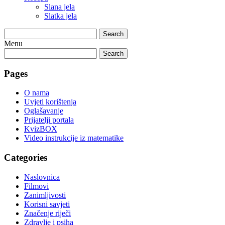
Slana jela
Slatka jela
Search
Menu
Search
Pages
O nama
Uvjeti korištenja
Oglašavanje
Prijatelji portala
KvizBOX
Video instrukcije iz matematike
Categories
Naslovnica
Filmovi
Zanimljivosti
Korisni savjeti
Značenje riječi
Zdravlje i psiha