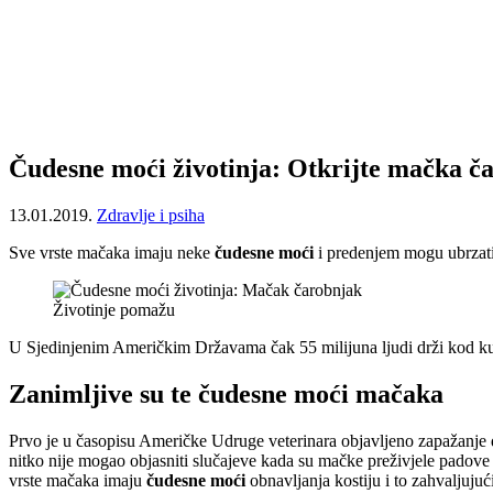
Čudesne moći životinja: Otkrijte mačka č
13.01.2019.
Zdravlje i psiha
Sve vrste mačaka imaju neke
čudesne moći
i predenjem mogu ubrzati z
Životinje pomažu
U Sjedinjenim Američkim Državama čak 55 milijuna ljudi drži kod kuće
Zanimljive su te čudesne moći mačaka
Prvo je u časopisu Američke Udruge veterinara objavljeno zapažanje
nitko nije mogao objasniti slučajeve kada su mačke preživjele padove s
vrste mačaka imaju
čudesne moći
obnavljanja kostiju i to zahvaljuju