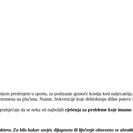
om predenjem u sportu, za podizanje gustoće kostiju kod natjecatelja. Z
omena na plućima. Naime, frekvencije koje deblokiraju dišne puteve kod
 podsjećaju da se neka od najboljih
rješenja za probleme koje imamo 
 Za bilo kakav savjet, dijagnozu ili liječenje obavezno se obratit