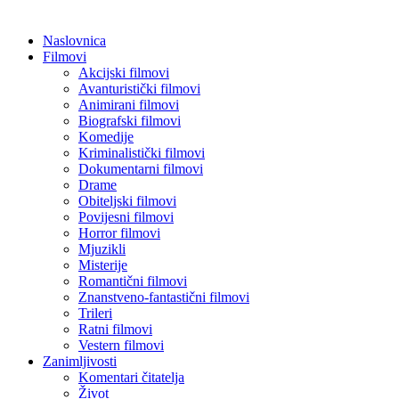
Naslovnica
Filmovi
Akcijski filmovi
Avanturistički filmovi
Animirani filmovi
Biografski filmovi
Komedije
Kriminalistički filmovi
Dokumentarni filmovi
Drame
Obiteljski filmovi
Povijesni filmovi
Horror filmovi
Mjuzikli
Misterije
Romantični filmovi
Znanstveno-fantastični filmovi
Trileri
Ratni filmovi
Vestern filmovi
Zanimljivosti
Komentari čitatelja
Život