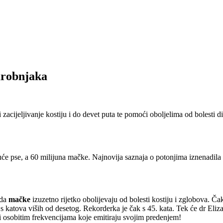
arobnjaka
acijeljivanje kostiju i do devet puta te pomoći oboljelima od bolesti d
 pse, a 60 milijuna mačke. Najnovija saznaja o potonjima iznenadila s
 da
mačke
izuzetno rijetko obolijevaju od bolesti kostiju i zglobova. Č
 katova viših od desetog. Rekorderka je čak s 45. kata. Tek će dr Eliza
ći osobitim frekvencijama koje emitiraju svojim predenjem!