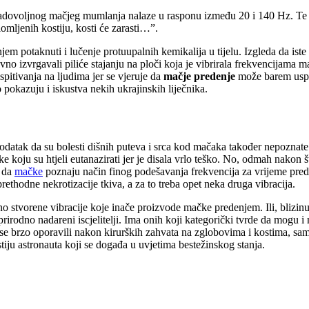
e zadovoljnog mačjeg mumlanja nalaze u rasponu između 20 i 140 Hz. T
mljenih kostiju, kosti će zarasti…”.
m potaknuti i lučenje protuupalnih kemikalija u tijelu. Izgleda da iste 
o izvrgavali piliće stajanju na ploči koja je vibrirala frekvencijama mač
ispitivanja na ljudima jer se vjeruje da
mačje predenje
može barem uspor
pokazuju i iskustva nekih ukrajinskih liječnika.
odatak da su bolesti dišnih puteva i srca kod mačaka također nepoznate. 
 koju su htjeli eutanazirati jer je disala vrlo teško. No, odmah nakon š
e da
mačke
poznaju način finog podešavanja frekvencija za vrijeme pred
rethodne nekrotizacije tkiva, a za to treba opet neka druga vibracija.
tno stvorene vibracije koje inače proizvode mačke predenjem. Ili, blizinu
rirodno nadareni iscjelitelji. Ima onih koji kategorički tvrde da mogu i
e brzo oporavili nakon kirurških zahvata na zglobovima i kostima, samo
tiju astronauta koji se događa u uvjetima bestežinskog stanja.