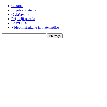
O nama
Uvjeti korištenja
Oglašavanje
Prijatelji portala
KvizBOX
Video instrukcije iz matematike
Pretraga