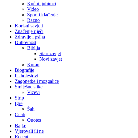
Kućni ljubimci
Video
Sport i klađenje
Razno
Korisni savjeti
Značenje riječi
Zdravlje i psiha
Duhovnost
Biblija
Stari zavjet
Novi zavjet
Kuran
Biografije
Psihotestovi
Zagonetke i mozgalice
Smiješne slike
Vicevi
Strip
Igre
Šah
Citati
Quotes
Bajke
Vjerovali ili ne
Recepti