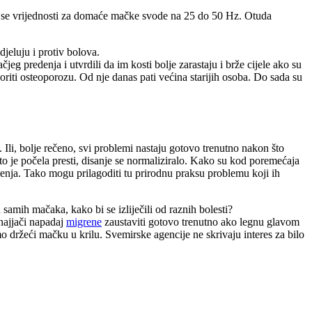
e se vrijednosti za domaće mačke svode na 25 do 50 Hz. Otuda
djeluju i protiv bolova.
jeg predenja i utvrdili da im kosti bolje zarastaju i brže cijele ako su
iti osteoporozu. Od nje danas pati većina starijih osoba. Do sada su
Ili, bolje rečeno, svi problemi nastaju gotovo trenutno nakon što
to je počela presti, disanje se normaliziralo. Kako su kod poremećaja
enja. Tako mogu prilagoditi tu prirodnu praksu problemu koji ih
 samih mačaka, kako bi se izliječili od raznih bolesti?
 najjači napadaj
migrene
zaustaviti gotovo trenutno ako legnu glavom
 držeći mačku u krilu. Svemirske agencije ne skrivaju interes za bilo