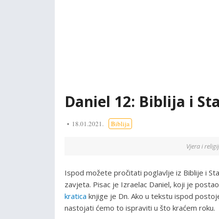
Daniel 12: Biblija i St
18.01.2021.
Biblija
Vjera i relig
Ispod možete pročitati poglavlje iz Biblije i S
zavjeta. Pisac je Izraelac Daniel, koji je posta
kratica
knjige je Dn. Ako u tekstu ispod posto
nastojati ćemo to ispraviti u što kraćem roku.