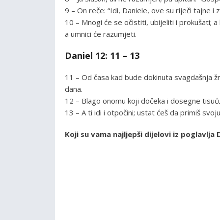
9 – On reče: “Idi, Daniele, ove su riječi tajne
10 – Mnogi će se očistiti, ubijeliti i prokušati;
a umnici će razumjeti.
Daniel 12: 11 – 13
11 – Od časa kad bude dokinuta svagdašnja žrt
dana.
12 – Blago onomu koji dočeka i dosegne tisuću 
13 – A ti idi i otpočini; ustat ćeš da primiš svoj
Koji su vama najljepši dijelovi iz poglavl