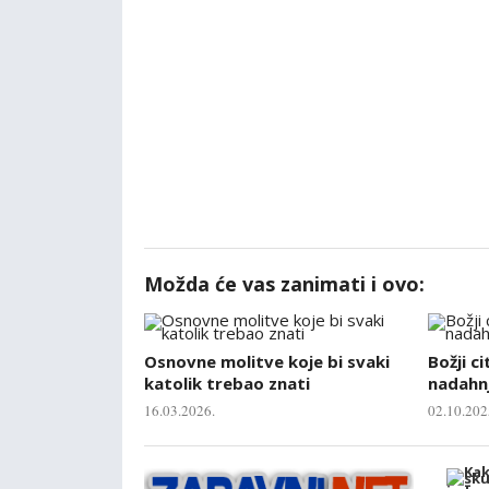
Možda će vas zanimati i ovo:
Osnovne molitve koje bi svaki
Božji ci
katolik trebao znati
nadahnj
16.03.2026.
02.10.202