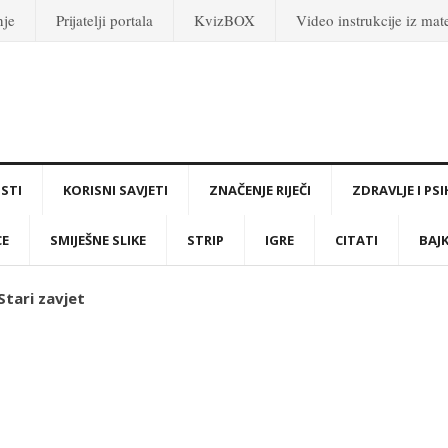
nje
Prijatelji portala
KvizBOX
Video instrukcije iz ma
STI
KORISNI SAVJETI
ZNAČENJE RIJEČI
ZDRAVLJE I PS
CE
SMIJEŠNE SLIKE
STRIP
IGRE
CITATI
BAJ
 Stari zavjet