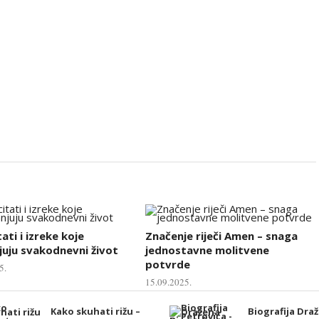
tati i izreke koje
Značenje riječi Amen – snaga
uju svakodnevni život
jednostavne molitvene
potvrde
5.
15.09.2025.
Kako skuhati rižu –
Biografija Dra