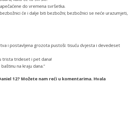
 i zapečaćene do vremena svršetka.
 a bezbožnici će i dalje biti bezbožni; bezbožnici se neće urazumjeti,
va i postavljena grozota pustoši: tisuću dvjesta i devedeset
trista trideset i pet dana!
u baštinu na kraju dana.”
ja Daniel 12? Možete nam reći u komentarima. Hvala