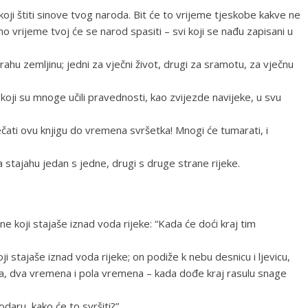
 koji štiti sinove tvog naroda. Bit će to vrijeme tjeskobe kakve ne
o vrijeme tvoj će se narod spasiti – svi koji se nađu zapisani u
rahu zemljinu; jedni za vječni život, drugi za sramotu, za vječnu
i koji su mnoge učili pravednosti, kao zvijezde navijeke, u svu
zapečati ovu knjigu do vremena svršetka! Mnogi će tumarati, i
a stajahu jedan s jedne, drugi s druge strane rijeke.
ne koji stajaše iznad voda rijeke: “Kada će doći kraj tim
ji stajaše iznad voda rijeke; on podiže k nebu desnicu i ljevicu,
a, dva vremena i pola vremena – kada dođe kraj rasulu snage
odaru, kako će to svršiti?”