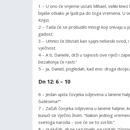
1 – U ono će vrijeme ustati Mihael, veliki knez
bijaše otkako je ljudi pa do toga vremena. U on
Knjizi.
2 – Tada će se probuditi mnogi koji snivaju u p
gadost.
3 – Umnici će blistati kao sjajni nebeski svod, 
vječnost.
4 – A ti, Daniele, drži u tajnosti ove riječi i 
bezakonja će rasti.”
5 – Ja, Daniel, pogledah, kad eno: druga dvojic
Dn 12: 6 – 10
6 – Jedan upita čovjeka odjevena u lanene halji
čudesima?”
7 – Začuh čovjeka odjevena u lanene haljine, ko
kunući se Vječno živim. “Nakon jednog vremen
svetoga naroda – sve će se to svršiti.”
8 – Ja slušah, ali ne razumjeh, pa upitah: “Gosp