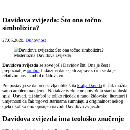
Davidova zvijezda: Što ona točno
simbolizira?
27.05.2020.
Duhovnost
Misteriozna Davidova zvijezda
Davidova zvijezda
se zove još i Davidov štit. Ona je čest i
prepoznatljiv
simbol
Judaizma danas, ali zapravo, čini se da je
relativno novi simbol u židovstvu.
Pretpostavlja se da predstavlja oblik štita
kralja Davida
ili čak možda
samo amblem na njemu. No takve tvrdnje ne potvrđuju stari rabinski
spisi. Ustvari, taj simbol je toliko rijedak u ranoj židovskoj literaturi i
umjetnosti da čak trgovci starinama sumnjaju u originalnost nekog
djela ukoliko ono opisuje i navodi Davidovu zvijezdu.
Davidova zvijezda ima teološko značenje