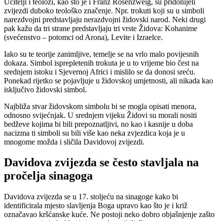
Učitelji i teolozi, kao što je i Franz Rosenzweig, su pridonijeli
zvijezdi duboko teološko značenje. Npr. trokuti koji su u simboli
narezdvojni predstavljaju nerazdvojni židovski narod. Neki drugi
pak kažu da tri strane predstavljaju tri vrste Židova: Kohanime
(svećenstvo – potomci od Arona), Levite i Izraelce.
Iako su te teorije zanimljive, temelje se na vrlo malo povijesnih
dokaza. Simbol isprepletenih trokuta je u to vrijeme bio čest na
srednjem istoku i Sjevernoj Africi i mislilo se da donosi sreću.
Ponekad rijetko se pojavljuje u židovskoj umjetnosti, ali nikada kao
isključivo židovski simbol.
Najbliža stvar židovskom simbolu bi se mogla opisati menora,
odnosno svijećnjak. U srednjem vijeku Židovi su morali nositi
bedževe kojima bi bili prepoznatljivi, no kao i kasnije u doba
nacizma ti simboli su bili više kao neka zvjezdica koja je u
mnogome možda i sličila Davidovoj zvijezdi.
Davidova zvijezda se često stavljala na
pročelja sinagoga
Davidova zvijezda se u 17. stoljeću na sinagoge kako bi
identificirala mjesto slavljenja Boga upravo kao što je i križ
označavao kršćanske kuće. Ne postoji neko dobro objašnjenje zašto