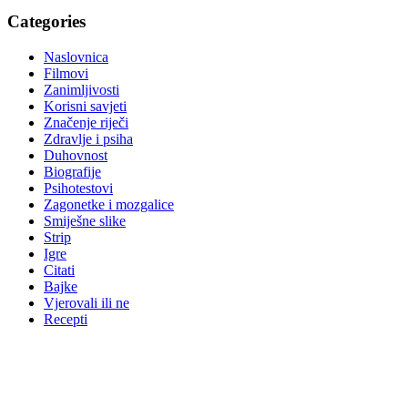
Categories
Naslovnica
Filmovi
Zanimljivosti
Korisni savjeti
Značenje riječi
Zdravlje i psiha
Duhovnost
Biografije
Psihotestovi
Zagonetke i mozgalice
Smiješne slike
Strip
Igre
Citati
Bajke
Vjerovali ili ne
Recepti