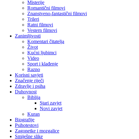
Misterije
Romantični filmovi
Znanstveno-fantastični filmovi
Trileri
Ratni filmovi
Vestern filmovi
Zanimljivosti
Komentari čitatelja
Život
Kućni ljubimci
Video
Sport i klađenje
Razno
Korisni savjeti
Značenje riječi
Zdravlje i psiha
Duhovnost
Biblija
Stari zavjet
Novi zavjet
Kuran
Biografije
Psihotestovi
Zagonetke i mozgalice
Smiješne slike