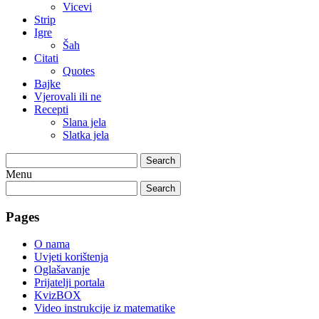
Vicevi
Strip
Igre
Šah
Citati
Quotes
Bajke
Vjerovali ili ne
Recepti
Slana jela
Slatka jela
Search
Menu
Search
Pages
O nama
Uvjeti korištenja
Oglašavanje
Prijatelji portala
KvizBOX
Video instrukcije iz matematike