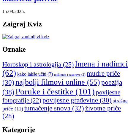
15.09.2025.
Zaigraj Kviz
Oznake
Imena i nadimci
Horoskop i astrologija
(25)
(62)
mudre priče
kako lakše učiti
(7)
mišljenja i rasprave
(2)
najbolji filmovi online
(55)
poezija
(30)
Poruke i čestitke
(101)
(38)
povijesne
povijesne građevine
(30)
fotografije
(22)
strašne
tumačenje snova
(32)
životne priče
priče
(11)
(28)
Kategorije