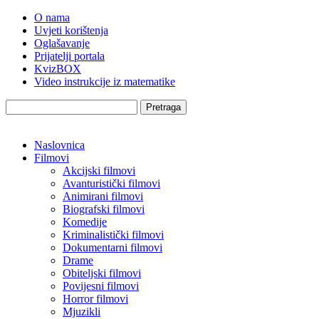
O nama
Uvjeti korištenja
Oglašavanje
Prijatelji portala
KvizBOX
Video instrukcije iz matematike
Pretraga
Naslovnica
Filmovi
Akcijski filmovi
Avanturistički filmovi
Animirani filmovi
Biografski filmovi
Komedije
Kriminalistički filmovi
Dokumentarni filmovi
Drame
Obiteljski filmovi
Povijesni filmovi
Horror filmovi
Mjuzikli