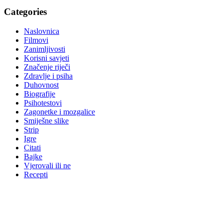
Categories
Naslovnica
Filmovi
Zanimljivosti
Korisni savjeti
Značenje riječi
Zdravlje i psiha
Duhovnost
Biografije
Psihotestovi
Zagonetke i mozgalice
Smiješne slike
Strip
Igre
Citati
Bajke
Vjerovali ili ne
Recepti