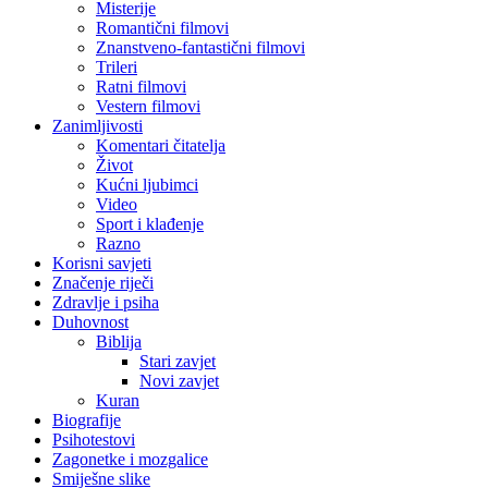
Misterije
Romantični filmovi
Znanstveno-fantastični filmovi
Trileri
Ratni filmovi
Vestern filmovi
Zanimljivosti
Komentari čitatelja
Život
Kućni ljubimci
Video
Sport i klađenje
Razno
Korisni savjeti
Značenje riječi
Zdravlje i psiha
Duhovnost
Biblija
Stari zavjet
Novi zavjet
Kuran
Biografije
Psihotestovi
Zagonetke i mozgalice
Smiješne slike