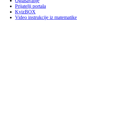
Oglašavanje
Prijatelji portala
KvizBOX
Video instrukcije iz matematike