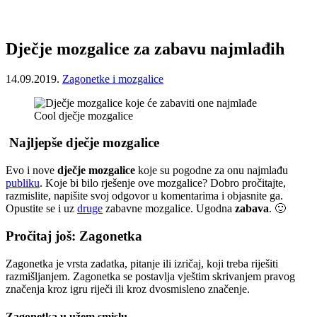
Dječje mozgalice za zabavu najmlađih
14.09.2019.
Zagonetke i mozgalice
Cool dječje mozgalice
Najljepše dječje mozgalice
Evo i nove
dječje mozgalice
koje su pogodne za onu najmlađu
publiku
. Koje bi bilo rješenje ove mozgalice? Dobro pročitajte,
razmislite, napišite svoj odgovor u komentarima i objasnite ga.
Opustite se i uz
druge
zabavne mozgalice. Ugodna
zabava
. 🙂
Pročitaj još: Zagonetka
Zagonetka je vrsta zadatka, pitanje ili izričaj, koji treba riješiti
razmišljanjem. Zagonetka se postavlja vještim skrivanjem pravog
značenja kroz igru riječi ili kroz dvosmisleno značenje.
Zagonetka u užem smislu