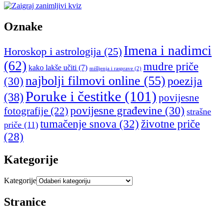
Oznake
Imena i nadimci
Horoskop i astrologija
(25)
(62)
mudre priče
kako lakše učiti
(7)
mišljenja i rasprave
(2)
najbolji filmovi online
(55)
poezija
(30)
Poruke i čestitke
(101)
(38)
povijesne
povijesne građevine
(30)
fotografije
(22)
strašne
tumačenje snova
(32)
životne priče
priče
(11)
(28)
Kategorije
Kategorije
Stranice