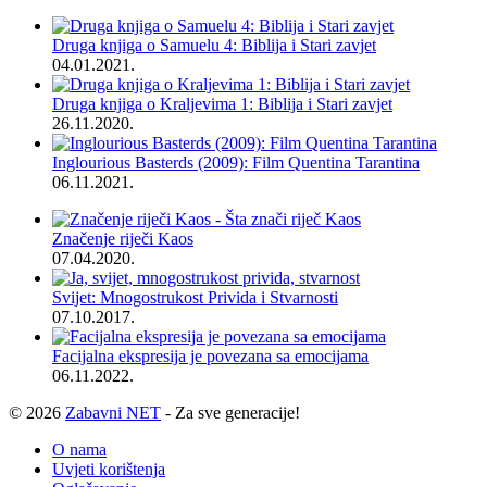
Druga knjiga o Samuelu 4: Biblija i Stari zavjet
04.01.2021.
Druga knjiga o Kraljevima 1: Biblija i Stari zavjet
26.11.2020.
Inglourious Basterds (2009): Film Quentina Tarantina
06.11.2021.
Značenje riječi Kaos
07.04.2020.
Svijet: Mnogostrukost Privida i Stvarnosti
07.10.2017.
Facijalna ekspresija je povezana sa emocijama
06.11.2022.
© 2026
Zabavni NET
- Za sve generacije!
O nama
Uvjeti korištenja