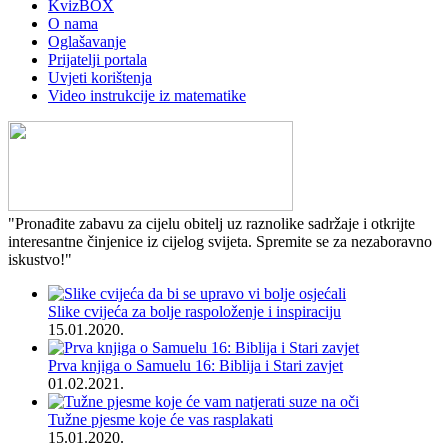
KvizBOX
O nama
Oglašavanje
Prijatelji portala
Uvjeti korištenja
Video instrukcije iz matematike
"Pronađite zabavu za cijelu obitelj uz raznolike sadržaje i otkrijte
interesantne činjenice iz cijelog svijeta. Spremite se za nezaboravno
iskustvo!"
Slike cvijeća za bolje raspoloženje i inspiraciju
15.01.2020.
Prva knjiga o Samuelu 16: Biblija i Stari zavjet
01.02.2021.
Tužne pjesme koje će vas rasplakati
15.01.2020.