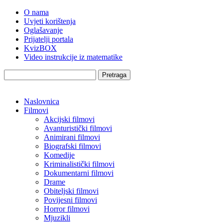
O nama
Uvjeti korištenja
Oglašavanje
Prijatelji portala
KvizBOX
Video instrukcije iz matematike
Pretraga
Naslovnica
Filmovi
Akcijski filmovi
Avanturistički filmovi
Animirani filmovi
Biografski filmovi
Komedije
Kriminalistički filmovi
Dokumentarni filmovi
Drame
Obiteljski filmovi
Povijesni filmovi
Horror filmovi
Mjuzikli