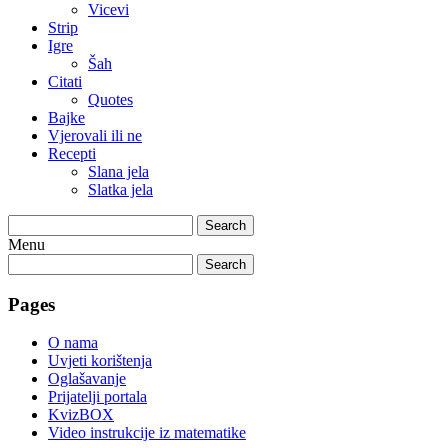
Vicevi
Strip
Igre
Šah
Citati
Quotes
Bajke
Vjerovali ili ne
Recepti
Slana jela
Slatka jela
Search
Menu
Search
Pages
O nama
Uvjeti korištenja
Oglašavanje
Prijatelji portala
KvizBOX
Video instrukcije iz matematike