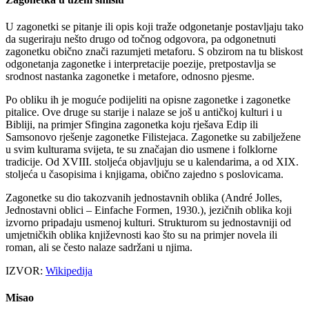
U zagonetki se pitanje ili opis koji traže odgonetanje postavljaju tako
da sugeriraju nešto drugo od točnog odgovora, pa odgonetnuti
zagonetku obično znači razumjeti metaforu. S obzirom na tu bliskost
odgonetanja zagonetke i interpretacije poezije, pretpostavlja se
srodnost nastanka zagonetke i metafore, odnosno pjesme.
Po obliku ih je moguće podijeliti na opisne zagonetke i zagonetke
pitalice. Ove druge su starije i nalaze se još u antičkoj kulturi i u
Bibliji, na primjer Sfingina zagonetka koju rješava Edip ili
Samsonovo rješenje zagonetke Filistejaca. Zagonetke su zabilježene
u svim kulturama svijeta, te su značajan dio usmene i folklorne
tradicije. Od XVIII. stoljeća objavljuju se u kalendarima, a od XIX.
stoljeća u časopisima i knjigama, obično zajedno s poslovicama.
Zagonetke su dio takozvanih jednostavnih oblika (André Jolles,
Jednostavni oblici – Einfache Formen, 1930.), jezičnih oblika koji
izvorno pripadaju usmenoj kulturi. Strukturom su jednostavniji od
umjetničkih oblika književnosti kao što su na primjer novela ili
roman, ali se često nalaze sadržani u njima.
IZVOR:
Wikipedija
Misao