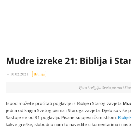
Mudre izreke 21: Biblija i Sta
10.02.2021.
Biblija
Vjera i religija: Sveto pismo i Star
Ispod možete pročitati poglavlje iz Biblije i Starog zavjeta
Mud
jedna od knjiga Svetog pisma i Staroga zavjeta. Djelo su više pi
Sastoje se od 31 poglavlja. Pisane su pjesničkim stilom.
Biblijs
kakve greške, slobodno nam to navedite u komentarima i nasto