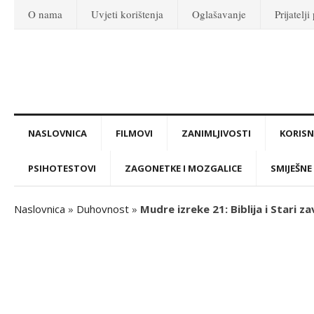
O nama
Uvjeti korištenja
Oglašavanje
Prijatelji
NASLOVNICA
FILMOVI
ZANIMLJIVOSTI
KORISNI
PSIHOTESTOVI
ZAGONETKE I MOZGALICE
SMIJEŠNE 
Naslovnica
»
Duhovnost
»
Mudre izreke 21: Biblija i Stari za