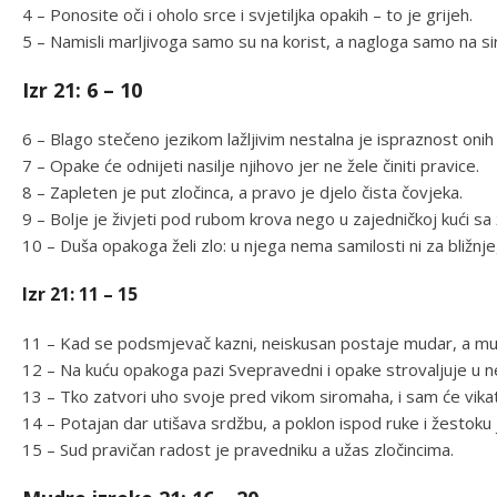
4 – Ponosite oči i oholo srce i svjetiljka opakih – to je grijeh.
5 – Namisli marljivoga samo su na korist, a nagloga samo na s
Izr 21: 6 – 10
6 – Blago stečeno jezikom lažljivim nestalna je ispraznost onih 
7 – Opake će odnijeti nasilje njihovo jer ne žele činiti pravice.
8 – Zapleten je put zločinca, a pravo je djelo čista čovjeka.
9 – Bolje je živjeti pod rubom krova nego u zajedničkoj kući s
10 – Duša opakoga želi zlo: u njega nema samilosti ni za bližnje
Izr 21: 11 – 15
11 – Kad se podsmjevač kazni, neiskusan postaje mudar, a mud
12 – Na kuću opakoga pazi Svepravedni i opake strovaljuje u n
13 – Tko zatvori uho svoje pred vikom siromaha, i sam će vikati, 
14 – Potajan dar utišava srdžbu, a poklon ispod ruke i žestoku 
15 – Sud pravičan radost je pravedniku a užas zločincima.