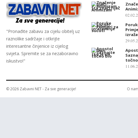
Značen
Anim
02.02.
Poruk
Primje
"Pronađite zabavu za cijelu obitelj uz
izraža
raznolike sadržaje i otkrijte
29.05.
interesantne činjenice iz cijelog
Apost
svijeta. Spremite se za nezaboravno
Saznaj
točno
iskustvo!"
11.06.
© 2026
Zabavni NET
- Za sve generacije!
O na