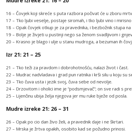
Mudre izreke 21: 16 – 20
16 – Čovjek koji skreće s puta razbora počivat će u zboru mrt
17 – Tko ljubi veselje, postaje siromah, i tko ljubi vino i mirisno
18 – Opak čovjek otkup je za pravednika, i bezbožnik stupa n
19 – Bolje je živjeti u pustinji nego sa ženom svadljivom i gnjev
20 – Krasno je blago i ulje u stanu mudroga, a bezuman ih čovj
Izr 21: 21 – 25
21 – Tko teži za pravdom i dobrohotnošću, nalazi život i čast.
22 – Mudrac nadvladava i grad pun ratnika i krši silu u koju su se
23 – Tko čuva usta i jezik svoj, čuva sebe od nevolje.
24 – Drzovitom i oholici ime je “podsmjevač”; on sve radi s p
25 – Lijenčinu ubija želja njegova jer mu ruke bježe od posla.
Mudre izreke 21: 26 – 31
26 – Opak po cio dan živo želi, a pravednik daje i ne škrtari.
27 – Mrska je žrtva opakih, osobito kad se požudno prinosi.