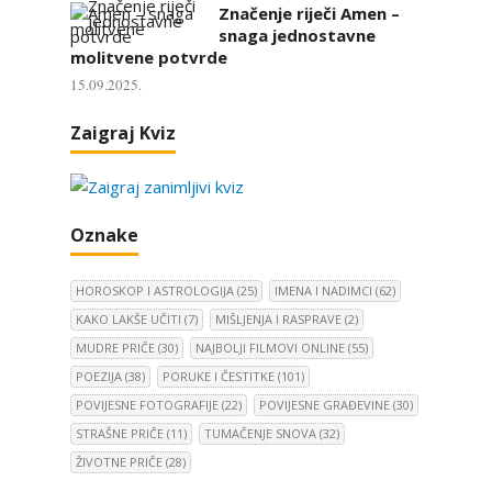
Značenje riječi Amen –
snaga jednostavne
molitvene potvrde
15.09.2025.
Zaigraj Kviz
Oznake
HOROSKOP I ASTROLOGIJA
(25)
IMENA I NADIMCI
(62)
KAKO LAKŠE UČITI
(7)
MIŠLJENJA I RASPRAVE
(2)
MUDRE PRIČE
(30)
NAJBOLJI FILMOVI ONLINE
(55)
POEZIJA
(38)
PORUKE I ČESTITKE
(101)
POVIJESNE FOTOGRAFIJE
(22)
POVIJESNE GRAĐEVINE
(30)
STRAŠNE PRIČE
(11)
TUMAČENJE SNOVA
(32)
ŽIVOTNE PRIČE
(28)