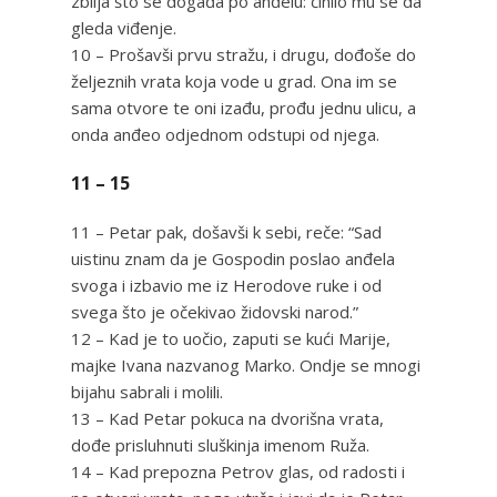
zbilja što se događa po anđelu: činilo mu se da
gleda viđenje.
10 – Prošavši prvu stražu, i drugu, dođoše do
željeznih vrata koja vode u grad. Ona im se
sama otvore te oni izađu, prođu jednu ulicu, a
onda anđeo odjednom odstupi od njega.
11 – 15
11 – Petar pak, došavši k sebi, reče: “Sad
uistinu znam da je Gospodin poslao anđela
svoga i izbavio me iz Herodove ruke i od
svega što je očekivao židovski narod.”
12 – Kad je to uočio, zaputi se kući Marije,
majke Ivana nazvanog Marko. Ondje se mnogi
bijahu sabrali i molili.
13 – Kad Petar pokuca na dvorišna vrata,
dođe prisluhnuti sluškinja imenom Ruža.
14 – Kad prepozna Petrov glas, od radosti i