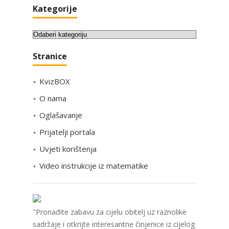
Kategorije
K
a
Stranice
t
e
KvizBOX
g
o
O nama
r
Oglašavanje
i
Prijatelji portala
j
e
Uvjeti korištenja
Video instrukcije iz matematike
"Pronađite zabavu za cijelu obitelj uz raznolike
sadržaje i otkrijte interesantne činjenice iz cijelog