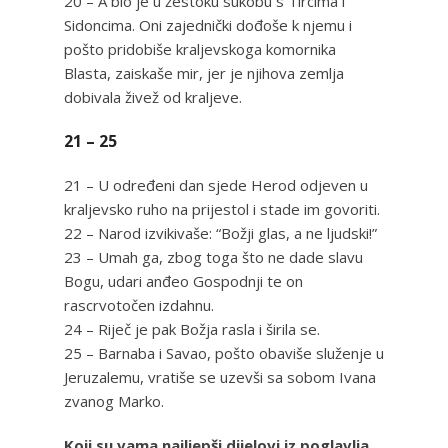
20 – A bio je u žestoku sukobu s Tircima i
Sidoncima. Oni zajednički dođoše k njemu i
pošto pridobiše kraljevskoga komornika
Blasta, zaiskaše mir, jer je njihova zemlja
dobivala živež od kraljeve.
21 – 25
21 – U određeni dan sjede Herod odjeven u
kraljevsko ruho na prijestol i stade im govoriti.
22 – Narod izvikivaše: “Božji glas, a ne ljudski!”
23 – Umah ga, zbog toga što ne dade slavu
Bogu, udari anđeo Gospodnji te on
rascrvotočen izdahnu.
24 – Riječ je pak Božja rasla i širila se.
25 – Barnaba i Savao, pošto obaviše služenje u
Jeruzalemu, vratiše se uzevši sa sobom Ivana
zvanog Marko.
Koji su vama najljepši dijelovi iz poglavlja