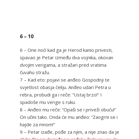
6 – 10
6 – One noći kad ga je Herod kanio privesti,
spavao je Petar između dva vojnika, okovan
dvojim verigama, a stražari pred vratima
čuvahu stražu.
7 – Kad eto: pojavi se anđeo Gospodnji te
svjetlost obasja ćeliju. Anđeo udari Petra u
rebra, probudi ga i reče: “Ustaj brzo!” I
spadoše mu verige s ruku.
8 – Anđeo mu reče: “Opaši se i priveži obuću!”
On učini tako. Onda će mu anđeo: “Zaogrni se i
hajde za mnom!”
9 – Petar izađe, pođe za njim, a nije znao da je