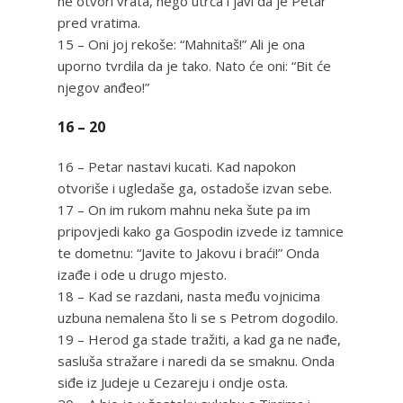
ne otvori vrata, nego utrča i javi da je Petar
pred vratima.
15 – Oni joj rekoše: “Mahnitaš!” Ali je ona
uporno tvrdila da je tako. Nato će oni: “Bit će
njegov anđeo!”
16 – 20
16 – Petar nastavi kucati. Kad napokon
otvoriše i ugledaše ga, ostadoše izvan sebe.
17 – On im rukom mahnu neka šute pa im
pripovjedi kako ga Gospodin izvede iz tamnice
te dometnu: “Javite to Jakovu i braći!” Onda
izađe i ode u drugo mjesto.
18 – Kad se razdani, nasta među vojnicima
uzbuna nemalena što li se s Petrom dogodilo.
19 – Herod ga stade tražiti, a kad ga ne nađe,
sasluša stražare i naredi da se smaknu. Onda
siđe iz Judeje u Cezareju i ondje osta.