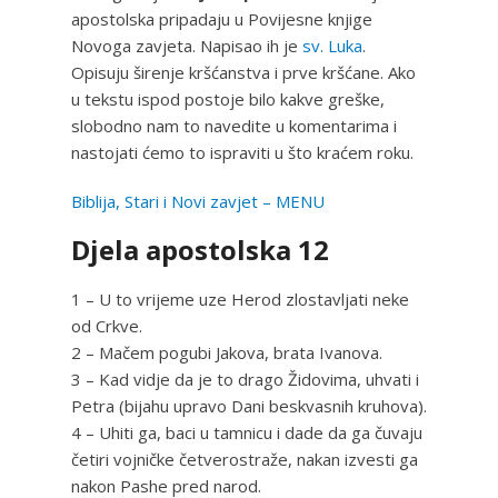
apostolska pripadaju u Povijesne knjige
Novoga zavjeta. Napisao ih je
sv. Luka
.
Opisuju širenje kršćanstva i prve kršćane. Ako
u tekstu ispod postoje bilo kakve greške,
slobodno nam to navedite u komentarima i
nastojati ćemo to ispraviti u što kraćem roku.
Biblija, Stari i Novi zavjet – MENU
Djela apostolska 12
1 – U to vrijeme uze Herod zlostavljati neke
od Crkve.
2 – Mačem pogubi Jakova, brata Ivanova.
3 – Kad vidje da je to drago Židovima, uhvati i
Petra (bijahu upravo Dani beskvasnih kruhova).
4 – Uhiti ga, baci u tamnicu i dade da ga čuvaju
četiri vojničke četverostraže, nakan izvesti ga
nakon Pashe pred narod.