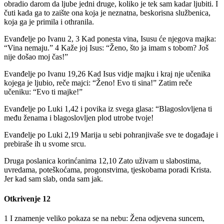
obradio darom da ljube jedni druge, koliko je tek sam kadar ljubiti. I
čuti kada ga to zaište ona koja je neznatna, beskorisna službenica,
koja ga je primila i othranila.
Evanđelje po Ivanu 2, 3 Kad ponesta vina, Isusu će njegova majka:
“Vina nemaju.” 4 Kaže joj Isus: “Ženo, što ja imam s tobom? Još
nije došao moj čas!”
Evanđelje po Ivanu 19,26 Kad Isus vidje majku i kraj nje učenika
kojega je ljubio, reče majci: “Ženo! Evo ti sina!” Zatim reče
učeniku: “Evo ti majke!”
Evanđelje po Luki 1,42 i povika iz svega glasa: “Blagoslovljena ti
među ženama i blagoslovljen plod utrobe tvoje!
Evanđelje po Luki 2,19 Marija u sebi pohranjivaše sve te događaje i
prebiraše ih u svome srcu.
Druga poslanica korinćanima 12,10 Zato uživam u slabostima,
uvredama, poteškoćama, progonstvima, tjeskobama poradi Krista.
Jer kad sam slab, onda sam jak.
Otkrivenje 12
1 I znamenje veliko pokaza se na nebu: Žena odjevena suncem,