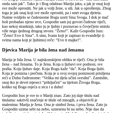
onda sam jak”. Tako je i Bog odabrao Mariju jaku, a jak je onaj koji
sve može oprostiti. Ne jak u volji žene, u sili. Jak u oproštenju. Zbog
toga je jak onaj koji sve može oprostiti, pa i smrt svoga djeteta.
Naime svidjelo se čudesnome Bogu uzeti Sina Svoga. I dok je mač
boli probadao njeno srce, Gospodin sam joj govori čudesne riječi,
kao nekoj strankinji, iako ju je ljubio i poznavao u čovječjem smislu
više nego ijednog drugog stvora: “Ženo!”. Kaže Gospodin Isus:
“Ženo! Evo ti Sina”. A sinu, Ivanu koji je zapisao to evanđelje (i
svima nama koji je ljubimo) reče: “Evo ti majke!”.
Djevica Marija je bila žena nad ženama
Marija je bila žena. U najiskonskijem obliku te riječi. Ona je bila
žena – nad ženama. To je žena. Koja u ljubavi sve podnosi, sve
prašta. Koju ljubav daje. Koja Bogu kaže “da”. Koja Boga ljubi.
Koja je ponizna i prečista. Koja je u svoj svojoj poniznosti prisiljena
reći u Duhu čudesnome: “Velika mi djela učini svesilni”. Zamislite,
onaj tko je devet mjeseci “priključen” sa tijelom Živoga Boga,
koliko taj Boga osjeća u srcu i u duhu!
Gospodin Isus je sve to o Mariji znao. Zato joj daje titulu nad
titulama: sakrivši značenje te titule od mnogih, a objavivši je
malenima: Marija je žena. Ona je simbol žena, i prva žena. Zato ju
Gospodin uzima sebi na nebo, uznesena bi na nebo. Nije dao da