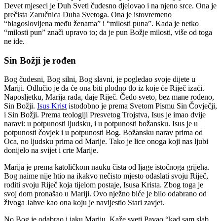
Devet mjeseci je Duh Sveti čudesno djelovao i na njeno srce. Ona je
prečista Zaručnica Duha Svetoga. Ona je istovremeno
“blagoslovljena među ženama” i “milosti puna”. Kada je netko
“milosti pun” znači upravo to; da je pun Božje milosti, više od toga
ne ide.
Sin Božji je rođen
Bog čudesni, Bog silni, Bog slavni, je pogledao svoje dijete u
Mariji. Odlučio je da će ona biti plodno tlo iz koje će Riječ izaći.
Naposljetku, Marija rađa, daje Riječ. Čedo sveto, bez mane rođeno,
Sin Božji.
Isus Krist
istodobno je prema Svetom Pismu Sin Čovječji,
i Sin Božji. Prema teologiji Presvetog Trojstva, Isus je imao dvije
naravi: u potpunosti ljudsku, i u potpunosti božansku. Isus je u
potpunosti čovjek i u potpunosti Bog. Božansku narav prima od
Oca, no ljudsku prima od Marije. Tako je lice onoga koji nas ljubi
donijelo na svijet i crte Marije.
Marija je prema katoličkom nauku čista od ljage istočnoga grijeha.
Bog naime nije htio na ikakvo nečisto mjesto odaslati svoju Riječ,
roditi svoju Riječ koja tijelom postaje, Isusa Krista. Zbog toga je
svoj dom pronašao u Mariji. Ovo nježno biće je bilo odabrano od
živoga Jahve kao ona koju je navijestio Stari zavjet.
No Bog je odabrao i jaku Mariju. Kaže sveti Pavao “kad sam slab,