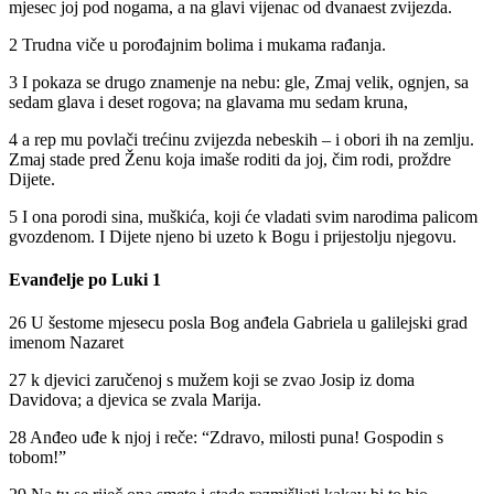
mjesec joj pod nogama, a na glavi vijenac od dvanaest zvijezda.
2 Trudna viče u porođajnim bolima i mukama rađanja.
3 I pokaza se drugo znamenje na nebu: gle, Zmaj velik, ognjen, sa
sedam glava i deset rogova; na glavama mu sedam kruna,
4 a rep mu povlači trećinu zvijezda nebeskih – i obori ih na zemlju.
Zmaj stade pred Ženu koja imaše roditi da joj, čim rodi, proždre
Dijete.
5 I ona porodi sina, muškića, koji će vladati svim narodima palicom
gvozdenom. I Dijete njeno bi uzeto k Bogu i prijestolju njegovu.
Evanđelje po Luki 1
26 U šestome mjesecu posla Bog anđela Gabriela u galilejski grad
imenom Nazaret
27 k djevici zaručenoj s mužem koji se zvao Josip iz doma
Davidova; a djevica se zvala Marija.
28 Anđeo uđe k njoj i reče: “Zdravo, milosti puna! Gospodin s
tobom!”