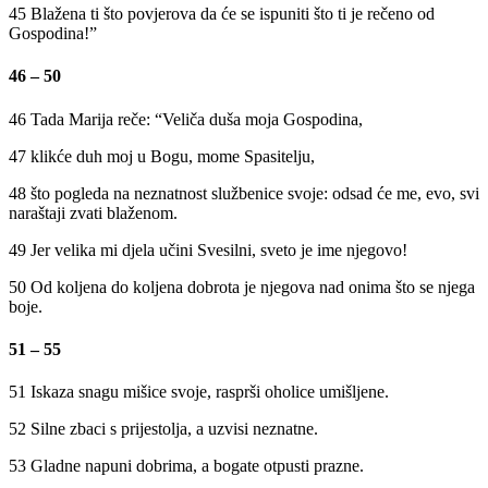
45 Blažena ti što povjerova da će se ispuniti što ti je rečeno od
Gospodina!”
46 – 50
46 Tada Marija reče: “Veliča duša moja Gospodina,
47 klikće duh moj u Bogu, mome Spasitelju,
48 što pogleda na neznatnost službenice svoje: odsad će me, evo, svi
naraštaji zvati blaženom.
49 Jer velika mi djela učini Svesilni, sveto je ime njegovo!
50 Od koljena do koljena dobrota je njegova nad onima što se njega
boje.
51 – 55
51 Iskaza snagu mišice svoje, rasprši oholice umišljene.
52 Silne zbaci s prijestolja, a uzvisi neznatne.
53 Gladne napuni dobrima, a bogate otpusti prazne.