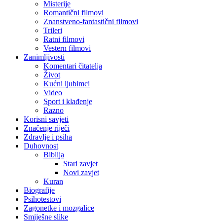
Misterije
Romantični filmovi
Znanstveno-fantastični filmovi
Trileri
Ratni filmovi
Vestern filmovi
Zanimljivosti
Komentari čitatelja
Život
Kućni ljubimci
Video
Sport i klađenje
Razno
Korisni savjeti
Značenje riječi
Zdravlje i psiha
Duhovnost
Biblija
Stari zavjet
Novi zavjet
Kuran
Biografije
Psihotestovi
Zagonetke i mozgalice
Smiješne slike