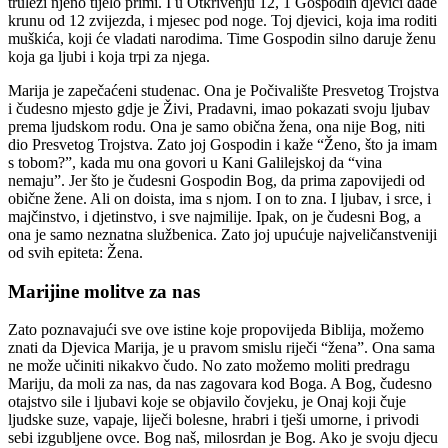
truleži njeno tijelo primi. I u Otkrivenju 12, 1 Gospodin djevici dade
krunu od 12 zvijezda, i mjesec pod noge. Toj djevici, koja ima roditi
muškića, koji će vladati narodima. Time Gospodin silno daruje ženu
koja ga ljubi i koja trpi za njega.
Marija je zapečaćeni studenac. Ona je Počivalište Presvetog Trojstva
i čudesno mjesto gdje je Živi, Pradavni, imao pokazati svoju ljubav
prema ljudskom rodu. Ona je samo obična žena, ona nije Bog, niti
dio Presvetog Trojstva. Zato joj Gospodin i kaže “Ženo, što ja imam
s tobom?”, kada mu ona govori u Kani Galilejskoj da “vina
nemaju”. Jer što je čudesni Gospodin Bog, da prima zapovijedi od
obične žene. Ali on doista, ima s njom. I on to zna. I ljubav, i srce, i
majčinstvo, i djetinstvo, i sve najmilije. Ipak, on je čudesni Bog, a
ona je samo neznatna službenica. Zato joj upućuje najveličanstveniji
od svih epiteta: Žena.
Marijine molitve za nas
Zato poznavajući sve ove istine koje propovijeda Biblija, možemo
znati da Djevica Marija, je u pravom smislu riječi “žena”. Ona sama
ne može učiniti nikakvo čudo. No zato možemo moliti predragu
Mariju, da moli za nas, da nas zagovara kod Boga. A Bog, čudesno
otajstvo sile i ljubavi koje se objavilo čovjeku, je Onaj koji čuje
ljudske suze, vapaje, liječi bolesne, hrabri i tješi umorne, i privodi
sebi izgubljene ovce. Bog naš, milosrdan je Bog. Ako je svoju djecu