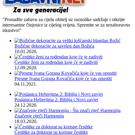
"Pronađite zabavu za cijelu obitelj uz raznolike sadržaje i otkrijte
interesantne činjenice iz cijelog svijeta. Spremite se za nezaboravno
iskustvo!"
Božićne dekoracije za savršen dan Božića
10.01.2020.
Čestitke ženi za rođendan koje će je zadiviti
12.09.2020.
Pjesme Ivana Gorana Kovačića koje će vas opustiti
04.11.2021.
Poslanica Hebrejima 2: Biblija i Novi zavjet
24.12.2020.
Značenje riječi Harmonija
18.03.2020.
Čestitke za doktorat su korisne čestitke