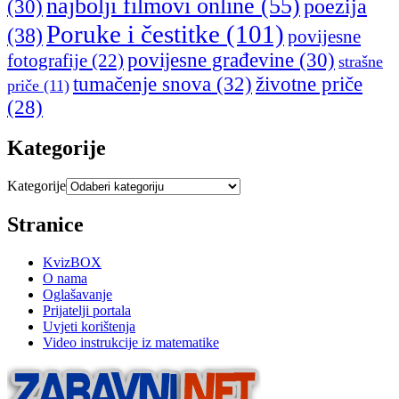
najbolji filmovi online
(55)
poezija
(30)
Poruke i čestitke
(101)
(38)
povijesne
povijesne građevine
(30)
fotografije
(22)
strašne
tumačenje snova
(32)
životne priče
priče
(11)
(28)
Kategorije
Kategorije
Stranice
KvizBOX
O nama
Oglašavanje
Prijatelji portala
Uvjeti korištenja
Video instrukcije iz matematike