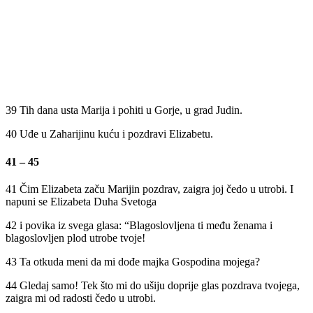
39 Tih dana usta Marija i pohiti u Gorje, u grad Judin.
40 Uđe u Zaharijinu kuću i pozdravi Elizabetu.
41 – 45
41 Čim Elizabeta začu Marijin pozdrav, zaigra joj čedo u utrobi. I
napuni se Elizabeta Duha Svetoga
42 i povika iz svega glasa: “Blagoslovljena ti među ženama i
blagoslovljen plod utrobe tvoje!
43 Ta otkuda meni da mi dođe majka Gospodina mojega?
44 Gledaj samo! Tek što mi do ušiju doprije glas pozdrava tvojega,
zaigra mi od radosti čedo u utrobi.