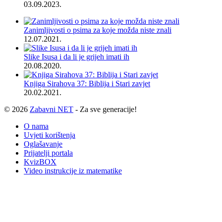
03.09.2023.
Zanimljivosti o psima za koje možda niste znali
12.07.2021.
Slike Isusa i da li je grijeh imati ih
20.08.2020.
Knjiga Sirahova 37: Biblija i Stari zavjet
20.02.2021.
© 2026
Zabavni NET
- Za sve generacije!
O nama
Uvjeti korištenja
Oglašavanje
Prijatelji portala
KvizBOX
Video instrukcije iz matematike