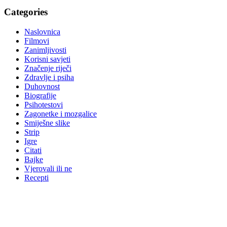
Categories
Naslovnica
Filmovi
Zanimljivosti
Korisni savjeti
Značenje riječi
Zdravlje i psiha
Duhovnost
Biografije
Psihotestovi
Zagonetke i mozgalice
Smiješne slike
Strip
Igre
Citati
Bajke
Vjerovali ili ne
Recepti