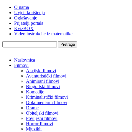
O nama
Uvjeti korištenja
Oglašavanje
Prijatelji portala
KvizBOX
Video instrukcije iz matematike
Pretraga
Naslovnica
Filmovi
Akcijski filmovi
Avanturistički filmovi
Animirani filmovi
Biografski filmovi
Komedije
Kriminalistički filmovi
Dokumentarni filmovi
Drame
Obiteljski filmovi
Povijesni filmovi
Horror filmovi
Mjuzikli