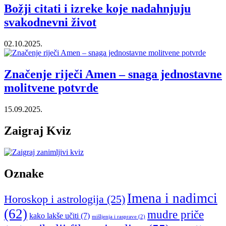
Božji citati i izreke koje nadahnjuju
svakodnevni život
02.10.2025.
Značenje riječi Amen – snaga jednostavne
molitvene potvrde
15.09.2025.
Zaigraj Kviz
Oznake
Imena i nadimci
Horoskop i astrologija
(25)
(62)
mudre priče
kako lakše učiti
(7)
mišljenja i rasprave
(2)