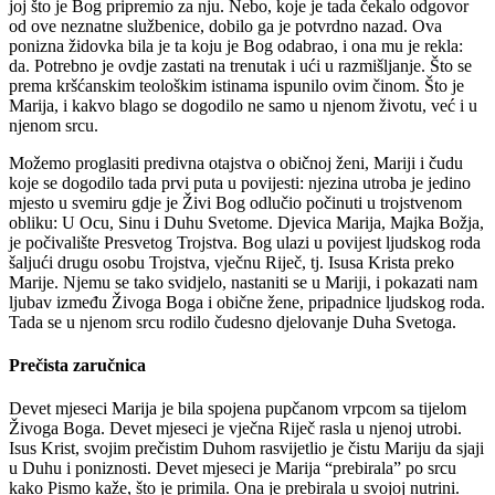
joj što je Bog pripremio za nju. Nebo, koje je tada čekalo odgovor
od ove neznatne službenice, dobilo ga je potvrdno nazad. Ova
ponizna židovka bila je ta koju je Bog odabrao, i ona mu je rekla:
da. Potrebno je ovdje zastati na trenutak i ući u razmišljanje. Što se
prema kršćanskim teološkim istinama ispunilo ovim činom. Što je
Marija, i kakvo blago se dogodilo ne samo u njenom životu, već i u
njenom srcu.
Možemo proglasiti predivna otajstva o običnoj ženi, Mariji i čudu
koje se dogodilo tada prvi puta u povijesti: njezina utroba je jedino
mjesto u svemiru gdje je Živi Bog odlučio počinuti u trojstvenom
obliku: U Ocu, Sinu i Duhu Svetome. Djevica Marija, Majka Božja,
je počivalište Presvetog Trojstva. Bog ulazi u povijest ljudskog roda
šaljući drugu osobu Trojstva, vječnu Riječ, tj. Isusa Krista preko
Marije. Njemu se tako svidjelo, nastaniti se u Mariji, i pokazati nam
ljubav između Živoga Boga i obične žene, pripadnice ljudskog roda.
Tada se u njenom srcu rodilo čudesno djelovanje Duha Svetoga.
Prečista zaručnica
Devet mjeseci Marija je bila spojena pupčanom vrpcom sa tijelom
Živoga Boga. Devet mjeseci je vječna Riječ rasla u njenoj utrobi.
Isus Krist, svojim prečistim Duhom rasvijetlio je čistu Mariju da sjaji
u Duhu i poniznosti. Devet mjeseci je Marija “prebirala” po srcu
kako Pismo kaže, što je primila. Ona je prebirala u svojoj nutrini.