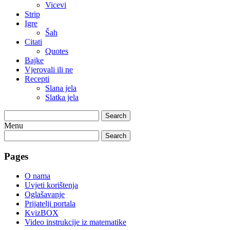
Vicevi
Strip
Igre
Šah
Citati
Quotes
Bajke
Vjerovali ili ne
Recepti
Slana jela
Slatka jela
Search
Menu
Search
Pages
O nama
Uvjeti korištenja
Oglašavanje
Prijatelji portala
KvizBOX
Video instrukcije iz matematike