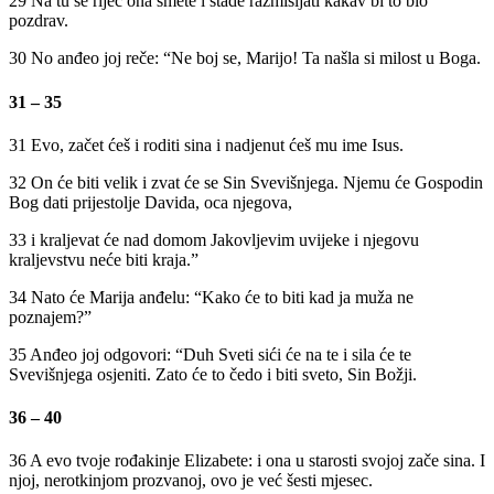
29 Na tu se riječ ona smete i stade razmišljati kakav bi to bio
pozdrav.
30 No anđeo joj reče: “Ne boj se, Marijo! Ta našla si milost u Boga.
31 – 35
31 Evo, začet ćeš i roditi sina i nadjenut ćeš mu ime Isus.
32 On će biti velik i zvat će se Sin Svevišnjega. Njemu će Gospodin
Bog dati prijestolje Davida, oca njegova,
33 i kraljevat će nad domom Jakovljevim uvijeke i njegovu
kraljevstvu neće biti kraja.”
34 Nato će Marija anđelu: “Kako će to biti kad ja muža ne
poznajem?”
35 Anđeo joj odgovori: “Duh Sveti sići će na te i sila će te
Svevišnjega osjeniti. Zato će to čedo i biti sveto, Sin Božji.
36 – 40
36 A evo tvoje rođakinje Elizabete: i ona u starosti svojoj zače sina. I
njoj, nerotkinjom prozvanoj, ovo je već šesti mjesec.