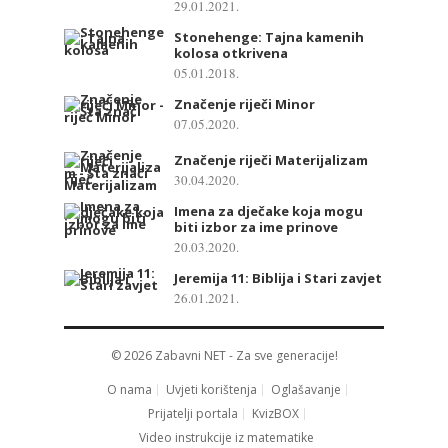
29.01.2021.
Stonehenge: Tajna kamenih
kolosa otkrivena
05.01.2018.
Značenje riječi Minor
07.05.2020.
Značenje riječi Materijalizam
30.04.2020.
Imena za dječake koja mogu
biti izbor za ime prinove
20.03.2020.
Jeremija 11: Biblija i Stari zavjet
26.01.2021.
© 2026
Zabavni NET
- Za sve generacije!
O nama
Uvjeti korištenja
Oglašavanje
Prijatelji portala
KvizBOX
Video instrukcije iz matematike