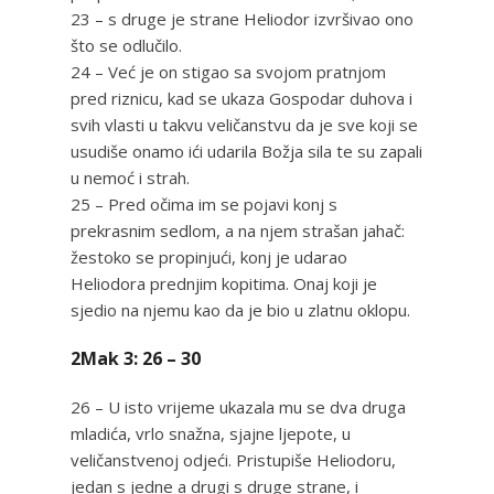
23 – s druge je strane Heliodor izvršivao ono
što se odlučilo.
24 – Već je on stigao sa svojom pratnjom
pred riznicu, kad se ukaza Gospodar duhova i
svih vlasti u takvu veličanstvu da je sve koji se
usudiše onamo ići udarila Božja sila te su zapali
u nemoć i strah.
25 – Pred očima im se pojavi konj s
prekrasnim sedlom, a na njem strašan jahač:
žestoko se propinjući, konj je udarao
Heliodora prednjim kopitima. Onaj koji je
sjedio na njemu kao da je bio u zlatnu oklopu.
2Mak 3: 26 – 30
26 – U isto vrijeme ukazala mu se dva druga
mladića, vrlo snažna, sjajne ljepote, u
veličanstvenoj odjeći. Pristupiše Heliodoru,
jedan s jedne a drugi s druge strane, i