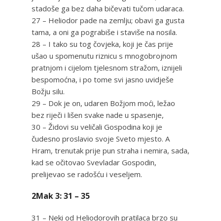
stadoše ga bez daha bičevati tučom udaraca.
27 – Heliodor pade na zemlju; obavi ga gusta
tama, a oni ga pograbiše i staviše na nosila.
28 – I tako su tog čovjeka, koji je čas prije
ušao u spomenutu riznicu s mnogobrojnom
pratnjom i cijelom tjelesnom stražom, iznijeli
bespomoćna, i po tome svi jasno uvidješe
Božju silu.
29 – Dok je on, udaren Božjom moći, ležao
bez riječi i lišen svake nade u spasenje,
30 – Židovi su veličali Gospodina koji je
čudesno proslavio svoje Sveto mjesto. A
Hram, trenutak prije pun straha i nemira, sada,
kad se očitovao Svevladar Gospodin,
prelijevao se radošću i veseljem.
2Mak 3: 31 – 35
31 – Neki od Heliodorovih pratilaca brzo su