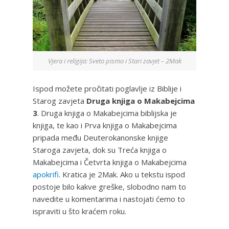
Vjera i religija: Sveto pismo i Stari zavjet – 2Mak
Ispod možete pročitati poglavlje iz Biblije i
Starog zavjeta
Druga knjiga o Makabejcima
3
. Druga knjiga o Makabejcima biblijska je
knjiga, te kao i Prva knjiga o Makabejcima
pripada među Deuterokanonske knjige
Staroga zavjeta, dok su Treća knjiga o
Makabejcima i Četvrta knjiga o Makabejcima
apokrifi
. Kratica je 2Mak. Ako u tekstu ispod
postoje bilo kakve greške, slobodno nam to
navedite u komentarima i nastojati ćemo to
ispraviti u što kraćem roku.