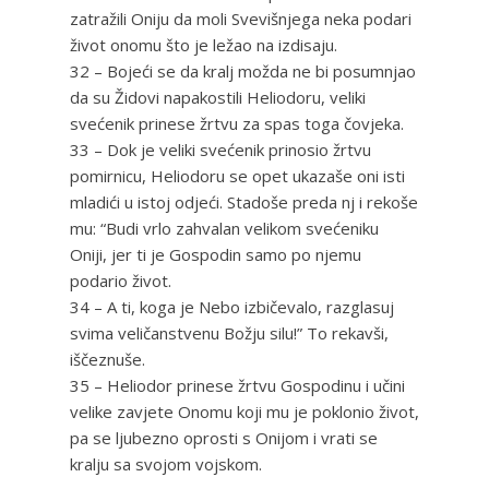
zatražili Oniju da moli Svevišnjega neka podari
život onomu što je ležao na izdisaju.
32 – Bojeći se da kralj možda ne bi posumnjao
da su Židovi napakostili Heliodoru, veliki
svećenik prinese žrtvu za spas toga čovjeka.
33 – Dok je veliki svećenik prinosio žrtvu
pomirnicu, Heliodoru se opet ukazaše oni isti
mladići u istoj odjeći. Stadoše preda nj i rekoše
mu: “Budi vrlo zahvalan velikom svećeniku
Oniji, jer ti je Gospodin samo po njemu
podario život.
34 – A ti, koga je Nebo izbičevalo, razglasuj
svima veličanstvenu Božju silu!” To rekavši,
iščeznuše.
35 – Heliodor prinese žrtvu Gospodinu i učini
velike zavjete Onomu koji mu je poklonio život,
pa se ljubezno oprosti s Onijom i vrati se
kralju sa svojom vojskom.