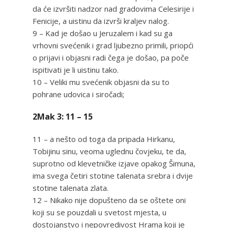
da će izvršiti nadzor nad gradovima Celesirije i
Fenicije, a uistinu da izvrši kraljev nalog.
9 – Kad je došao u Jeruzalem i kad su ga
vrhovni svećenik i grad ljubezno primili, priopći
o prijavi i objasni radi čega je došao, pa poče
ispitivati je li uistinu tako.
10 – Veliki mu svećenik objasni da su to
pohrane udovica i siročadi;
2Mak 3: 11 – 15
11 – a nešto od toga da pripada Hirkanu,
Tobijinu sinu, veoma uglednu čovjeku, te da,
suprotno od klevetničke izjave opakog Šimuna,
ima svega četiri stotine talenata srebra i dvije
stotine talenata zlata.
12 – Nikako nije dopušteno da se oštete oni
koji su se pouzdali u svetost mjesta, u
dostojanstvo i nepovredivost Hrama koji je