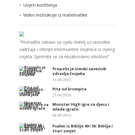
e
Uvjeti korištenja
Video instrukcije iz matematike
"Pronađite zabavu za cijelu obitelj uz raznolike
sadržaje i otkrijte interesantne činjenice iz cijelog
svijeta. Spremite se za nezaboravno iskustvo!"
Propolis je zimski saveznik
zdravlja čovjeka
11.08.2021.
Pita od krompira
27.04.2020.
Monster High igre za djecu i
mlade igrače
08.09.2019.
Psalmi iz Biblije 49 i 50: Biblija i
Stari zavjet