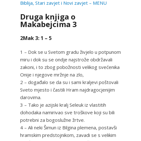
Biblija, Stari zavjet i Novi zavjet – MENU
Druga knjiga o
Makabejcima 3
2Mak 3: 1 – 5
1 – Dok se u Svetom gradu živjelo u potpunom
miru i dok su se ondje najstrože obdržavali
zakoni, i to zbog pobožnosti velikog svećenika
Onije i njegove mržnje na zlo,
2 – događalo se da su i sami kraljevi poštovali
Sveto mjesto i častili Hram najdragocjenijim
darovima.
3 – Tako je azijski kralj Seleuk iz vlastitih
dohodaka namirivao sve troškove koji su bili
potrebni za bogoslužne žrtve.
4 – Ali neki Šimun iz Bilgina plemena, postavši
hramskim predstojnikom, zavadi se s velikim