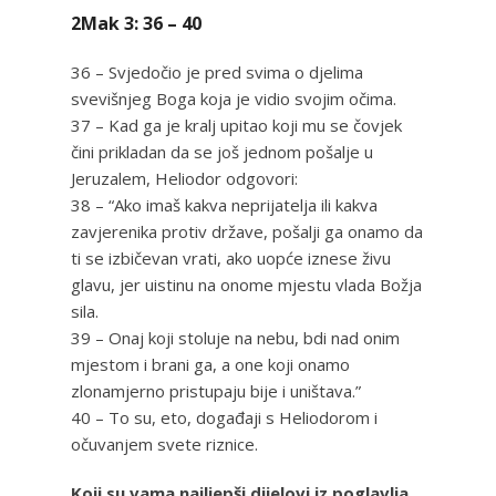
2Mak 3: 36 – 40
36 – Svjedočio je pred svima o djelima
svevišnjeg Boga koja je vidio svojim očima.
37 – Kad ga je kralj upitao koji mu se čovjek
čini prikladan da se još jednom pošalje u
Jeruzalem, Heliodor odgovori:
38 – “Ako imaš kakva neprijatelja ili kakva
zavjerenika protiv države, pošalji ga onamo da
ti se izbičevan vrati, ako uopće iznese živu
glavu, jer uistinu na onome mjestu vlada Božja
sila.
39 – Onaj koji stoluje na nebu, bdi nad onim
mjestom i brani ga, a one koji onamo
zlonamjerno pristupaju bije i uništava.”
40 – To su, eto, događaji s Heliodorom i
očuvanjem svete riznice.
Koji su vama najljepši dijelovi iz poglavlja