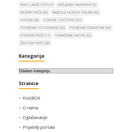
KAKO LAKŠE UČITI
(7)
MIŠLJENJA I RASPRAVE
(2)
MUDRE PRIČE
(30)
NAJBOLJI FILMOVI ONLINE
(55)
POEZIJA
(38)
PORUKE I ČESTITKE
(101)
POVIJESNE FOTOGRAFIJE
(22)
POVIJESNE GRAĐEVINE
(30)
STRAŠNE PRIČE
(11)
TUMAČENJE SNOVA
(32)
ŽIVOTNE PRIČE
(28)
Kategorije
K
a
Stranice
t
e
KvizBOX
g
o
O nama
r
Oglašavanje
i
Prijatelji portala
j