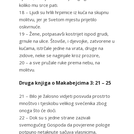
koliko mu srce pati.
18 – Ljudi su hrlili hrpimice iz kuća na skupnu
molitvu, jer je Svetom mjestu prijetilo
oskvrnuće.
19 – Žene, potpasavši kostrijet ispod grudi,
grnule na ulice. Štoviše, i djevojke, zatvorene u
kućama, istrčale jedne na vrata, druge na
zidove, neke se naginjale kroz prozore,
20 – a sve pružale ruke prema nebu, na
molitvu.
Druga knjiga o Makabejcima 3: 21 – 25
21 – Bilo je žalosno vidjeti posvuda prostrto
mnoštvo i tjeskobu velikog svećenika zbog
onoga što će doći.
22 – Dok su s jedne strane zazivali
svemogućeg Gospoda da povjerene pologe
potpuno netaknute sačuva vlasnicima,