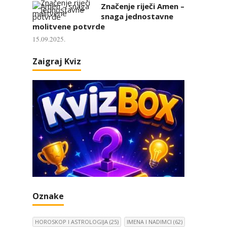
Značenje riječi Amen –
snaga jednostavne
molitvene potvrde
15.09.2025.
Zaigraj Kviz
Oznake
HOROSKOP I ASTROLOGIJA
(25)
IMENA I NADIMCI
(62)