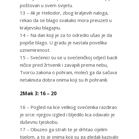
poštovan u svem svijetu.
13 – Ali je Heliodor, zbog kraljevih naloga,
rekao da se blago svakako mora preuzeti u
kraljevsku blagajnu.
14 – Na dan koji je za to odredio ušao je da
popiše blago. U gradu je nastala povelika
uznemirenost.
15 – Svećenici su se u svećeničkoj odjeći bacili
ničice pred žrtvenik i zavapili prema nebu,
Tvorcu zakona o pohrani, moleći ga da sačuva
netaknuta dobra onima koji su ih pohranili.
2Mak 3: 16 – 20
16 – Pogled na lice velikog svećenika razdirao
je srce: njegov izgled i bljedilo lica odavalo je
duševnu tjeskobu.
17 – Obuzeo ga strah te je drhtao cijelim
tijelom, a to je onima koji su ga gledali kazivalo