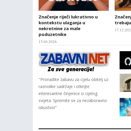
Značenje riječi lukrativno u
Značenje
kontekstu ulaganja u
trebaju
nekretnine za male
17.12.202
poduzetnike
15.04.2026.
"Pronađite zabavu za cijelu obitelj uz
raznolike sadržaje i otkrijte
interesantne činjenice iz cijelog
svijeta. Spremite se za nezaboravno
iskustvo!"