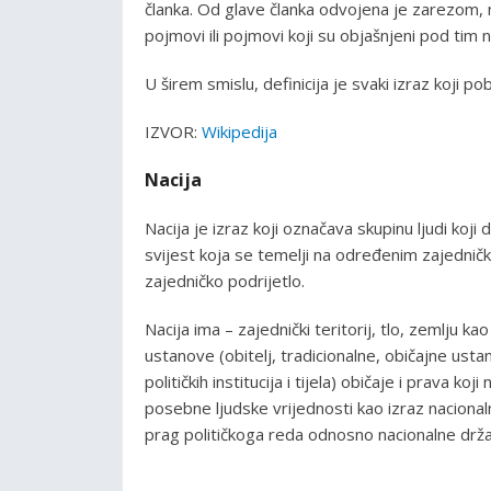
članka. Od glave članka odvojena je zarezom,
pojmovi ili pojmovi koji su objašnjeni pod tim 
U širem smislu, definicija je svaki izraz koji pob
IZVOR:
Wikipedija
Nacija
Nacija je izraz koji označava skupinu ljudi koji 
svijest koja se temelji na određenim zajednički
zajedničko podrijetlo.
Nacija ima – zajednički teritorij, tlo, zemlju ka
ustanove (obitelj, tradicionalne, običajne ust
političkih institucija i tijela) običaje i prava k
posebne ljudske vrijednosti kao izraz nacional
prag političkoga reda odnosno nacionalne drž