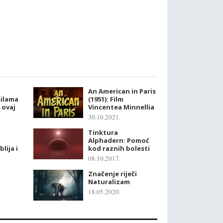
An American in Paris
silama
(1951): Film
 ovaj
Vincentea Minnellia
30.10.2021.
Tinktura
Alphadern: Pomoć
blija i
kod raznih bolesti
08.10.2017.
Značenje riječi
Naturalizam
18.05.2020.