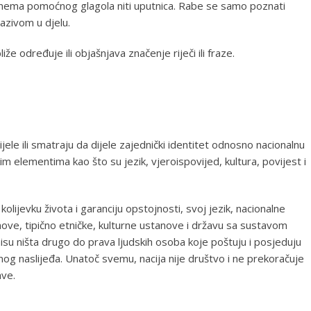
 nema pomoćnog glagola niti uputnica. Rabe se samo poznati
nazivom u djelu.
liže određuje ili objašnjava značenje riječi ili fraze.
dijele ili smatraju da dijele zajednički identitet odnosno nacionalnu
m elementima kao što su jezik, vjeroispovijed, kultura, povijest i
o kolijevku života i garanciju opstojnosti, svoj jezik, nacionalne
anove, tipično etničke, kulturne ustanove i državu sa sustavom
oji nisu ništa drugo do prava ljudskih osoba koje poštuju i posjeduju
nog naslijeđa. Unatoč svemu, nacija nije društvo i ne prekoračuje
ave.