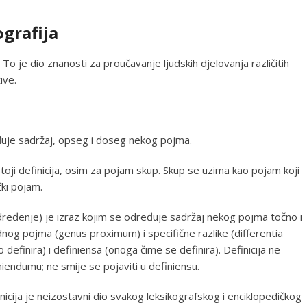
ografija
. To je dio znanosti za proučavanje ljudskih djelovanja različitih
ive.
đuje sadržaj, opseg i doseg nekog pojma.
oji definicija, osim za pojam skup. Skup se uzima kao pojam koji
čki pojam.
e, određenje) je izraz kojim se određuje sadržaj nekog pojma točno i
og pojma (genus proximum) i specifične razlike (differentia
 definira) i definiensa (onoga čime se definira). Definicija ne
finiendumu; ne smije se pojaviti u definiensu.
inicija je neizostavni dio svakog leksikografskog i enciklopedičkog