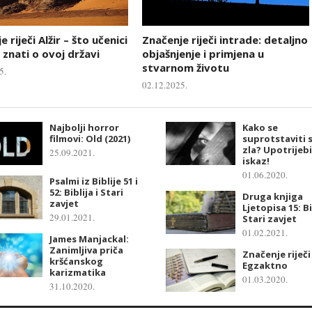
 riječi Alžir – što učenici
Značenje riječi intrade: detaljno
 znati o ovoj državi
objašnjenje i primjena u
stvarnom životu
5.
02.12.2025.
Najbolji horror
Kako se
filmovi: Old (2021)
suprotstaviti 
zla? Upotrijebi
25.09.2021.
iskaz!
01.06.2020.
Psalmi iz Biblije 51 i
52: Biblija i Stari
Druga knjiga
zavjet
Ljetopisa 15: Bi
29.01.2021.
Stari zavjet
01.02.2021.
James Manjackal:
Zanimljiva priča
Značenje riječi
kršćanskog
Egzaktno
karizmatika
01.03.2020.
31.10.2020.