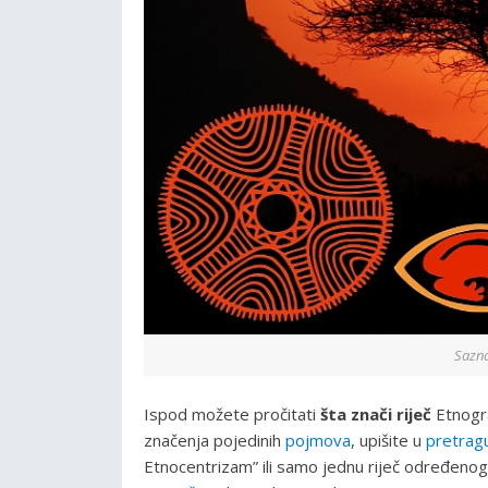
Sazna
Ispod možete pročitati
šta znači riječ
Etnogr
značenja pojedinih
pojmova
, upišite u
pretrag
Etnocentrizam” ili samo jednu riječ određenog 