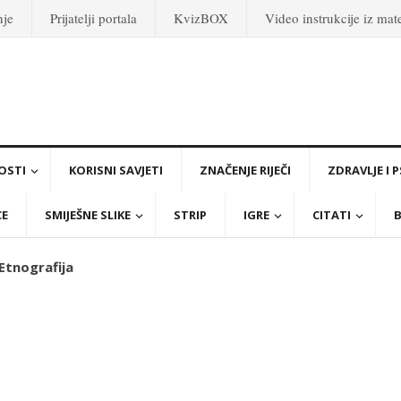
nje
Prijatelji portala
KvizBOX
Video instrukcije iz ma
OSTI
KORISNI SAVJETI
ZNAČENJE RIJEČI
ZDRAVLJE I 
CE
SMIJEŠNE SLIKE
STRIP
IGRE
CITATI
B
 Etnografija