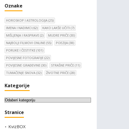
Oznake
HOROSKOP I ASTROLOGIJA
(25)
IMENA I NADIMCI
(62)
KAKO LAKŠE UČITI
(7)
MIŠLJENJA I RASPRAVE
(2)
MUDRE PRIČE
(30)
NAJBOLJI FILMOVI ONLINE
(55)
POEZIJA
(38)
PORUKE I ČESTITKE
(101)
POVIJESNE FOTOGRAFIJE
(22)
POVIJESNE GRAĐEVINE
(30)
STRAŠNE PRIČE
(11)
TUMAČENJE SNOVA
(32)
ŽIVOTNE PRIČE
(28)
Kategorije
K
a
Stranice
t
e
KvizBOX
g