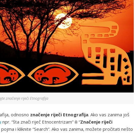
jte značenje riječi Etnografija
afija, odnosno
značenje riječi Etnografija
. Ako vas zanima još
u
npr. “šta znači riječ Etnocentrizam” ili “
Značenje riječi
pojma i kliknite “Search”. Ako vas zanima, možete pročitati nešto