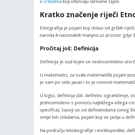
o
crtežima
koji otkrivaju skrivene tajne.
Kratko značenje riječi Etn
Etnografija je pojam koji dolazi od grčkih riječi
naroda ili nacionalnih manjina uz prostor gdje ž
Pročitaj još: Definicija
Definicija je sud kojim se nedvosmisleno utvr
U matematici, za svaki matematički pojam post
je sam po sebi jasan i to je osnovni matemati
U logici, definicija (lat. definitio: ograničenj
jednosmisleno s pomoću najbližega višega rodn
specifica). Sasoji se od definienduma (onog što
smije biti cirkularna, pojam koji se javlja u de
Na području leksikografije i enciklopedike, def