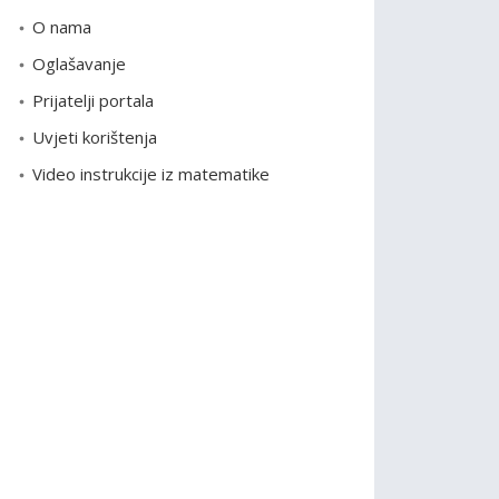
o
O nama
r
Oglašavanje
i
Prijatelji portala
j
e
Uvjeti korištenja
Video instrukcije iz matematike