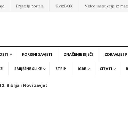
nje
Prijatelji portala
KvizBOX
Video instrukcije iz ma
OSTI
KORISNI SAVJETI
ZNAČENJE RIJEČI
ZDRAVLJE I 
CE
SMIJEŠNE SLIKE
STRIP
IGRE
CITATI
B
2: Biblija i Novi zavjet