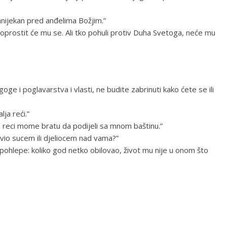
anijekan pred anđelima Božjim.”
, oprostit će mu se. Ali tko pohuli protiv Duha Svetoga, neće mu
oge i poglavarstva i vlasti, ne budite zabrinuti kako ćete se ili
ja reći.”
, reci mome bratu da podijeli sa mnom baštinu.”
vio sucem ili djeliocem nad vama?”
 pohlepe: koliko god netko obilovao, život mu nije u onom što