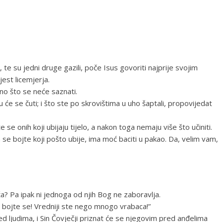
 te su jedni druge gazili, poče Isus govoriti najprije svojim
jest licemjerja.
ajno što se neće saznati.
u će se čuti; i što ste po skrovištima u uho šaptali, propovijedat
 se onih koji ubijaju tijelo, a nakon toga nemaju više što učiniti.
se bojte koji pošto ubije, ima moć baciti u pakao. Da, velim vam,
ća? Pa ipak ni jednoga od njih Bog ne zaboravlja.
Ne bojte se! Vredniji ste nego mnogo vrabaca!”
 ljudima, i Sin Čovječji priznat će se njegovim pred anđelima