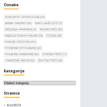
Oznake
HOROSKOP I ASTROLOGIJA
(25)
IMENA I NADIMCI
(62)
KAKO LAKŠE UČITI
(7)
MIŠLJENJA I RASPRAVE
(2)
MUDRE PRIČE
(30)
NAJBOLJI FILMOVI ONLINE
(55)
POEZIJA
(38)
PORUKE I ČESTITKE
(101)
POVIJESNE FOTOGRAFIJE
(22)
POVIJESNE GRAĐEVINE
(30)
STRAŠNE PRIČE
(11)
TUMAČENJE SNOVA
(32)
ŽIVOTNE PRIČE
(28)
Kategorije
K
a
Stranice
t
e
KvizBOX
g