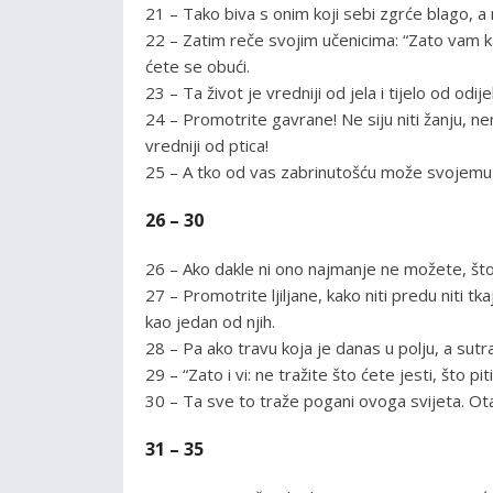
21 – Tako biva s onim koji sebi zgrće blago, a
22 – Zatim reče svojim učenicima: “Zato vam kaže
ćete se obući.
23 – Ta život je vredniji od jela i tijelo od odije
24 – Promotrite gavrane! Ne siju niti žanju, nema
vredniji od ptica!
25 – A tko od vas zabrinutošću može svojemu 
26 – 30
26 – Ako dakle ni ono najmanje ne možete, što
27 – Promotrite ljiljane, kako niti predu niti t
kao jedan od njih.
28 – Pa ako travu koja je danas u polju, a sutra
29 – “Zato i vi: ne tražite što ćete jesti, što pi
30 – Ta sve to traže pogani ovoga svijeta. Ot
31 – 35