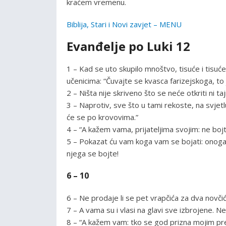
kraćem vremenu.
Biblija, Stari i Novi zavjet – MENU
Evanđelje po Luki 12
1 – Kad se uto skupilo mnoštvo, tisuće i tisuće,
učenicima: “Čuvajte se kvasca farizejskoga, to 
2 – Ništa nije skriveno što se neće otkriti ni t
3 – Naprotiv, sve što u tami rekoste, na svjetl
će se po krovovima.”
4 – “A kažem vama, prijateljima svojim: ne bojte
5 – Pokazat ću vam koga vam se bojati: onoga 
njega se bojte!
6 – 10
6 – Ne prodaje li se pet vrapčića za dva novči
7 – A vama su i vlasi na glavi sve izbrojene. 
8 – “A kažem vam: tko se god prizna mojim pred