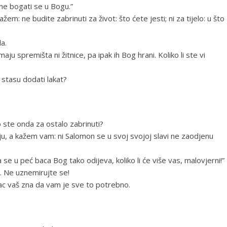
 ne bogati se u Bogu.”
m: ne budite zabrinuti za život: što ćete jesti; ni za tijelo: u što
la.
ju spremišta ni žitnice, pa ipak ih Bog hrani. Koliko li ste vi
stasu dodati lakat?
 ste onda za ostalo zabrinuti?
kaju, a kažem vam: ni Salomon se u svoj svojoj slavi ne zaodjenu
 se u peć baca Bog tako odijeva, koliko li će više vas, malovjerni!”
ti. Ne uznemirujte se!
ac vaš zna da vam je sve to potrebno.