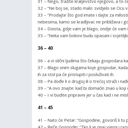
31 – Nego, tražite kraljevstvo njegovo, a to ć
32 – “Ne boj se, stado malo: svidjelo se Ocu 
33 – “Prodajte što god imate i dajte za milost
nebesima, kamo se kradljivac ne približava i g
34 – Doista, gdje vam je blago, ondje će vam i 
35 – “Neka vam bokovi budu opasani i svjetiljk
36 – 40
36 – a vi slični ljudima što čekaju gospodara
37 – Blago onim slugama koje gospodar, kada 
ih za stol pa će pristupiti i posluživati ih.
38 – Pa dođe li o drugoj ili o trećoj straži i nađ
39 – “A ovo znajte: kad bi domaćin znao u koji 
40 – I vi budite pripravni jer u čas kad i ne misl
41 – 45
41 – Nato će Petar: “Gospodine, govoriš li tu 
42 – Reče Gospodin: “Tko li je onaj vjerni i r