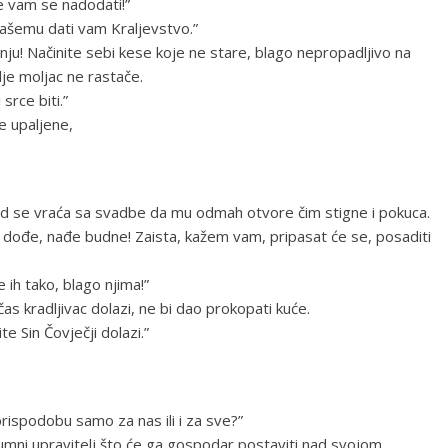
e vam se nadodati!”
vašemu dati vam Kraljevstvo.”
inju! Načinite sebi kese koje ne stare, blago nepropadljivo na
dje moljac ne rastače.
srce biti.”
e upaljene,
 kad se vraća sa svadbe da mu odmah otvore čim stigne i pokuca.
dođe, nađe budne! Zaista, kažem vam, pripasat će se, posaditi
e ih tako, blago njima!”
čas kradljivac dolazi, ne bi dao prokopati kuće.
ite Sin Čovječji dolazi.”
prispodobu samo za nas ili i za sve?”
azumni upravitelj što će ga gospodar postaviti nad svojom