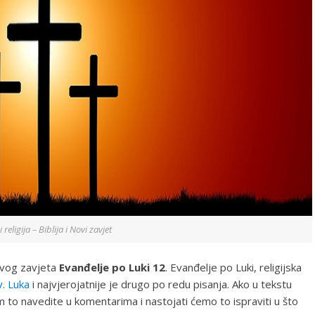
i religija – Biblija i Novi zavjet
Novog zavjeta
Evanđelje po Luki 12
. Evanđelje po Luki, religijska
v. Luka
i najvjerojatnije je drugo po redu pisanja. Ako u tekstu
 to navedite u komentarima i nastojati ćemo to ispraviti u što