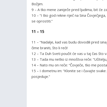
Božjim.
9 – A tko mene zaniječe pred ljudima, bit će z
10 – “I tko god rekne riječ na Sina Čovječjega
se oprostiti.”
11 – 15
11 – “Nadalje, kad vas budu dovodili pred sinag
čime braniti, što li reći!
12 – Ta Duh Sveti poučit će vas u taj čas što val
13 – Tada mu netko iz mnoštva reče: “Učitelju
14 – Nato mu on reče: “Čovječe, tko me posta
15 – I dometnu im: “Klonite se i čuvajte svake
posjeduje.”