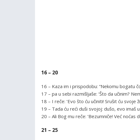
16 – 20
16 – Kaza im i prispodobu: “Nekomu bogatu čo
17 – pa u sebi razmišljaše: ‘Što da učinim? Nem
18 – I reče: ‘Evo što ću učiniti! Srušit ću svoje
19 – Tada ću reći duši svojoj: dušo, evo imaš u
20 – Ali Bog mu reče: ‘Bezumniče! Već noćas duša
21 – 25