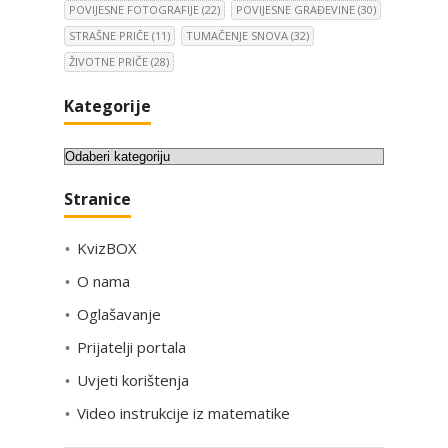
POVIJESNE FOTOGRAFIJE
(22)
POVIJESNE GRAĐEVINE
(30)
STRAŠNE PRIČE
(11)
TUMAČENJE SNOVA
(32)
ŽIVOTNE PRIČE
(28)
Kategorije
K
a
Stranice
t
e
KvizBOX
g
o
O nama
r
Oglašavanje
i
Prijatelji portala
j
e
Uvjeti korištenja
Video instrukcije iz matematike