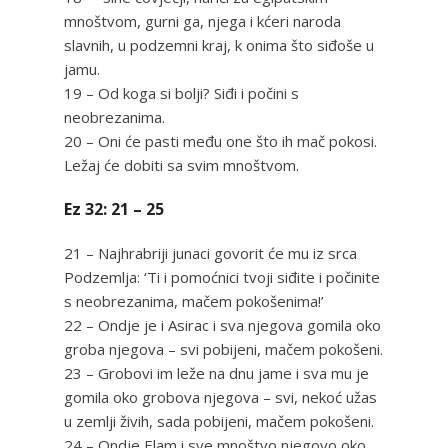
mnoštvom, gurni ga, njega i kćeri naroda
slavnih, u podzemni kraj, k onima što siđoše u
jamu.
19 – Od koga si bolji? Siđi i počini s
neobrezanima.
20 – Oni će pasti među one što ih mač pokosi.
Ležaj će dobiti sa svim mnoštvom.
Ez 32: 21 – 25
21 – Najhrabriji junaci govorit će mu iz srca
Podzemlja: ‘Ti i pomoćnici tvoji siđite i počinite
s neobrezanima, mačem pokošenima!’
22 – Ondje je i Asirac i sva njegova gomila oko
groba njegova – svi pobijeni, mačem pokošeni.
23 – Grobovi im leže na dnu jame i sva mu je
gomila oko grobova njegova – svi, nekoć užas
u zemlji živih, sada pobijeni, mačem pokošeni.
24 – Ondje Elam i sve mnoštvo njegovo oko