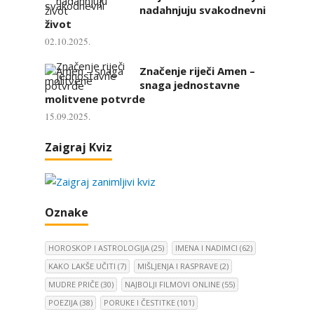
nadahnjuju svakodnevni
život
02.10.2025.
Značenje riječi Amen –
snaga jednostavne
molitvene potvrde
15.09.2025.
Zaigraj Kviz
Oznake
HOROSKOP I ASTROLOGIJA
(25)
IMENA I NADIMCI
(62)
KAKO LAKŠE UČITI
(7)
MIŠLJENJA I RASPRAVE
(2)
MUDRE PRIČE
(30)
NAJBOLJI FILMOVI ONLINE
(55)
POEZIJA
(38)
PORUKE I ČESTITKE
(101)