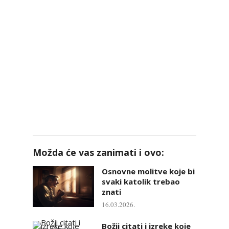
Možda će vas zanimati i ovo:
Osnovne molitve koje bi
svaki katolik trebao
znati
16.03.2026.
Božji citati i izreke koje