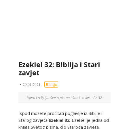
Ezekiel 32: Biblija i Stari
zavjet
29.01.2021.
Biblija
Vjera i religija: Sveto pismo i Stari zavjet – Ez 32
Ispod možete pročitati poglavlje iz Biblije i
Starog zavjeta
Ezekiel 32
. Ezekiel je jedna od
knjiga Svetog pisma, dio Staroga zavjeta.