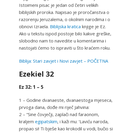
Istoimeni pisac je jedan od četiri velikih
biblijskih proroka. Napisao je proročanstva o
razorenju Jeruzalema, o okolnim narodima i o
obnovi Izraela.
Biblijska kratica
knjige je Ez.
Ako u tekstu ispod postoje bilo kakve greške,
slobodno nam to navedite u komentarima i
nastojati ćemo to ispraviti u što kraćem roku.
Biblija: Stari zavjet i Novi zavjet – POČETNA
Ezekiel 32
Ez 32: 1 – 5
1 – Godine dvanaeste, dvanaestoga mjeseca,
prvoga dana, dođe mi riječ Jahvina:
2 – “Sine čovječji, zaplači nad faraonom,
kraljem
egipatskim
, i kaži mu: ‘Laviću naroda,
propao si! Ti bješe kao krokodil u vodi, bučio si