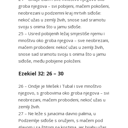
groba njegova – svi pobijeni, mačem pokošeni,
neobrezani u podzemni kraj mrtvih siđoše:
nekoć užas u zemlji živih, snose sad sramotu
svoju s onima što u jamu siđoše.
25 – Usred pobijenih ležaj smjestiše njemu i
mnoštvu oko groba njegova – sve neobrezani,
mačem probodeni: nekoć užas u zemlji živih,
snose sad sramotu svoju s onima što u jamu
siđoše, među pobijene položeni.
Ezekiel 32: 26 – 30
26 – Ondje je Mešek i Tubal i sve mnoštvo
njegovo, s grobovima oko groba njegova – svi
neobrezani, mačem probodeni, nekoć užas u
zemlji živih.
27 – Ne leže s junacima davno palima, u
Podzemlje siđoše s oružjem, s mačem pod
glavom i sa štitom na kostima, jer bijahu užas