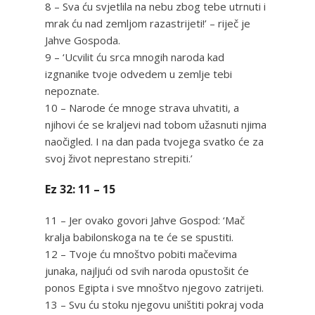
8 – Sva ću svjetlila na nebu zbog tebe utrnuti i
mrak ću nad zemljom razastrijeti!’ – riječ je
Jahve Gospoda.
9 – ‘Ucvilit ću srca mnogih naroda kad
izgnanike tvoje odvedem u zemlje tebi
nepoznate.
10 – Narode će mnoge strava uhvatiti, a
njihovi će se kraljevi nad tobom užasnuti njima
naočigled. I na dan pada tvojega svatko će za
svoj život neprestano strepiti.’
Ez 32: 11 – 15
11 – Jer ovako govori Jahve Gospod: ‘Mač
kralja babilonskoga na te će se spustiti.
12 – Tvoje ću mnoštvo pobiti mačevima
junaka, najljući od svih naroda opustošit će
ponos Egipta i sve mnoštvo njegovo zatrijeti.
13 – Svu ću stoku njegovu uništiti pokraj voda