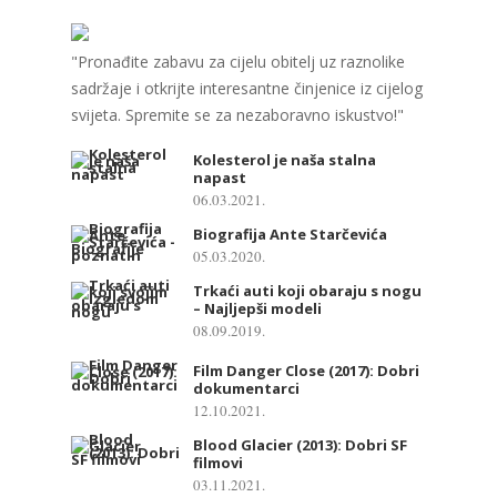
"Pronađite zabavu za cijelu obitelj uz raznolike
sadržaje i otkrijte interesantne činjenice iz cijelog
svijeta. Spremite se za nezaboravno iskustvo!"
Kolesterol je naša stalna
napast
06.03.2021.
Biografija Ante Starčevića
05.03.2020.
Trkaći auti koji obaraju s nogu
– Najljepši modeli
08.09.2019.
Film Danger Close (2017): Dobri
dokumentarci
12.10.2021.
Blood Glacier (2013): Dobri SF
filmovi
03.11.2021.