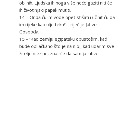
obilnih. Ljudska ih noga više neće gaziti niti će
ih životinjski papak mutiti.
14 – Onda ću im vode opet stišati i učinit ću da
im rijeke kao ulje teku!’ – riječ je Jahve
Gospoda.
15 – ‘Kad zemlju egipatsku opustošim, kad
bude opljačkano što je na njoj, kad udarim sve
žitelje njezine, znat će da sam ja Jahve.