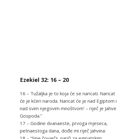
Ezekiel 32: 16 – 20
16 – Tužaljka je to koja će se naricati. Naricat
će je kćeri naroda. Naricat će je nad Egiptom i
nad svim njegovim mnoštvom’ – riječ je Jahve
Gospoda.”
17 – Godine dvanaeste, prvoga mjeseca,
petnaestoga dana, dođe mi riječ Jahvina:
18 – “Sine čovječji, nariči za egipatskim