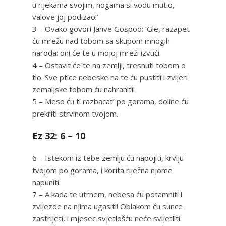
u rijekama svojim, nogama si vodu mutio,
valove joj podizao!’
3 – Ovako govori Jahve Gospod: ‘Gle, razapet
ću mrežu nad tobom sa skupom mnogih
naroda: oni će te u mojoj mreži izvući.
4 – Ostavit će te na zemlji, tresnuti tobom o
tlo. Sve ptice nebeske na te ću pustiti i zvijeri
zemaljske tobom ću nahraniti!
5 – Meso ću ti razbacat’ po gorama, doline ću
prekriti strvinom tvojom.
Ez 32: 6 – 10
6 – Istekom iz tebe zemlju ću napojiti, krvlju
tvojom po gorama, i korita riječna njome
napuniti.
7 – A kada te utrnem, nebesa ću potamniti i
zvijezde na njima ugasiti! Oblakom ću sunce
zastrijeti, i mjesec svjetlošću neće svijetliti.