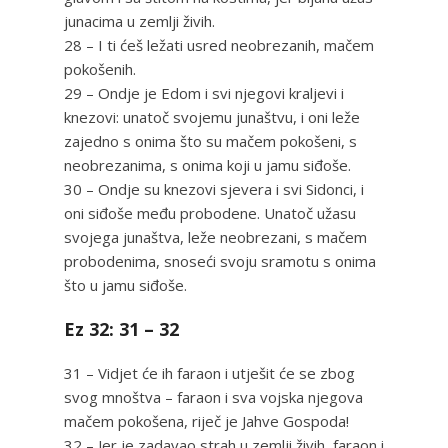
junacima u zemlji živih.
28 – I ti ćeš ležati usred neobrezanih, mačem
pokošenih.
29 – Ondje je Edom i svi njegovi kraljevi i
knezovi: unatoč svojemu junaštvu, i oni leže
zajedno s onima što su mačem pokošeni, s
neobrezanima, s onima koji u jamu siđoše.
30 – Ondje su knezovi sjevera i svi Sidonci, i
oni siđoše među probodene. Unatoč užasu
svojega junaštva, leže neobrezani, s mačem
probodenima, snoseći svoju sramotu s onima
što u jamu siđoše.
Ez 32: 31 – 32
31 – Vidjet će ih faraon i utješit će se zbog
svog mnoštva – faraon i sva vojska njegova
mačem pokošena, riječ je Jahve Gospoda!
32 – Jer je zadavao strah u zemlji živih, faraon i