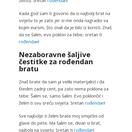
životu. Sretan
rođendan
!
Kada god sam ti govorio da si najbolji brat na
svijetu to je zato jer si me onda nagradio sa
kojim eurom, što znali da je bilo iz koristi. Znaš
da se šalim, evo poklon za tebe, sretan ti
rođendan
!
Nezaboravne šaljive
čestitke za rođendan
bratu
Znaš brate da sam ja veliki materijalist i da
štedim zadnji cent, pa zato nema poklona za
tebe. Šalim se, samo šalim. Evo poklončić i
želim ti svu sreću svijeta. Sretan
rođendan
!
Sve najbolje ti želim brate moj smiješni od
glave do pete. Ma šalim se, divan si brat,
najbolji na svijetu. Sretan ti
rođendan
!