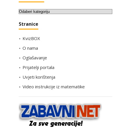
K
a
Stranice
t
e
KvizBOX
g
o
O nama
r
Oglašavanje
i
Prijatelji portala
j
e
Uvjeti korištenja
Video instrukcije iz matematike