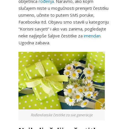
obljetnica
rođenja
. Naravno, ako kojim
slučajem niste u mogućnosti prenijeti čestitku
usmeno, učinite to putem SMS poruke,
Facebooka itd. Objavu smo stavili u kategoriju
“Korisni savjeti” i ako vas zanima, pogledajte
neke najljepše šaljive čestitke za
imendan
.
Ugodna zabava.
Rođendanske čestitke za sve generacije