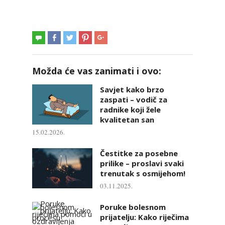
Možda će vas zanimati i ovo:
Savjet kako brzo
zaspati – vodič za
radnike koji žele
kvalitetan san
15.02.2026.
Čestitke za posebne
prilike – proslavi svaki
trenutak s osmijehom!
03.11.2025.
Poruke bolesnom
prijatelju: Kako riječima