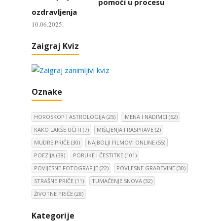
pomoći u procesu
ozdravljenja
10.06.2025.
Zaigraj Kviz
Oznake
HOROSKOP I ASTROLOGIJA
(25)
IMENA I NADIMCI
(62)
KAKO LAKŠE UČITI
(7)
MIŠLJENJA I RASPRAVE
(2)
MUDRE PRIČE
(30)
NAJBOLJI FILMOVI ONLINE
(55)
POEZIJA
(38)
PORUKE I ČESTITKE
(101)
POVIJESNE FOTOGRAFIJE
(22)
POVIJESNE GRAĐEVINE
(30)
STRAŠNE PRIČE
(11)
TUMAČENJE SNOVA
(32)
ŽIVOTNE PRIČE
(28)
Kategorije