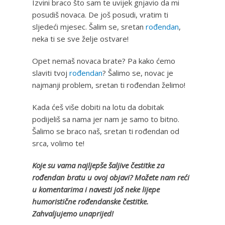
Izvini braco što sam te uvijek gnjavio da mi
posudiš novaca. De još posudi, vratim ti
sljedeći mjesec. Šalim se, sretan
rođendan
,
neka ti se sve želje ostvare!
Opet nemaš novaca brate? Pa kako ćemo
slaviti tvoj
rođendan
? Šalimo se, novac je
najmanji problem, sretan ti rođendan želimo!
Kada ćeš više dobiti na lotu da dobitak
podijeliš sa nama jer nam je samo to bitno.
Šalimo se braco naš, sretan ti rođendan od
srca, volimo te!
Koje su vama najljepše šaljive čestitke za
rođendan bratu u ovoj objavi? Možete nam reći
u komentarima i navesti još neke lijepe
humoristične rođendanske čestitke.
Zahvaljujemo unaprijed!