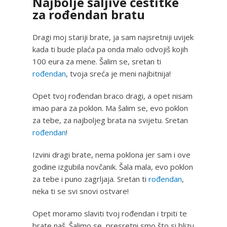
Najbolje šaljive čestitke
za rođendan bratu
Dragi moj stariji brate, ja sam najsretniji uvijek
kada ti bude plaća pa onda malo odvojiš kojih
100 eura za mene. Šalim se, sretan ti
rođendan
, tvoja sreća je meni najbitnija!
Opet tvoj rođendan braco dragi, a opet nisam
imao para za poklon. Ma šalim se, evo poklon
za tebe, za najboljeg brata na svijetu. Sretan
rođendan
!
Izvini dragi brate, nema poklona jer sam i ove
godine izgubila novčanik. Šala mala, evo poklon
za tebe i puno zagrljaja. Sretan ti
rođendan
,
neka ti se svi snovi ostvare!
Opet moramo slaviti tvoj rođendan i trpiti te
brate naš. Šalimo se, presretni smo što si blizu