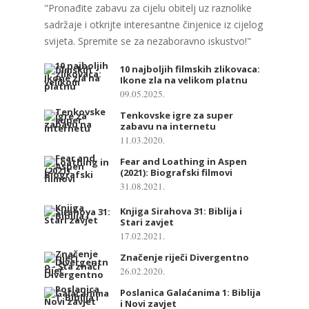
"Pronađite zabavu za cijelu obitelj uz raznolike
sadržaje i otkrijte interesantne činjenice iz cijelog
svijeta. Spremite se za nezaboravno iskustvo!"
10 najboljih filmskih zlikovaca:
Ikone zla na velikom platnu
09.05.2025.
Tenkovske igre za super
zabavu na internetu
11.03.2020.
Fear and Loathing in Aspen
(2021): Biografski filmovi
31.08.2021.
Knjiga Sirahova 31: Biblija i
Stari zavjet
17.02.2021.
Značenje riječi Divergentno
26.02.2020.
Poslanica Galaćanima 1: Biblija
i Novi zavjet