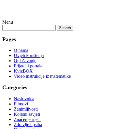
Menu
Search
Pages
O nama
Uvjeti korištenja
Oglašavanje
Prijatelji portala
KvizBOX
Video instrukcije iz matematike
Categories
Naslovnica
Filmovi
Zanimljivosti
Korisni savjeti
Značenje riječi
Zdravlje i psiha