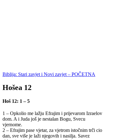
Biblija: Stari zavjet i Novi zavjet – POČETNA
Hošea 12
Hoš 12: 1 – 5
1 – Opkolio me lažju Efrajim i prijevarom Izraelov
dom. A i Juda još je nestalan Bogu, Svecu
vjernome.
2 – Efrajim pase vjetar, za vjetrom istočnim trči cio
dan, sve više je laži njegovih i nasilja. Savez