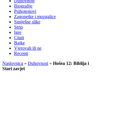
Duhovnost
Biografije
Psihotestovi
Zagonetke i mozgalice
Smiješne slike
Strip
Igre
Citati
Bajke
Vjerovali ili ne
Recepti
Naslovnica
»
Duhovnost
»
Hošea 12: Biblija i
Stari zavjet