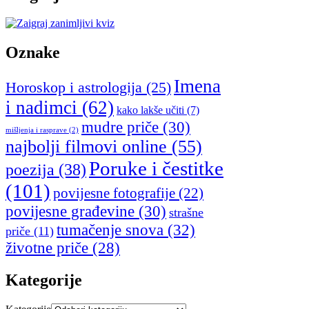
Oznake
Imena
Horoskop i astrologija
(25)
i nadimci
(62)
kako lakše učiti
(7)
mudre priče
(30)
mišljenja i rasprave
(2)
najbolji filmovi online
(55)
Poruke i čestitke
poezija
(38)
(101)
povijesne fotografije
(22)
povijesne građevine
(30)
strašne
tumačenje snova
(32)
priče
(11)
životne priče
(28)
Kategorije