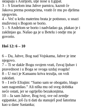
sklapaju s Asirijom, ulje nose u Egipat.
3 – S Izraelom ima Jahve parnicu, kaznit će
Jakova prema postupcima, vratit će mu po djelima
njegovim.
4 – Već u krilu materinu brata je potisnuo, u snazi
muževnoj s Bogom se borio.
5 – S Anđelom se borio i nadvladao ga, plakao je i
zaklinjao ga. Našao ga je u Betelu i ondje mu je
govorio.
Hoš 12: 6 – 10
6 – Da, Jahve, Bog nad Vojskama, Jahve je ime
njegovo.
7 – Ti se dakle Bogu svojem vrati, čuvaj ljubav i
pravednost i u Boga se svoga uzdaj svagda!
8 – U ruci je Kanaanu kriva tezulja, on voli
zakidati.
9 – I reče Efrajim: “Samo sam se obogatio, blago
sam nagomilao.” Ali ništa mu od sveg dobitka
neće ostati, jer se ogriješio bezakonjima.
10 – Ja sam Jahve, Bog tvoj, sve od zemlje
egipatske, još ću ti dati da stanuješ pod šatorima
kao u dane Sastanka;