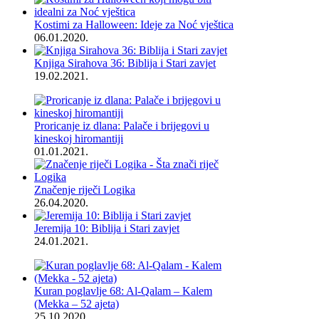
Kostimi za Halloween: Ideje za Noć vještica
06.01.2020.
Knjiga Sirahova 36: Biblija i Stari zavjet
19.02.2021.
Proricanje iz dlana: Palače i brijegovi u
kineskoj hiromantiji
01.01.2021.
Značenje riječi Logika
26.04.2020.
Jeremija 10: Biblija i Stari zavjet
24.01.2021.
Kuran poglavlje 68: Al-Qalam – Kalem
(Mekka – 52 ajeta)
25.10.2020.