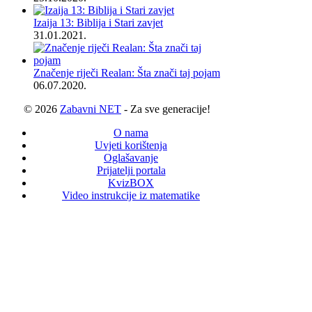
Izaija 13: Biblija i Stari zavjet
31.01.2021.
Značenje riječi Realan: Šta znači taj pojam
06.07.2020.
© 2026
Zabavni NET
- Za sve generacije!
O nama
Uvjeti korištenja
Oglašavanje
Prijatelji portala
KvizBOX
Video instrukcije iz matematike