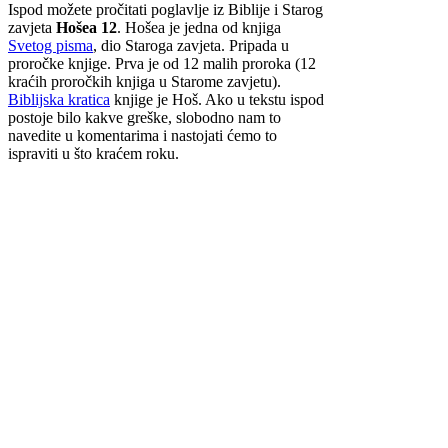
Ispod možete pročitati poglavlje iz Biblije i Starog
zavjeta
Hošea 12
. Hošea je jedna od knjiga
Svetog pisma
, dio Staroga zavjeta. Pripada u
proročke knjige. Prva je od 12 malih proroka (12
kraćih proročkih knjiga u Starome zavjetu).
Biblijska kratica
knjige je Hoš. Ako u tekstu ispod
postoje bilo kakve greške, slobodno nam to
navedite u komentarima i nastojati ćemo to
ispraviti u što kraćem roku.