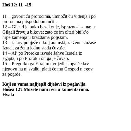
Hoš 12: 11 -15
11 – govorit ću prorocima, umnožit ću viđenja i po
prorocima prispodobom učiti.
12 – Gilead je puko bezakonje, ispraznost sama; u
Gilgali žrtvuju bikove; zato će im oltari biti k’o
hrpe kamenja u brazdama poljskim.
13 – Jakov pobježe u kraj aramski, za ženu služaše
Izrael, za ženu jednu stada čuvaše.
14 – Al’ po Proroku izvede Jahve Izraela iz
Egipta, i po Proroku on ga je čuvao.
15 – Pregorko ga Efrajim uvrijedi: stoga će krv
njegovu na nj svaliti, platit će mu Gospod njegov
za pogrde.
Koji su vama najljepši dijelovi iz poglavlja
Hošea 12? Možete nam reći u komentarima.
Hvala