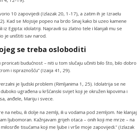
orio 10 zapovijedi (Izlazak 20, 1-17), a zatim ih je Izraelu
2). Kad se Mojsije popeo na brdo Sinaj kako bi uzeo kamene
iz Egipta: idolatriji. Napravili su zlatno tele i klanjali mu se
o je uništiti sav narod.
ojeg se treba osloboditi
roricati budućnost – niti u tom slučaju učiniti bilo što, bilo dobro
jetrom i ispraznošću” (Izaija 41, 29).
zalni je ljudski problem (Rimljanima 1, 25). Idolatrija se ne
 duboko ugrađena u kršćanski svijet koji je okružen kipovima i
sa, anđele, Mariju i svece.
ore na nebu, ili dolje na zemlji, ili u vodama pod zemljom. Ne klanjaj
og sam ljubomoran. Kažnjavam grijeh otaca – onih koji me mrze – na
 milosrđe tisućama koji me ljube i vrše moje zapovijedi.” (Izlazak