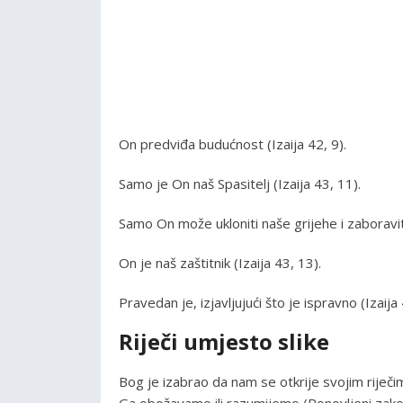
On predviđa budućnost (Izaija 42, 9).
Samo je On naš Spasitelj (Izaija 43, 11).
Samo On može ukloniti naše grijehe i zaboraviti 
On je naš zaštitnik (Izaija 43, 13).
Pravedan je, izjavljujući što je ispravno (Izaija
Riječi umjesto slike
Bog je izabrao da nam se otkrije svojim riječ
Ga obožavamo ili razumijemo (Ponovljeni zako