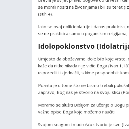
se morali nositi na životinjama i bili su teret (I
(stih 4).
Iako se ovaj oblik idolatrije i danas prakticira
se ne prakticira samo u poganskim religijama, 
Idolopoklonstvo (Idolatrij
Umjesto da obožavamo idole bilo koje vrste, 
kaže da nitko nikada nije vidio Boga (Ivan 1,
usporedili i izjednačili, s kime prispodobili: ko
Poanta je u tome što ne bismo trebali pokušati
Zapravo, Bog nas je stvorio na svoju sliku (Po
Moramo se služiti Biblijom za učenje o Bogu 
važne opise Boga koje možemo naučiti:
Svojom snagom i mudrošću stvorio je sve (Izai