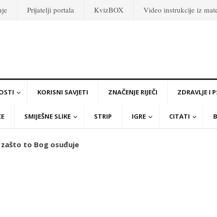
nje
Prijatelji portala
KvizBOX
Video instrukcije iz ma
OSTI
KORISNI SAVJETI
ZNAČENJE RIJEČI
ZDRAVLJE I 
CE
SMIJEŠNE SLIKE
STRIP
IGRE
CITATI
B
 zašto to Bog osuđuje