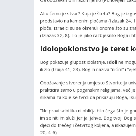
Ali u čemu je stvar? Koja je šteta? Bog je izgov
predstavio na kamenim pločama (Izlazak 24, 1
ploče, Izraelci su se okrenuli onome što su znali 
(Izlazak 32, 8). To je jako razbjesnilo Boga i hti
Idolopoklonstvo je teret k
Bog pokazuje glupost idolatrije.
Idoli
ne mogu p
ili zlo (Izaija 41, 23). Bog ih naziva “ničim” i “v
Obožavanje stvorenja umjesto Stvoritelja univer
prakticira samo u poganskim religijama, već je
slikama za koje se tvrdi da prikazuju Boga, Isu
“Ne pravi sebi lika ni obličja bilo čega što je g
im se niti im služi. Jer ja, Jahve, Bog tvoj, B
djeci do trećeg i četvrtog koljena, a iskazujem
20, 4-6)