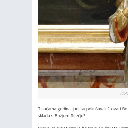
Idol
Tisućama godina ljudi su pokušavali štovati B
skladu s Božjom Riječju?
Drevni je svijet pravio bogove od drveta i kame