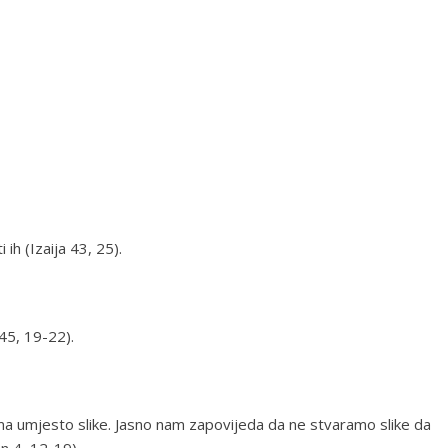
ih (Izaija 43, 25).
 45, 19-22).
ima umjesto slike. Jasno nam zapovijeda da ne stvaramo slike da
n 4, 12-19).