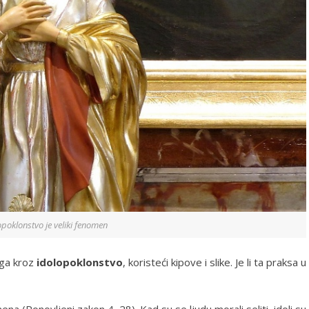
opoklonstvo je veliki fenomen
oga kroz
idolopoklonstvo
, koristeći kipove i slike. Je li ta praksa u
na (Ponovljeni zakon 4, 28). Kad su se ljudu morali seliti, idoli su