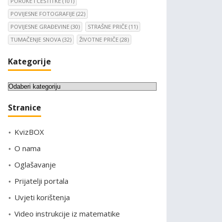
PORUKE I ČESTITKE
(101)
POVIJESNE FOTOGRAFIJE
(22)
POVIJESNE GRAĐEVINE
(30)
STRAŠNE PRIČE
(11)
TUMAČENJE SNOVA
(32)
ŽIVOTNE PRIČE
(28)
Kategorije
K
a
Stranice
t
e
KvizBOX
g
o
O nama
r
Oglašavanje
i
Prijatelji portala
j
e
Uvjeti korištenja
Video instrukcije iz matematike