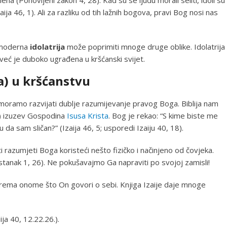
zaija 46, 1). Ali za razliku od tih lažnih bogova, pravi Bog nosi nas
, moderna
idolatrija
može poprimiti mnoge druge oblike. Idolatrija
već je duboko ugrađena u kršćanski svijet.
a) u kršćanstvu
moramo razvijati dublje razumijevanje pravog Boga. Biblija nam
18) izuzev Gospodina
Isusa Krista
. Bog je rekao: “S kime biste me
mu da sam sličan?” (Izaija 46, 5; usporedi Izaiju 40, 18).
 razumjeti Boga koristeći nešto fizičko i načinjeno od čovjeka.
stanak 1, 26). Ne pokušavajmo Ga napraviti po svojoj zamisli!
prema onome što On govori o sebi. Knjiga Izaije daje mnoge
ja 40, 12.22.26.).