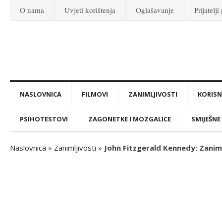
O nama
Uvjeti korištenja
Oglašavanje
Prijatelji
NASLOVNICA
FILMOVI
ZANIMLJIVOSTI
KORISNI
PSIHOTESTOVI
ZAGONETKE I MOZGALICE
SMIJEŠNE 
Naslovnica
»
Zanimljivosti
»
John Fitzgerald Kennedy: Zaniml