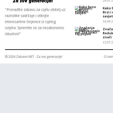
28.01.
Kako 
"Pronađite zabavu za cijelu obitelj uz
Brzi i
raznolike sadržaje i otkrijte
savjet
24.04.
interesantne činjenice iz cijelog
svijeta. Spremite se za nezaboravno
Značen
Reduk
iskustvo!"
znači
12.07.
© 2026
Zabavni NET
- Za sve generacije!
O na