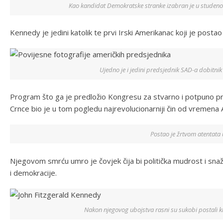
Kao kandidat Demokratske stranke izabran je u studen
Kennedy je jedini katolik te prvi Irski Amerikanac koji je posta
Ujedno je i jedini predsjednik SAD-a dobitnik
Program što ga je predložio Kongresu za stvarno i potpuno p
Crnce bio je u tom pogledu najrevolucionarniji čin od vremena A
Postao je žrtvom atentata 
Njegovom smrću umro je čovjek čija bi politička mudrost i snaž
i demokracije.
Nakon njegovog ubojstva rasni su sukobi postali 