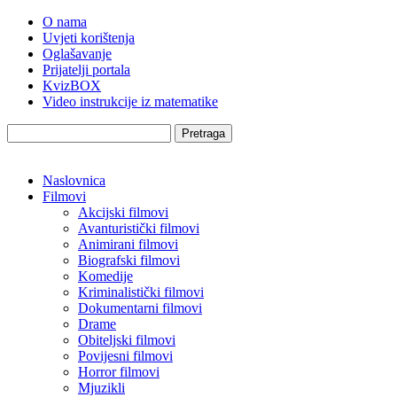
O nama
Uvjeti korištenja
Oglašavanje
Prijatelji portala
KvizBOX
Video instrukcije iz matematike
Pretraga
Naslovnica
Filmovi
Akcijski filmovi
Avanturistički filmovi
Animirani filmovi
Biografski filmovi
Komedije
Kriminalistički filmovi
Dokumentarni filmovi
Drame
Obiteljski filmovi
Povijesni filmovi
Horror filmovi
Mjuzikli