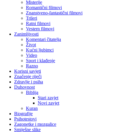
Misterije
Romantični filmovi
Znanstveno-fantastični filmovi
Trileri
Ratni filmovi
Vestern filmovi
Zanimljivosti
Komentari čitatelja
Život
Kućni ljubimci
Video
Sport i klađenje
Razno
Korisni savjeti
Značenje riječi
Zdravlje i psiha
Duhovnost
Biblija
Stari zavjet
Novi zavjet
Kuran
Biografije
Psihotestovi
Zagonetke i mozgalice
Smiješne slike