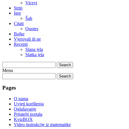
Vicevi
Strip
Igre
Šah
Citati
Quotes
Bajke
Vjerovali ili ne
Recepti
Slana jela
Slatka jela
Search
Menu
Search
Pages
O nama
Uvjeti korištenja
Oglašavanje
Prijatelji portala
KvizBOX
Video instrukcije iz matematike