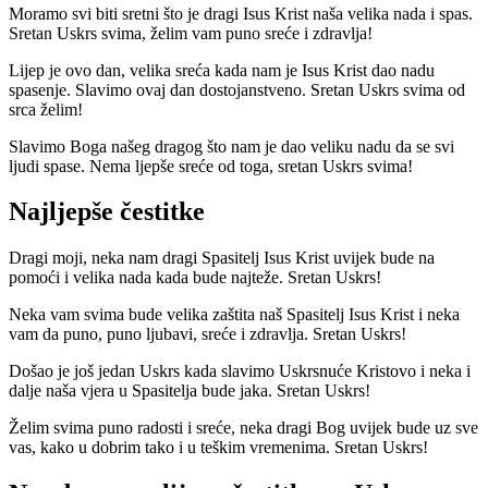
Moramo svi biti sretni što je dragi Isus Krist naša velika nada i spas.
Sretan Uskrs svima, želim vam puno sreće i zdravlja!
Lijep je ovo dan, velika sreća kada nam je Isus Krist dao nadu
spasenje. Slavimo ovaj dan dostojanstveno. Sretan Uskrs svima od
srca želim!
Slavimo Boga našeg dragog što nam je dao veliku nadu da se svi
ljudi spase. Nema ljepše sreće od toga, sretan Uskrs svima!
Najljepše čestitke
Dragi moji, neka nam dragi Spasitelj Isus Krist uvijek bude na
pomoći i velika nada kada bude najteže. Sretan Uskrs!
Neka vam svima bude velika zaštita naš Spasitelj Isus Krist i neka
vam da puno, puno ljubavi, sreće i zdravlja. Sretan Uskrs!
Došao je još jedan Uskrs kada slavimo Uskrsnuće Kristovo i neka i
dalje naša vjera u Spasitelja bude jaka. Sretan Uskrs!
Želim svima puno radosti i sreće, neka dragi Bog uvijek bude uz sve
vas, kako u dobrim tako i u teškim vremenima. Sretan Uskrs!