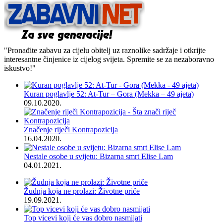
"Pronađite zabavu za cijelu obitelj uz raznolike sadržaje i otkrijte
interesantne činjenice iz cijelog svijeta. Spremite se za nezaboravno
iskustvo!"
Kuran poglavlje 52: At-Tur – Gora (Mekka – 49 ajeta)
09.10.2020.
Značenje riječi Kontrapozicija
16.04.2020.
Nestale osobe u svijetu: Bizarna smrt Elise Lam
04.01.2021.
Žudnja koja ne prolazi: Životne priče
19.09.2021.
Top vicevi koji će vas dobro nasmijati