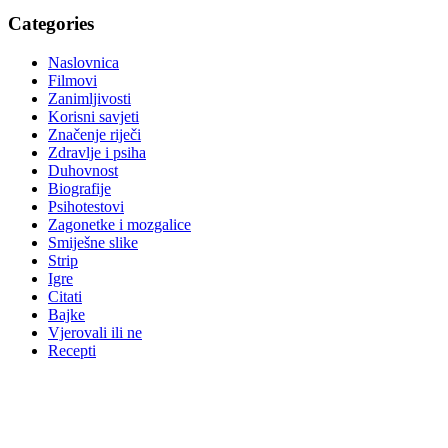
Categories
Naslovnica
Filmovi
Zanimljivosti
Korisni savjeti
Značenje riječi
Zdravlje i psiha
Duhovnost
Biografije
Psihotestovi
Zagonetke i mozgalice
Smiješne slike
Strip
Igre
Citati
Bajke
Vjerovali ili ne
Recepti