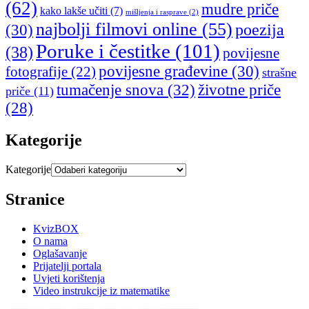
(62)
mudre priče
kako lakše učiti
(7)
mišljenja i rasprave
(2)
najbolji filmovi online
(55)
poezija
(30)
Poruke i čestitke
(101)
(38)
povijesne
povijesne građevine
(30)
fotografije
(22)
strašne
tumačenje snova
(32)
životne priče
priče
(11)
(28)
Kategorije
Kategorije
Stranice
KvizBOX
O nama
Oglašavanje
Prijatelji portala
Uvjeti korištenja
Video instrukcije iz matematike