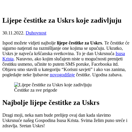
Lijepe čestitke za Uskrs koje zadivljuju
30.11.2022.
Duhovnost
Ispod možete vidjeti najbolje
lijepe čestitke za Uskrs
. Te čestitke će
sigurno natjerati na razmišljanje one kojima se upućuju. Ukratko,
Uskrs je najveća kršćanska svetkovina. To je dan Uskrsnuća
Isusa
Krista
. Naravno, ako kojim slučajem niste u mogućnosti prenijeti
čestitku usmeno, učinite to putem SMS poruke, Facebooka itd.
Objavu smo stavili u kategoriju “Korisni savjeti” i ako vas zanima,
pogledajte neke ljubavne
novogodišnje
čestitke. Ugodna zabava.
Čestitke za sve prigode
Najbolje lijepe čestitke za Uskrs
Dragi moji, neka nam bude prelijep ovaj dan kada slavimo
Uskrsnuće našeg Gospodina Isusa Krista. Svima želim puno sreće i
zdravlja. Sretan Uskrs!