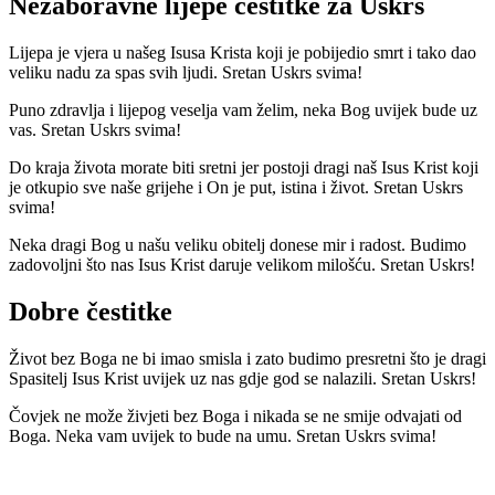
Nezaboravne lijepe čestitke za Uskrs
Lijepa je vjera u našeg Isusa Krista koji je pobijedio smrt i tako dao
veliku nadu za spas svih ljudi. Sretan Uskrs svima!
Puno zdravlja i lijepog veselja vam želim, neka Bog uvijek bude uz
vas. Sretan Uskrs svima!
Do kraja života morate biti sretni jer postoji dragi naš Isus Krist koji
je otkupio sve naše grijehe i On je put, istina i život. Sretan Uskrs
svima!
Neka dragi Bog u našu veliku obitelj donese mir i radost. Budimo
zadovoljni što nas Isus Krist daruje velikom milošću. Sretan Uskrs!
Dobre čestitke
Život bez Boga ne bi imao smisla i zato budimo presretni što je dragi
Spasitelj Isus Krist uvijek uz nas gdje god se nalazili. Sretan Uskrs!
Čovjek ne može živjeti bez Boga i nikada se ne smije odvajati od
Boga. Neka vam uvijek to bude na umu. Sretan Uskrs svima!