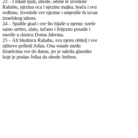
23 – I mladi ljudi, uhode, odoše te izvedoše
Rahabu, njezina oca i njezinu majku, braću i svu
rodbinu. Izvedoše sve njezine i smjestiše ih izvan
izraelskog tabora.
24 – Spališe grad i sve što bijaše u njemu: uzeše
samo srebro, zlato, tučano i željezno posuđe i
staviše u riznicu Doma Jahvina.
25 – Ali bludnicu Rahabu, svu njenu obitelj i sve
njihovo poštedi Jošua. Ona ostade među
Izraelcima sve do danas, jer je sakrila glasnike
koje je poslao Jošua da uhode Jerihon.