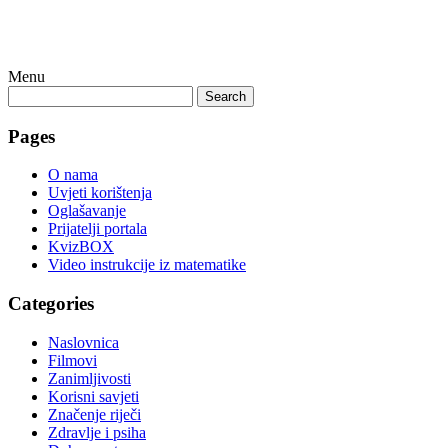
Menu
Search
Pages
O nama
Uvjeti korištenja
Oglašavanje
Prijatelji portala
KvizBOX
Video instrukcije iz matematike
Categories
Naslovnica
Filmovi
Zanimljivosti
Korisni savjeti
Značenje riječi
Zdravlje i psiha