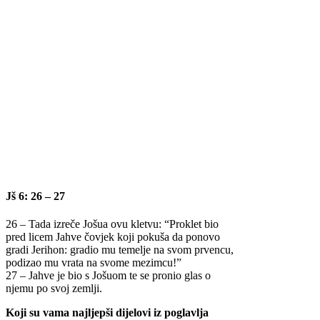
Jš 6: 26 – 27
26 – Tada izreče Jošua ovu kletvu: “Proklet bio
pred licem Jahve čovjek koji pokuša da ponovo
gradi Jerihon: gradio mu temelje na svom prvencu,
podizao mu vrata na svome mezimcu!”
27 – Jahve je bio s Jošuom te se pronio glas o
njemu po svoj zemlji.
Koji su vama najljepši dijelovi iz poglavlja