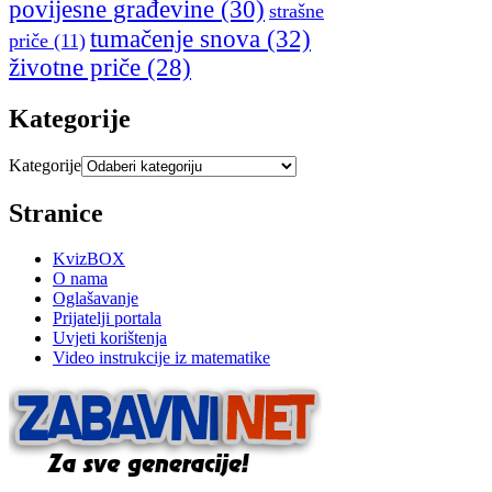
povijesne građevine
(30)
strašne
tumačenje snova
(32)
priče
(11)
životne priče
(28)
Kategorije
Kategorije
Stranice
KvizBOX
O nama
Oglašavanje
Prijatelji portala
Uvjeti korištenja
Video instrukcije iz matematike