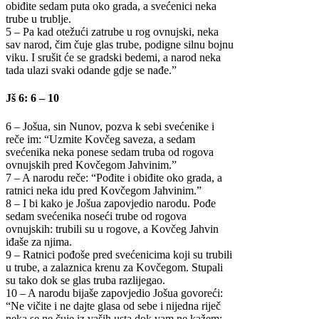
obiđite sedam puta oko grada, a svećenici neka
trube u trublje.
5 – Pa kad otežući zatrube u rog ovnujski, neka
sav narod, čim čuje glas trube, podigne silnu bojnu
viku. I srušit će se gradski bedemi, a narod neka
tada ulazi svaki odande gdje se nađe.”
Jš 6: 6 – 10
6 – Jošua, sin Nunov, pozva k sebi svećenike i
reče im: “Uzmite Kovčeg saveza, a sedam
svećenika neka ponese sedam truba od rogova
ovnujskih pred Kovčegom Jahvinim.”
7 – A narodu reče: “Pođite i obiđite oko grada, a
ratnici neka idu pred Kovčegom Jahvinim.”
8 – I bi kako je Jošua zapovjedio narodu. Pođe
sedam svećenika noseći trube od rogova
ovnujskih: trubili su u rogove, a Kovčeg Jahvin
iđaše za njima.
9 – Ratnici pođoše pred svećenicima koji su trubili
u trube, a zalaznica krenu za Kovčegom. Stupali
su tako dok se glas truba razlijegao.
10 – A narodu bijaše zapovjedio Jošua govoreći:
“Ne vičite i ne dajte glasa od sebe i nijedna riječ
neka se ne čuje iz vaših usta dok vam ne kažem: