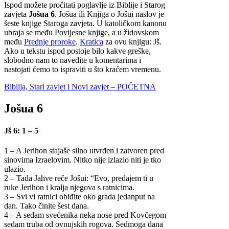
Ispod možete pročitati poglavlje iz Biblije i Starog
zavjeta
Jošua 6
. Jošua ili Knjiga o Jošui naslov je
šeste knjige Staroga zavjeta. U katoličkom kanonu
ubraja se među Povijesne knjige, a u židovskom
među
Prednje proroke
.
Kratica
za ovu knjigu: Jš.
Ako u tekstu ispod postoje bilo kakve greške,
slobodno nam to navedite u komentarima i
nastojati ćemo to ispraviti u što kraćem vremenu.
Biblija, Stari zavjet i Novi zavjet – POČETNA
Jošua 6
Jš 6: 1 – 5
1 – A Jerihon stajaše silno utvrđen i zatvoren pred
sinovima Izraelovim. Nitko nije izlazio niti je tko
ulazio.
2 – Tada Jahve reče Jošui: “Evo, predajem ti u
ruke Jerihon i kralja njegova s ratnicima.
3 – Svi vi ratnici obiđite oko grada jedanput na
dan. Tako činite šest dana.
4 – A sedam svećenika neka nose pred Kovčegom
sedam truba od ovnujskih rogova. Sedmoga dana