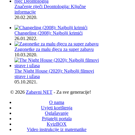
Značenje riječi Deontologija: Ključne
informacije
20.02.2020.
Changeling (2008): Najbolji krimići
26.01.2022.
Zagonetke za malu djecu za super zabavu
10.03.2020.
The Night House (2020): Najbolji filmovi
strave i užasa
05.10.2021.
© 2026
Zabavni NET
- Za sve generacije!
O nama
Uvjeti korištenja
Oglašavanje
Prijatelji portala
KvizBOX
Video instrukcije iz matematike