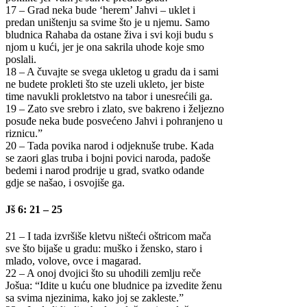
17 – Grad neka bude ‘herem’ Jahvi – uklet i
predan uništenju sa svime što je u njemu. Samo
bludnica Rahaba da ostane živa i svi koji budu s
njom u kući, jer je ona sakrila uhode koje smo
poslali.
18 – A čuvajte se svega ukletog u gradu da i sami
ne budete prokleti što ste uzeli ukleto, jer biste
time navukli prokletstvo na tabor i unesrećili ga.
19 – Zato sve srebro i zlato, sve bakreno i željezno
posuđe neka bude posvećeno Jahvi i pohranjeno u
riznicu.”
20 – Tada povika narod i odjeknuše trube. Kada
se zaori glas truba i bojni povici naroda, padoše
bedemi i narod prodrije u grad, svatko odande
gdje se našao, i osvojiše ga.
Jš 6: 21 – 25
21 – I tada izvršiše kletvu ništeći oštricom mača
sve što bijaše u gradu: muško i žensko, staro i
mlado, volove, ovce i magarad.
22 – A onoj dvojici što su uhodili zemlju reče
Jošua: “Idite u kuću one bludnice pa izvedite ženu
sa svima njezinima, kako joj se zakleste.”