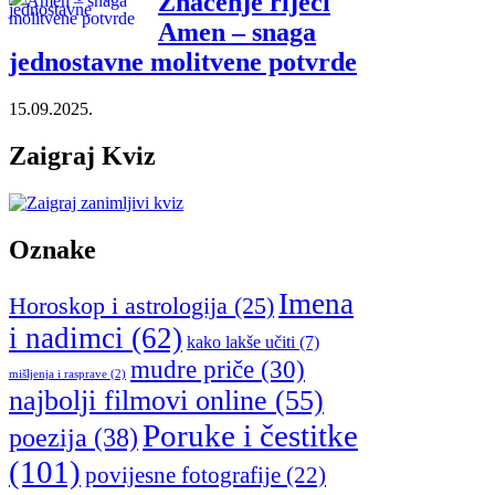
Značenje riječi
Amen – snaga
jednostavne molitvene potvrde
15.09.2025.
Zaigraj Kviz
Oznake
Imena
Horoskop i astrologija
(25)
i nadimci
(62)
kako lakše učiti
(7)
mudre priče
(30)
mišljenja i rasprave
(2)
najbolji filmovi online
(55)
Poruke i čestitke
poezija
(38)
(101)
povijesne fotografije
(22)