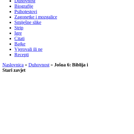
Duhovnost
Biografije
Psihotestovi
Zagonetke i mozgalice
Smiješne slike
Strip
Igre
Citati
Bajke
Vjerovali ili ne
Recepti
Naslovnica
»
Duhovnost
»
Jošua 6: Biblija i
Stari zavjet