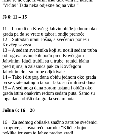
‘Vičite!’ Tada neka odjekne bojna vika.”
Jš 6: 11 – 15
11 – I naredi da Kovčeg Jahvin obiđe jednom oko
grada pa da se vrate u tabor i ondje prenoće.
12 – Sutradan urani Jošua, a svećenici ponesu
Kovčeg saveza.
13 – A sedam svećenika koji su nosili sedam truba
od rogova ovnujskih pođu pred Kovčegom
Jahvinim. Idući trubili su u trube, ratnici iđahu
pred njima, a zalaznica pak za Kovčegom
Jahvinim dok su trube odjekivale.
14 – Tako i drugog dana obiđu jednom oko grada
pa se vrate natrag u tabor. Tako su činili šest dana.
15 – A sedmoga dana zorom ustanu i obiđu oko
grada istim onakvim redom sedam puta. Samo su
toga dana obišli oko grada sedam puta.
Jošua 6: 16 – 20
16 – Za sedmog obilaska snažno zatrube svećenici
u rogove, a Jošua reče narodu: “Kličite bojne
poklike jer vam je Jahve predao grad!