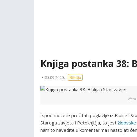
Knjiga postanka 38: Bi
25.09.2020.
Biblija
Vjera 
Ispod možete pročitati poglavlje iz Biblije i S
Staroga zavjeta i Petoknjižja, to jest
židovske
nam to navedite u komentarima i nastojati ćem