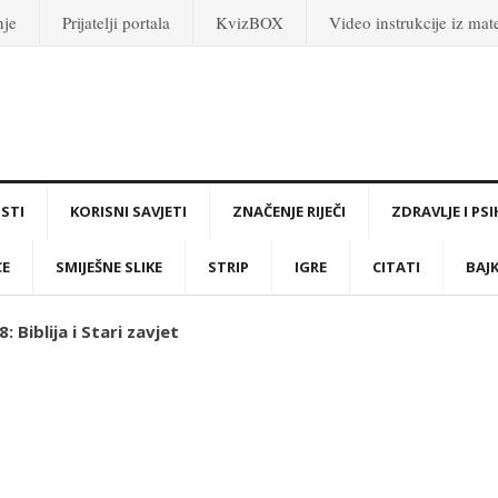
nje
Prijatelji portala
KvizBOX
Video instrukcije iz ma
STI
KORISNI SAVJETI
ZNAČENJE RIJEČI
ZDRAVLJE I PS
CE
SMIJEŠNE SLIKE
STRIP
IGRE
CITATI
BAJ
 Biblija i Stari zavjet