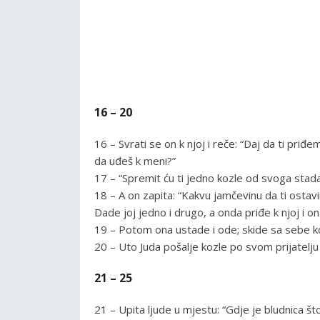
16 – 20
16 – Svrati se on k njoj i reče: “Daj da ti priđ
da uđeš k meni?”
17 – “Spremit ću ti jedno kozle od svoga stada
18 – A on zapita: “Kakvu jamčevinu da ti ostavim
Dade joj jedno i drugo, a onda priđe k njoj i o
19 – Potom ona ustade i ode; skide sa sebe k
20 – Uto Juda pošalje kozle po svom prijatelju 
21 – 25
21 – Upita ljude u mjestu: “Gdje je bludnica št