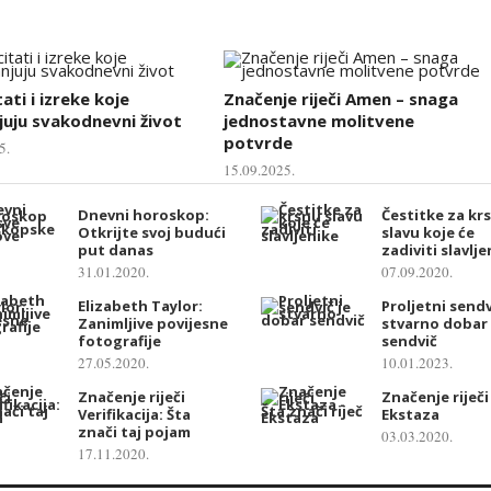
tati i izreke koje
Značenje riječi Amen – snaga
uju svakodnevni život
jednostavne molitvene
potvrde
5.
15.09.2025.
Dnevni horoskop:
Čestitke za kr
Otkrijte svoj budući
slavu koje će
put danas
zadiviti slavlje
31.01.2020.
07.09.2020.
Elizabeth Taylor:
Proljetni sendv
Zanimljive povijesne
stvarno dobar
fotografije
sendvič
27.05.2020.
10.01.2023.
Značenje riječi
Značenje riječi
Verifikacija: Šta
Ekstaza
znači taj pojam
03.03.2020.
17.11.2020.