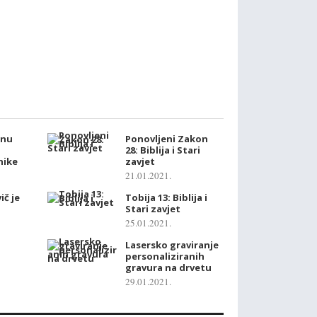
snu
Ponovljeni Zakon
28: Biblija i Stari
nike
zavjet
21.01.2021.
ič je
Tobija 13: Biblija i
Stari zavjet
25.01.2021.
Lasersko graviranje
personaliziranih
gravura na drvetu
29.01.2021.