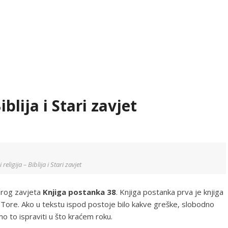
blija i Stari zavjet
i religija – Biblija i Stari zavjet
tarog zavjeta
Knjiga postanka 38
. Knjiga postanka prva je knjiga
Tore. Ako u tekstu ispod postoje bilo kakve greške, slobodno
o to ispraviti u što kraćem roku.