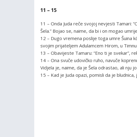
11 – 15
11 – Onda Juda reče svojoj nevjesti Tamari: 
Šela.” Bojao se, naime, da bi i on mogao umrij
12 – Dugo vremena poslije toga umre Šuina kći,
svojim prijateljem Adulamcem Hirom, u Timnu 
13 – Obavijeste Tamaru: “Eno ti je svekar”, rek
14 – Ona svuče udovičko ruho, navuče koprenu 
Vidjela je, naime, da je Šela odrastao, ali nju j
15 – Kad je Juda opazi, pomisli da je bludnica, je