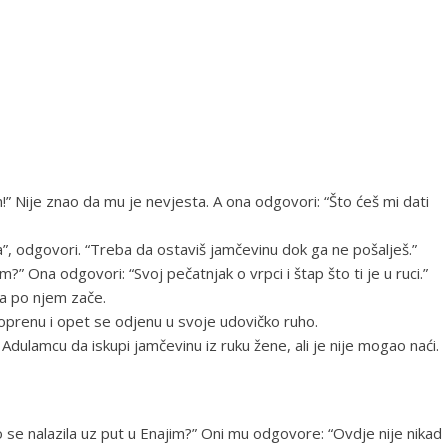
em!” Nije znao da mu je nevjesta. A ona odgovori: “Što ćeš mi dati
”, odgovori. “Treba da ostaviš jamčevinu dok ga ne pošalješ.”
?” Ona odgovori: “Svoj pečatnjak o vrpci i štap što ti je u ruci.”
na po njem zače.
oprenu i opet se odjenu u svoje udovičko ruho.
Adulamcu da iskupi jamčevinu iz ruku žene, ali je nije mogao naći.
o se nalazila uz put u Enajim?” Oni mu odgovore: “Ovdje nije nikad