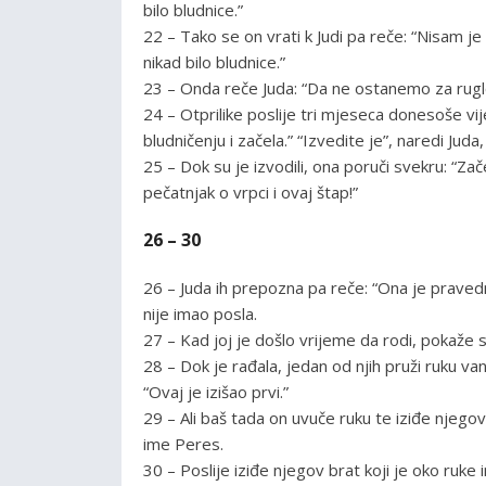
bilo bludnice.”
22 – Tako se on vrati k Judi pa reče: “Nisam j
nikad bilo bludnice.”
23 – Onda reče Juda: “Da ne ostanemo za ruglo, n
24 – Otprilike poslije tri mjeseca donesoše vij
bludničenju i začela.” “Izvedite je”, naredi Juda,
25 – Dok su je izvodili, ona poruči svekru: “Zače
pečatnjak o vrpci i ovaj štap!”
26 – 30
26 – Juda ih prepozna pa reče: “Ona je pravedni
nije imao posla.
27 – Kad joj je došlo vrijeme da rodi, pokaže s
28 – Dok je rađala, jedan od njih pruži ruku v
“Ovaj je izišao prvi.”
29 – Ali baš tada on uvuče ruku te iziđe njego
ime Peres.
30 – Poslije iziđe njegov brat koji je oko ruk