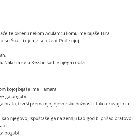
braće te okrenu nekom Adulamcu komu ime bijaše Hira.
 se Šua – i njome se oženi. Priđe njoj
an.
. Nalazila se u Kezibu kad je njega rodila.
om kojoj bijaše ime Tamara.
hve ga pogubi.
ga brata, izvrši prema njoj djeversku dužnost i tako očuvaj lozu
i kao njegovo, ispuštaše ga na zemlju kad god bi prišao bratovoj
atu.
ega pogubi.