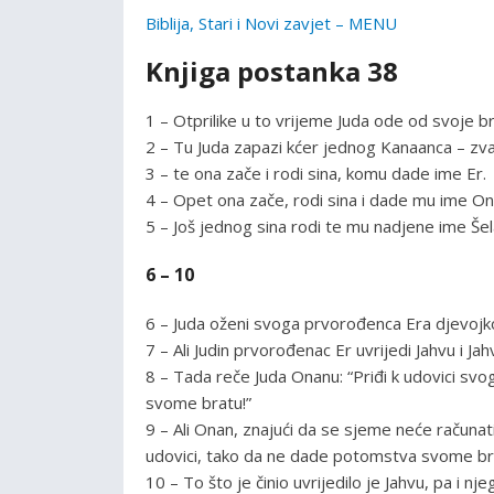
Biblija, Stari i Novi zavjet – MENU
Knjiga postanka 38
1 – Otprilike u to vrijeme Juda ode od svoje 
2 – Tu Juda zapazi kćer jednog Kanaanca – zvao
3 – te ona zače i rodi sina, komu dade ime Er.
4 – Opet ona zače, rodi sina i dade mu ime On
5 – Još jednog sina rodi te mu nadjene ime Šela
6 – 10
6 – Juda oženi svoga prvorođenca Era djevojk
7 – Ali Judin prvorođenac Er uvrijedi Jahvu i Ja
8 – Tada reče Juda Onanu: “Priđi k udovici svo
svome bratu!”
9 – Ali Onan, znajući da se sjeme neće računat
udovici, tako da ne dade potomstva svome br
10 – To što je činio uvrijedilo je Jahvu, pa i nj