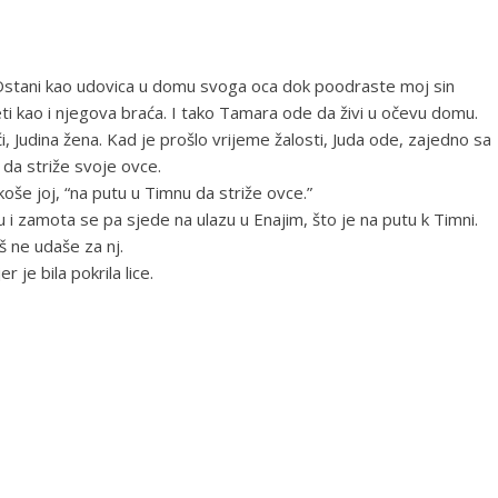
“Ostani kao udovica u domu svoga oca dok poodraste moj sin
eti kao i njegova braća. I tako Tamara ode da živi u očevu domu.
 Judina žena. Kad je prošlo vrijeme žalosti, Juda ode, zajedno sa
da striže svoje ovce.
oše joj, “na putu u Timnu da striže ovce.”
i zamota se pa sjede na ulazu u Enajim, što je na putu k Timni.
oš ne udaše za nj.
r je bila pokrila lice.