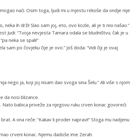
e mogao naći. Osim toga, ljudi mi u mjestu rekoše da ondje nije
eka ih drži! Slao sam joj, eto, ovo kozle, ali je ti nisi našao.”
est Judi: “Tvoja nevjesta Tamara odala se bludništvu; čak je u
 “pa neka se spali!”
la sam po čovjeku čije je ovo.” Još doda: “Vidi čiji je ovaj
ja nego ja, koji joj nisam dao svoga sina Šelu.” Ali više s njom
e da nosi blizance.
an. Nato babica priveže za njegovu ruku crven konac govoreći:
v brat. A ona reče: “Kakav li proder napravi!” Stoga mu nadjenu
e imao crveni konac. Njemu dadoše ime Zerah.