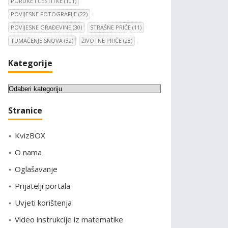
PORUKE I ČESTITKE
(101)
POVIJESNE FOTOGRAFIJE
(22)
POVIJESNE GRAĐEVINE
(30)
STRAŠNE PRIČE
(11)
TUMAČENJE SNOVA
(32)
ŽIVOTNE PRIČE
(28)
Kategorije
K
a
Stranice
t
e
KvizBOX
g
o
O nama
r
Oglašavanje
i
Prijatelji portala
j
e
Uvjeti korištenja
Video instrukcije iz matematike