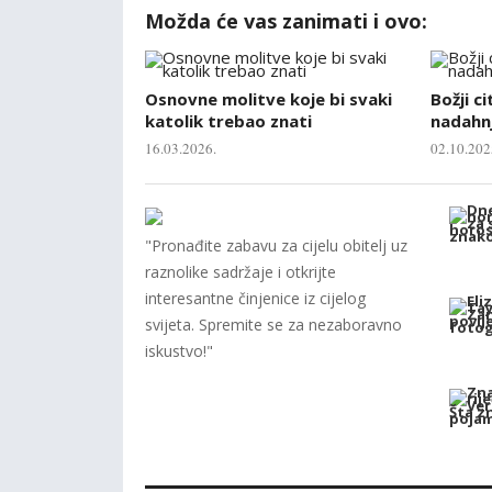
Možda će vas zanimati i ovo:
Osnovne molitve koje bi svaki
Božji ci
katolik trebao znati
nadahnj
16.03.2026.
02.10.202
"Pronađite zabavu za cijelu obitelj uz
raznolike sadržaje i otkrijte
interesantne činjenice iz cijelog
svijeta. Spremite se za nezaboravno
iskustvo!"