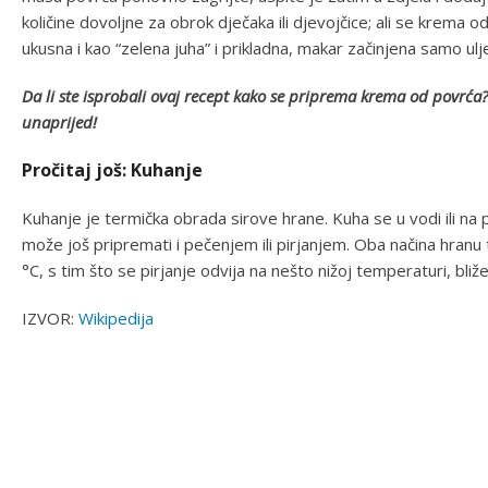
količine dovoljne za obrok dječaka ili djevojčice; ali se krema od
ukusna i kao “zelena juha” i prikladna, makar začinjena samo ul
Da li ste isprobali ovaj recept kako se priprema krema od povr
unaprijed!
Pročitaj još: Kuhanje
Kuhanje je termička obrada sirove hrane. Kuha se u vodi ili na 
može još pripremati i pečenjem ili pirjanjem. Oba načina hran
°C, s tim što se pirjanje odvija na nešto nižoj temperaturi, bliž
IZVOR:
Wikipedija