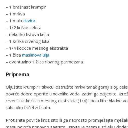
– 1 brašnast krumpir
– 1 mrkva
– 1 mala
tikvica
– 1/2 kriške celera
– nekoliko listova kelja
– 1 kriška crvenog luka
– 1/4 kockice mesnog ekstrakta
– 1 žlica
maslinova ulja
– eventualno 1 žlica ribanog parmezana
Priprema
Oljuštite krumpir i tikvicu, ostružite mrkvi tanak gornji sloj, cele
povrće dobro operite u nekoliko voda, zatim ga ocijedite, izr
crveni luk, kockicu mesnog ekstrakta (1/4) i pola litre hladne v
kuha oko tričetvrt sata.
Protisnite povrće kroz sito ili ga naprosto promiješajte mješa
masu povrća ponovno zagrijte, uspite je zatim u zdjelu i dodajt