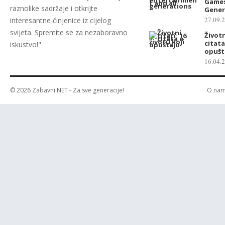
Games
raznolike sadržaje i otkrijte
Gener
27.09.
interesantne činjenice iz cijelog
svijeta. Spremite se za nezaboravno
Životn
citata
iskustvo!"
opušt
16.04.
© 2026
Zabavni NET
- Za sve generacije!
O na