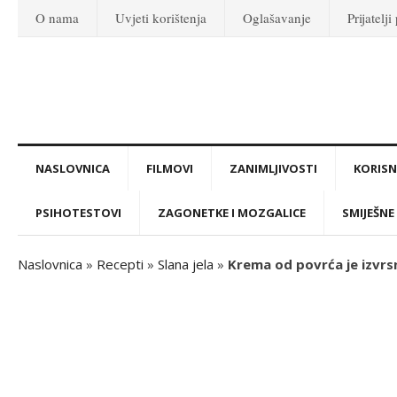
O nama
Uvjeti korištenja
Oglašavanje
Prijatelji
NASLOVNICA
FILMOVI
ZANIMLJIVOSTI
KORISNI
PSIHOTESTOVI
ZAGONETKE I MOZGALICE
SMIJEŠNE 
Naslovnica
»
Recepti
»
Slana jela
»
Krema od povrća je izvr