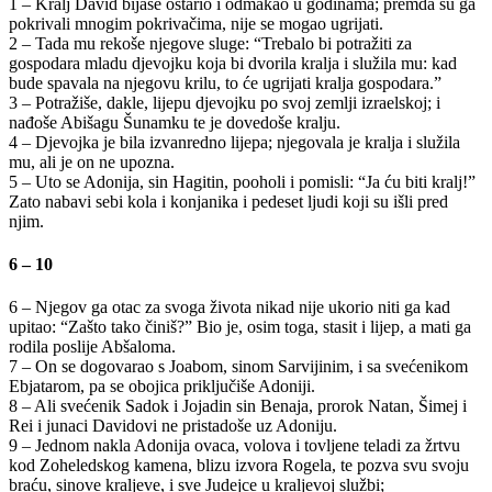
1 – Kralj David bijaše ostario i odmakao u godinama; premda su ga
pokrivali mnogim pokrivačima, nije se mogao ugrijati.
2 – Tada mu rekoše njegove sluge: “Trebalo bi potražiti za
gospodara mladu djevojku koja bi dvorila kralja i služila mu: kad
bude spavala na njegovu krilu, to će ugrijati kralja gospodara.”
3 – Potražiše, dakle, lijepu djevojku po svoj zemlji izraelskoj; i
nađoše Abišagu Šunamku te je dovedoše kralju.
4 – Djevojka je bila izvanredno lijepa; njegovala je kralja i služila
mu, ali je on ne upozna.
5 – Uto se Adonija, sin Hagitin, pooholi i pomisli: “Ja ću biti kralj!”
Zato nabavi sebi kola i konjanika i pedeset ljudi koji su išli pred
njim.
6 – 10
6 – Njegov ga otac za svoga života nikad nije ukorio niti ga kad
upitao: “Zašto tako činiš?” Bio je, osim toga, stasit i lijep, a mati ga
rodila poslije Abšaloma.
7 – On se dogovarao s Joabom, sinom Sarvijinim, i sa svećenikom
Ebjatarom, pa se obojica priključiše Adoniji.
8 – Ali svećenik Sadok i Jojadin sin Benaja, prorok Natan, Šimej i
Rei i junaci Davidovi ne pristadoše uz Adoniju.
9 – Jednom nakla Adonija ovaca, volova i tovljene teladi za žrtvu
kod Zoheledskog kamena, blizu izvora Rogela, te pozva svu svoju
braću, sinove kraljeve, i sve Judejce u kraljevoj službi;