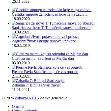
26.11.2022.
Čestitke suprugu za rođendan koje će ga zadiviti
18.09.2020.
Sanjarica za slovo T: Tumačenje snova po abecedi
13.09.2021.
Zagrobni život: Otkrijte duhove i prikaze
18.02.2019.
Citati za mamu: Savršeni za Majčin dan
03.09.2019.
Pjesme Pavla Stanišića koje će vas opustiti
21.10.2021.
Zaharija 7: Biblija i Stari zavjet
11.01.2021.
© 2026
Zabavni NET
- Za sve generacije!
O nama
Uvjeti korištenja