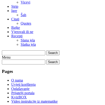
Vicevi
Strip
Igre
Šah
Citati
Quotes
Bajke
Vjerovali ili ne
Recepti
Slana jela
Slatka jela
Search
Menu
Search
Pages
O nama
Uvjeti korištenja
Oglašavanje
Prijatelji portala
KvizBOX
Video instrukcije iz matematike