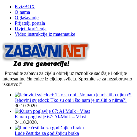
KvizBOX
O nama
Oglašavanje
Prijatelji portala
Uvjeti korištenja
Video instrukcije iz matematike
"Pronađite zabavu za cijelu obitelj uz raznolike sadržaje i otkrijte
interesantne činjenice iz cijelog svijeta. Spremite se za nezaboravno
iskustvo!"
Jehovini svjedoci: Tko su oni i što nam je misliti o njima?!
30.10.2020.
Kuran poglavlje 67: Al-Mulk – Vlast
24.10.2020.
Lude čestitke za godišnjicu braka