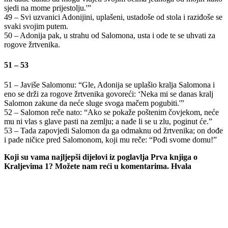
sjedi na mome prijestolju.'”
49 – Svi uzvanici Adonijini, uplašeni, ustadoše od stola i raziđoše se
svaki svojim putem.
50 – Adonija pak, u strahu od Salomona, usta i ode te se uhvati za
rogove žrtvenika.
51 – 53
51 – Javiše Salomonu: “Gle, Adonija se uplašio kralja Salomona i
eno se drži za rogove žrtvenika govoreći: ‘Neka mi se danas kralj
Salomon zakune da neće sluge svoga mačem pogubiti.'”
52 – Salomon reče nato: “Ako se pokaže poštenim čovjekom, neće
mu ni vlas s glave pasti na zemlju; a nađe li se u zlu, poginut će.”
53 – Tada zapovjedi Salomon da ga odmaknu od žrtvenika; on dođe
i pade ničice pred Salomonom, koji mu reče: “Pođi svome domu!”
Koji su vama najljepši dijelovi iz poglavlja Prva knjiga o
Kraljevima 1? Možete nam reći u komentarima. Hvala