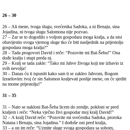
26 – 30
26 – Ali mene, tvoga slugu, svećenika Sadoka, a ni Benaju, sina
Jojadina, ni tvoga slugu Salomona nije pozvao.
27 – Zar se to dogodilo s voljom gospodara moga kralja, a da nisi
obavijestio svoga vjernog sluge tko će biti nasljednik na prijestolju
gospodara moga kralja?”
28 – Tada progovori David i reče: “Pozovite mi Bat-Šebu!” Ona
dođe kralju i stupi preda nj.
29 – Kralj se tada zakle: “Tako mi Jahve živoga koji me izbavio iz
svih nevolja!
30 – Danas ću ti ispuniti kako sam ti se zakleo Jahvom, Bogom
Izraelovim: tvoj će sin Salomon kraljevati poslije mene, on će sjediti
na mome prijestolju!”
31 – 35
31 – Nato se nakloni Bat-Šeba licem do zemlje, pokloni se pred
kraljem i reče: “Neka vječno živi gospodar moj kralj David!”
32 – A kralj David reče: “Pozovite mi svećenika Sadoka, proroka
Natana i Benaju, sina Jojadina.” I dođoše oni pred kralja,
33 – a on im reče: “Uzmite sluge svoga gospodara sa sobom,