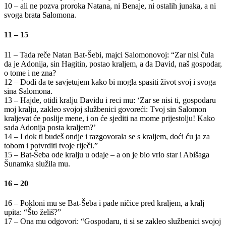
10 – ali ne pozva proroka Natana, ni Benaje, ni ostalih junaka, a ni
svoga brata Salomona.
11 – 15
11 – Tada reče Natan Bat-Šebi, majci Salomonovoj: “Zar nisi čula
da je Adonija, sin Hagitin, postao kraljem, a da David, naš gospodar,
o tome i ne zna?
12 – Dođi da te savjetujem kako bi mogla spasiti život svoj i svoga
sina Salomona.
13 – Hajde, otiđi kralju Davidu i reci mu: ‘Zar se nisi ti, gospodaru
moj kralju, zakleo svojoj službenici govoreći: Tvoj sin Salomon
kraljevat će poslije mene, i on će sjediti na mome prijestolju! Kako
sada Adonija posta kraljem?’
14 – I dok ti budeš ondje i razgovorala se s kraljem, doći ću ja za
tobom i potvrditi tvoje riječi.”
15 – Bat-Šeba ode kralju u odaje – a on je bio vrlo star i Abišaga
Šunamka služila mu.
16 – 20
16 – Pokloni mu se Bat-Šeba i pade ničice pred kraljem, a kralj
upita: “Što želiš?”
17 – Ona mu odgovori: “Gospodaru, ti si se zakleo službenici svojoj