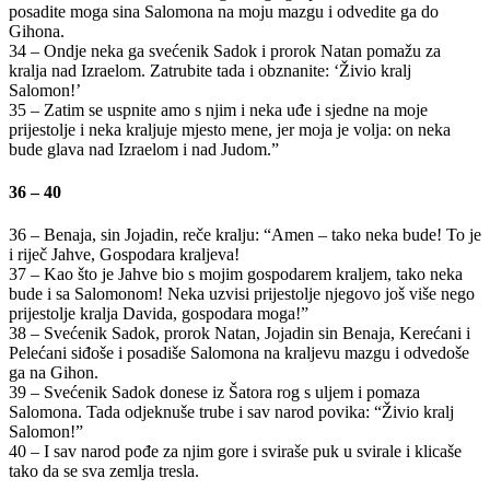
posadite moga sina Salomona na moju mazgu i odvedite ga do
Gihona.
34 – Ondje neka ga svećenik Sadok i prorok Natan pomažu za
kralja nad Izraelom. Zatrubite tada i obznanite: ‘Živio kralj
Salomon!’
35 – Zatim se uspnite amo s njim i neka uđe i sjedne na moje
prijestolje i neka kraljuje mjesto mene, jer moja je volja: on neka
bude glava nad Izraelom i nad Judom.”
36 – 40
36 – Benaja, sin Jojadin, reče kralju: “Amen – tako neka bude! To je
i riječ Jahve, Gospodara kraljeva!
37 – Kao što je Jahve bio s mojim gospodarem kraljem, tako neka
bude i sa Salomonom! Neka uzvisi prijestolje njegovo još više nego
prijestolje kralja Davida, gospodara moga!”
38 – Svećenik Sadok, prorok Natan, Jojadin sin Benaja, Kerećani i
Pelećani siđoše i posadiše Salomona na kraljevu mazgu i odvedoše
ga na Gihon.
39 – Svećenik Sadok donese iz Šatora rog s uljem i pomaza
Salomona. Tada odjeknuše trube i sav narod povika: “Živio kralj
Salomon!”
40 – I sav narod pođe za njim gore i sviraše puk u svirale i klicaše
tako da se sva zemlja tresla.