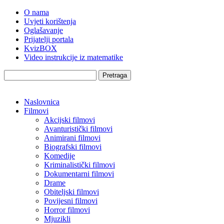
O nama
Uvjeti korištenja
Oglašavanje
Prijatelji portala
KvizBOX
Video instrukcije iz matematike
Pretraga
Naslovnica
Filmovi
Akcijski filmovi
Avanturistički filmovi
Animirani filmovi
Biografski filmovi
Komedije
Kriminalistički filmovi
Dokumentarni filmovi
Drame
Obiteljski filmovi
Povijesni filmovi
Horror filmovi
Mjuzikli