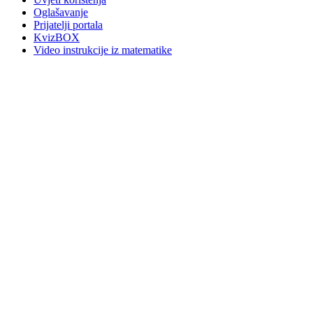
Oglašavanje
Prijatelji portala
KvizBOX
Video instrukcije iz matematike