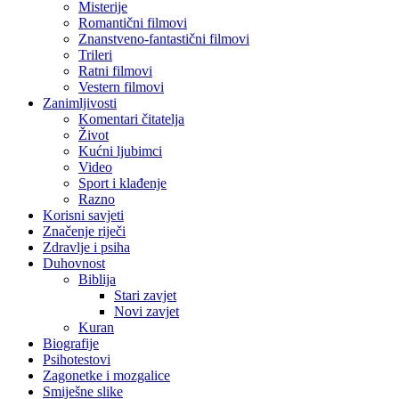
Misterije
Romantični filmovi
Znanstveno-fantastični filmovi
Trileri
Ratni filmovi
Vestern filmovi
Zanimljivosti
Komentari čitatelja
Život
Kućni ljubimci
Video
Sport i klađenje
Razno
Korisni savjeti
Značenje riječi
Zdravlje i psiha
Duhovnost
Biblija
Stari zavjet
Novi zavjet
Kuran
Biografije
Psihotestovi
Zagonetke i mozgalice
Smiješne slike