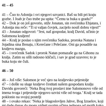
41 – 45
41 – Čuo to Adonija i svi njegovi uzvanici. Baš su bili pri kraju
gozbe. I Joab je čuo trube pa upita: “Čemu ta buka u gradu?”
42 – Dok je on još govorio, stiže Jonatan, sin svećenika Ebjatara, i
Adonija mu reče: “Ti si valjan čovjek, zacijelo nosiš dobru vijest!”
43 – Jonatan odgovori: “Jest, naš gospodar, kralj David, učinio je
Salomona kraljem!
44 – Kralj je poslao s njim svećenika Sadoka, proroka Natana i
Jojadina sina Benaju, i Kerećane i Pelećane. Oni ga posadiše na
kraljevu mazgu,
45 – i svećenik Sadok i prorok Natan pomazaše ga na Gihonu za
kralja. Zatim su sišli radosno kličući, i sav je grad uzavreo; to je
buka koju ste čuli.
46 – 50
46 – Još više: Salomon je već sjeo na kraljevsko prijestolje
47 – i došle su sluge kraljeve čestitati našem gospodaru kralju
Davidu govoreći: ‘Neka Bog tvoj proslavi ime Salomonovo više od
imena tvoga i prijestolje njegovo uzvisi više od tvoga.’ Kralj se tada
poklonio na svojoj postelji
48 – i ovako rekao: ‘Neka je blagoslovljen Jahve, Bog Izraelov, koji
mi dade danas da mogu vidjeti svojim očima jednoga od mojih kako