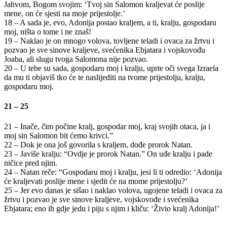
Jahvom, Bogom svojim: ‘Tvoj sin Salomon kraljevat će poslije
mene, on će sjesti na moje prijestolje.’
18 – A sada je, evo, Adonija postao kraljem, a ti, kralju, gospodaru
moj, ništa o tome i ne znaš!
19 – Naklao je on mnogo volova, tovljene teladi i ovaca za žrtvu i
pozvao je sve sinove kraljeve, svećenika Ebjatara i vojskovođu
Joaba, ali slugu tvoga Salomona nije pozvao.
20 – U tebe su sada, gospodaru moj i kralju, uprte oči svega Izraela
da mu ti objaviš tko će te naslijediti na tvome prijestolju, kralju,
gospodaru moj.
21 – 25
21 – Inače, čim počine kralj, gospodar moj, kraj svojih otaca, ja i
moj sin Salomon bit ćemo krivci.”
22 – Dok je ona još govorila s kraljem, dođe prorok Natan.
23 – Javiše kralju: “Ovdje je prorok Natan.” On uđe kralju i pade
ničice pred njim.
24 – Natan reče: “Gospodaru moj i kralju, jesi li ti odredio: ‘Adonija
će kraljevati poslije mene i sjedit će na mome prijestolju?’
25 – Jer evo danas je sišao i naklao volova, ugojene teladi i ovaca za
žrtvu i pozvao je sve sinove kraljeve, vojskovođe i svećenika
Ebjatara; eno ih gdje jedu i piju s njim i kliču: ‘Živio kralj Adonija!’