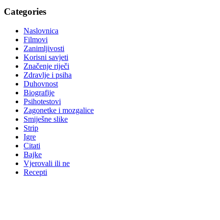
Categories
Naslovnica
Filmovi
Zanimljivosti
Korisni savjeti
Značenje riječi
Zdravlje i psiha
Duhovnost
Biografije
Psihotestovi
Zagonetke i mozgalice
Smiješne slike
Strip
Igre
Citati
Bajke
Vjerovali ili ne
Recepti