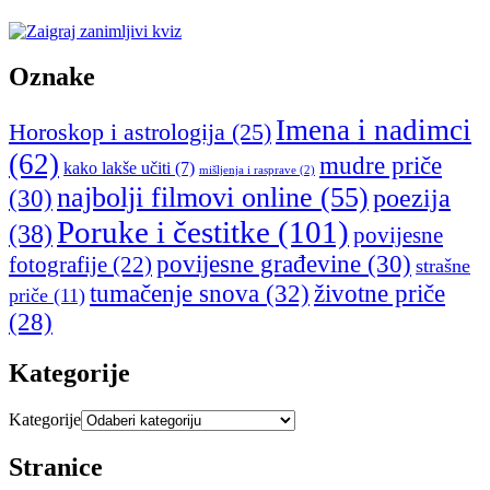
Oznake
Imena i nadimci
Horoskop i astrologija
(25)
(62)
mudre priče
kako lakše učiti
(7)
mišljenja i rasprave
(2)
najbolji filmovi online
(55)
poezija
(30)
Poruke i čestitke
(101)
(38)
povijesne
povijesne građevine
(30)
fotografije
(22)
strašne
tumačenje snova
(32)
životne priče
priče
(11)
(28)
Kategorije
Kategorije
Stranice