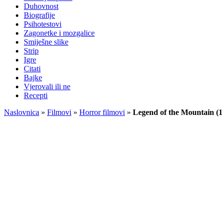
Duhovnost
Biografije
Psihotestovi
Zagonetke i mozgalice
Smiješne slike
Strip
Igre
Citati
Bajke
Vjerovali ili ne
Recepti
Naslovnica
»
Filmovi
»
Horror filmovi
»
Legend of the Mountain (1