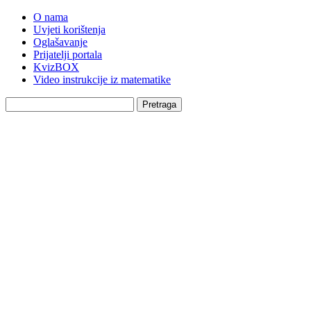
O nama
Uvjeti korištenja
Oglašavanje
Prijatelji portala
KvizBOX
Video instrukcije iz matematike
Pretraga