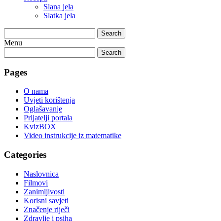
Slana jela
Slatka jela
Search
Menu
Search
Pages
O nama
Uvjeti korištenja
Oglašavanje
Prijatelji portala
KvizBOX
Video instrukcije iz matematike
Categories
Naslovnica
Filmovi
Zanimljivosti
Korisni savjeti
Značenje riječi
Zdravlje i psiha