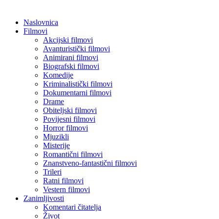
Naslovnica
Filmovi
Akcijski filmovi
Avanturistički filmovi
Animirani filmovi
Biografski filmovi
Komedije
Kriminalistički filmovi
Dokumentarni filmovi
Drame
Obiteljski filmovi
Povijesni filmovi
Horror filmovi
Mjuzikli
Misterije
Romantični filmovi
Znanstveno-fantastični filmovi
Trileri
Ratni filmovi
Vestern filmovi
Zanimljivosti
Komentari čitatelja
Život