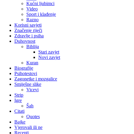
Kućni ljubimci
Video
Sport i klađenje
Razno
Korisni savjeti
Značenje riječi
Zdravlje i psiha
Duhovnost
Biblija
Stari zavjet
Novi zavjet
Kuran
Biografije
Psihotestovi
Zagonetke i mozgalice
Smiješne slike
Vicevi
Strip
Igre
Šah
Citati
Quotes
Bajke
Vjerovali ili ne
Recepti