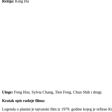
Režija:
King Hu
Uloge:
Feng Hsu, Sylvia Chang, Tien Feng, Chun Shih i drugi.
Kratak opis radnje filma:
Legenda o planini je tajvanski film iz 1979. godine kojeg je režirao K