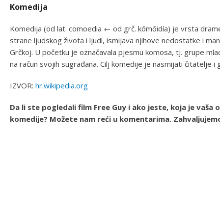
Komedija
Komedija (od lat. comoedia ← od grč. kōmōidía) je vrsta drame
strane ljudskog života i ljudi, ismijava njihove nedostatke i man
Grčkoj. U početku je označavala pjesmu komosa, tj. grupe mladi
na račun svojih sugrađana. Cilj komedije je nasmijati čitatelje i 
IZVOR:
hr.wikipedia.org
Da li ste pogledali film Free Guy i ako jeste, koja je vaša 
komedije? Možete nam reći u komentarima. Zahvaljujemo