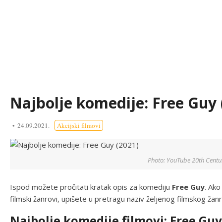
Najbolje komedije: Free Guy 
24.09.2021.
Akcijski filmovi
Photo: YouTube 20th Centu
Ispod možete pročitati kratak opis za komediju
Free Guy
. Ako
filmski žanrovi, upišete u pretragu naziv željenog filmskog žanr
Najbolje komedije filmovi: Free Guy