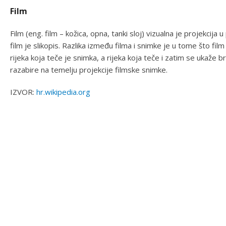
Film
Film (eng. film – kožica, opna, tanki sloj) vizualna je projekcij
film je slikopis. Razlika između filma i snimke je u tome što fil
rijeka koja teče je snimka, a rijeka koja teče i zatim se ukaže b
razabire na temelju projekcije filmske snimke.
IZVOR:
hr.wikipedia.org