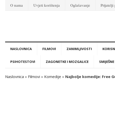
O nama
Uvjeti korištenja
Oglašavanje
Prijatelji
NASLOVNICA
FILMOVI
ZANIMLJIVOSTI
KORISNI
PSIHOTESTOVI
ZAGONETKE I MOZGALICE
SMIJEŠNE 
Naslovnica
»
Filmovi
»
Komedije
»
Najbolje komedije: Free G