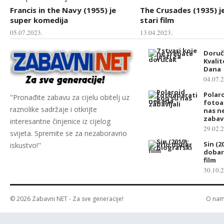
Francis in the Navy (1955) je
The Crusades (1935) je
super komedija
stari film
05.07.2023.
13.04.2023.
Doruč
Kvali
Dana
04.07.
Polar
"Pronađite zabavu za cijelu obitelj uz
fotoap
raznolike sadržaje i otkrijte
nas n
zabavl
interesantne činjenice iz cijelog
29.02.
svijeta. Spremite se za nezaboravno
Sin (2
iskustvo!"
dobar
film
30.10.
© 2026
Zabavni NET
- Za sve generacije!
O na