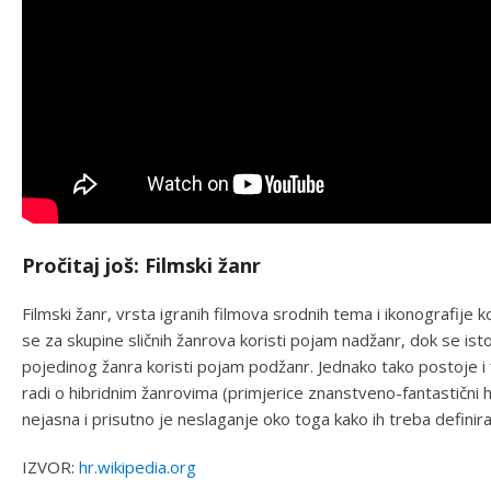
Pročitaj još: Filmski žanr
Filmski žanr, vrsta igranih filmova srodnih tema i ikonografije
se za skupine sličnih žanrova koristi pojam nadžanr, dok se 
pojedinog žanra koristi pojam podžanr. Jednako tako postoje i 
radi o hibridnim žanrovima (primjerice znanstveno-fantastični h
nejasna i prisutno je neslaganje oko toga kako ih treba definirati 
IZVOR:
hr.wikipedia.org