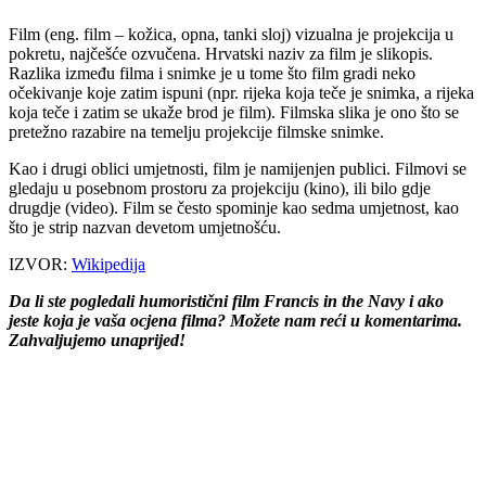
Film (eng. film – kožica, opna, tanki sloj) vizualna je projekcija u
pokretu, najčešće ozvučena. Hrvatski naziv za film je slikopis.
Razlika između filma i snimke je u tome što film gradi neko
očekivanje koje zatim ispuni (npr. rijeka koja teče je snimka, a rijeka
koja teče i zatim se ukaže brod je film). Filmska slika je ono što se
pretežno razabire na temelju projekcije filmske snimke.
Kao i drugi oblici umjetnosti, film je namijenjen publici. Filmovi se
gledaju u posebnom prostoru za projekciju (kino), ili bilo gdje
drugdje (video). Film se često spominje kao sedma umjetnost, kao
što je strip nazvan devetom umjetnošću.
IZVOR:
Wikipedija
Da li ste pogledali humoristični film Francis in the Navy i ako
jeste koja je vaša ocjena filma? Možete nam reći u komentarima.
Zahvaljujemo unaprijed!