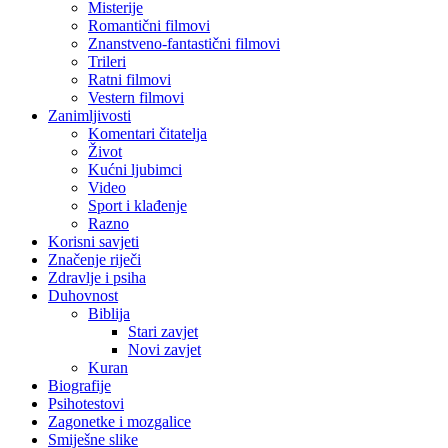
Misterije
Romantični filmovi
Znanstveno-fantastični filmovi
Trileri
Ratni filmovi
Vestern filmovi
Zanimljivosti
Komentari čitatelja
Život
Kućni ljubimci
Video
Sport i klađenje
Razno
Korisni savjeti
Značenje riječi
Zdravlje i psiha
Duhovnost
Biblija
Stari zavjet
Novi zavjet
Kuran
Biografije
Psihotestovi
Zagonetke i mozgalice
Smiješne slike