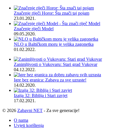
Značenje riječi Horor: Šta znači taj pojam
23.01.2021.
Značenje riječi Model
09.05.2020.
NLO u Baltičkom moru je velika zagonetka
01.02.2022.
Zanimljivosti o Vukovaru: Stari grad Vukovar
04.12.2022.
Igre bez granica: Zabava za sve uzraste!
14.02.2020.
Izaija 32: Biblija i Stari zavjet
17.02.2021.
© 2026
Zabavni NET
- Za sve generacije!
O nama
Uvjeti korištenja