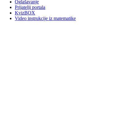
Oglašavanje
Prijatelji portala
KvizBOX
Video instrukcije iz matematike