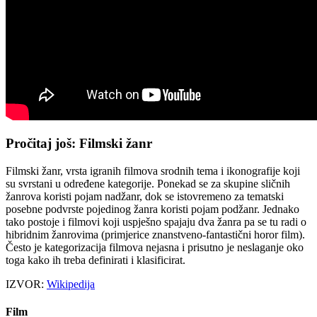
Pročitaj još: Filmski žanr
Filmski žanr, vrsta igranih filmova srodnih tema i ikonografije koji
su svrstani u određene kategorije. Ponekad se za skupine sličnih
žanrova koristi pojam nadžanr, dok se istovremeno za tematski
posebne podvrste pojedinog žanra koristi pojam podžanr. Jednako
tako postoje i filmovi koji uspješno spajaju dva žanra pa se tu radi o
hibridnim žanrovima (primjerice znanstveno-fantastični horor film).
Često je kategorizacija filmova nejasna i prisutno je neslaganje oko
toga kako ih treba definirati i klasificirat.
IZVOR:
Wikipedija
Film