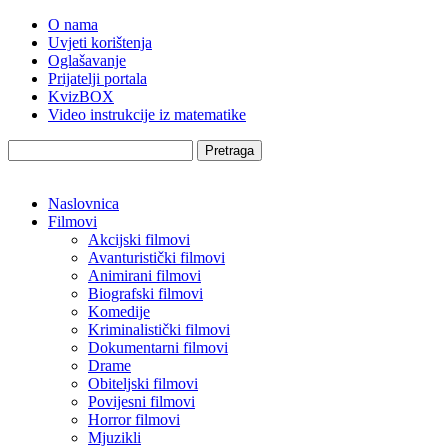
O nama
Uvjeti korištenja
Oglašavanje
Prijatelji portala
KvizBOX
Video instrukcije iz matematike
Pretraga
Naslovnica
Filmovi
Akcijski filmovi
Avanturistički filmovi
Animirani filmovi
Biografski filmovi
Komedije
Kriminalistički filmovi
Dokumentarni filmovi
Drame
Obiteljski filmovi
Povijesni filmovi
Horror filmovi
Mjuzikli