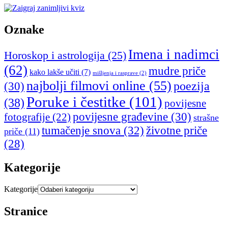
Oznake
Imena i nadimci
Horoskop i astrologija
(25)
(62)
mudre priče
kako lakše učiti
(7)
mišljenja i rasprave
(2)
najbolji filmovi online
(55)
poezija
(30)
Poruke i čestitke
(101)
(38)
povijesne
povijesne građevine
(30)
fotografije
(22)
strašne
tumačenje snova
(32)
životne priče
priče
(11)
(28)
Kategorije
Kategorije
Stranice