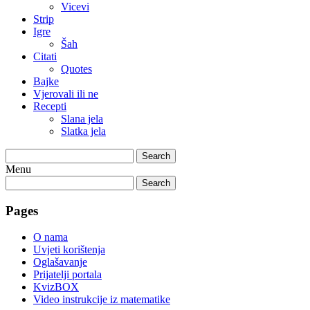
Vicevi
Strip
Igre
Šah
Citati
Quotes
Bajke
Vjerovali ili ne
Recepti
Slana jela
Slatka jela
Search
Menu
Search
Pages
O nama
Uvjeti korištenja
Oglašavanje
Prijatelji portala
KvizBOX
Video instrukcije iz matematike