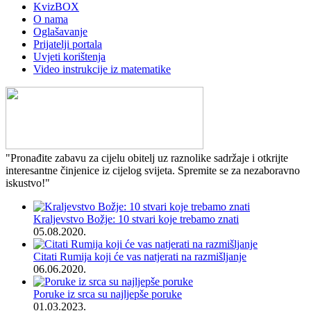
KvizBOX
O nama
Oglašavanje
Prijatelji portala
Uvjeti korištenja
Video instrukcije iz matematike
"Pronađite zabavu za cijelu obitelj uz raznolike sadržaje i otkrijte
interesantne činjenice iz cijelog svijeta. Spremite se za nezaboravno
iskustvo!"
Kraljevstvo Božje: 10 stvari koje trebamo znati
05.08.2020.
Citati Rumija koji će vas natjerati na razmišljanje
06.06.2020.
Poruke iz srca su najljepše poruke
01.03.2023.