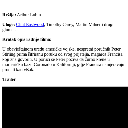
Režija:
Arthur Lubin
Uloge:
Clint Eastwood
, Timothy Carey, Martin Milner i drugi
glumci.
Kratak opis radnje filma:
U obavještajnom uredu američke vojske, nespretni poručnik Peter
Stirling prima šifriranu poruku od svog prijatelja, magarca Francisa
koji zna govoriti. U poruci se Peter poziva da žurno krene u
mornaričku bazu Coronado u Kaliforniji, gdje Francisa namjeravaju
prodati kao višak.
Trailer