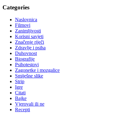
Categories
Naslovnica
Filmovi
Zanimljivosti
Korisni savjeti
Značenje riječi
Zdravlje i psiha
Duhovnost
Biografije
Psihotestovi
Zagonetke i mozgalice
Smiješne slike
Strip
Igre
Citati
Bajke
Vjerovali ili ne
Recepti