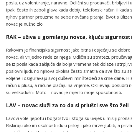
posla, uz volontiranje, naravno. Odlični su prodavači, brbljavi i u
Ipak, često ih zaboli glava kada dobiju telefonski račun ili kada
njihov partner preuzme na sebe novčana pitanja, život s Bliza
novac je nužno zlo.
RAK – uživa u gomilanju novca, ključu sigurnosti
Rakovim je financijska sigurnost jako bitna i osjećaju se dobr
novac, ali vrijedno rade za njega. Odlični su stratezi, proučava
se iz posla kada zaključe da bolja vremena tek dolaze i strpljivo
poslovni ljudi, no njihova okolina često smatra da sve što su st
voljene i osiguravaju svoj duševni mir štedeći za crne dane. Hla
račun u plusu, a račune plaćaju na vrijeme. Oklijevaju posuditi no
su velikodušni. Moto – novac je mjerilo moje sposobnosti.
LAV – novac služi za to da si priušti sve što želi
Lavovi vole ljepotu i bogatstvo i stoga su uvijek u misiji pron
Riskiraju ako im okolnosti idu u prilog i jako mrze gubiti, a privl