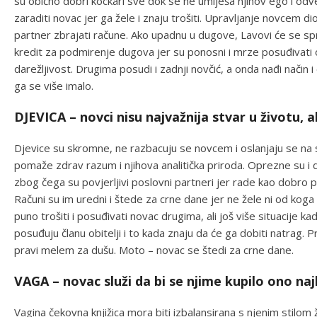
su obično dobri kockari sve dok se ne umiješa njihov ego i odv
zaraditi novac jer ga žele i znaju trošiti. Upravljanje novcem d
partner zbrajati račune. Ako upadnu u dugove, Lavovi će se spre
kredit za podmirenje dugova jer su ponosni i mrze posuđivati od
darežljivost. Drugima posudi i zadnji novčić, a onda nađi način i
ga se više imalo.
DJEVICA – novci nisu najvažnija stvar u životu, 
Djevice su skromne, ne razbacuju se novcem i oslanjaju se na
pomaže zdrav razum i njihova analitička priroda. Oprezne su i d
zbog čega su povjerljivi poslovni partneri jer rade kao dobro 
Računi su im uredni i štede za crne dane jer ne žele ni od koga
puno trošiti i posuđivati novac drugima, ali još više situacije k
posuđuju članu obitelji i to kada znaju da će ga dobiti natrag. 
pravi melem za dušu. Moto – novac se štedi za crne dane.
VAGA – novac služi da bi se njime kupilo ono naj
Vagina čekovna knjižica mora biti izbalansirana s njenim stilom ž