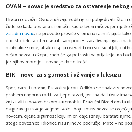
OVAN – novac je sredstvo za ostvarenje nekog c
Hrabri i odvažni Ovnovi uživaju voditi igru i pobjeđivati, što ih 
čude se kada postanu siromašni kao crkveni miševi, jer rijetko
zaraditi novac
, ne provode previše vremena razmišljajući kako
ono što žele, a interesira ih sam proces zarađivanja, igra i nad
minimalne sume, ali ako uspiju ostvariti ono što su htjeli, čini i
nešto novca u džepu, rado će ga potrošiti na prijatelje, no bu
jer njihov moto je – novac je da se troši!
BIK – novci za sigurnost i uživanje u luksuzu
Spor, čvrst i uporan, Bik voli stjecati. Odlično se snalazi s novce
problem naporno raditi za lijepe stvari, jer zna da luksuz ima 
knjizi, ali i u novom brzom automobilu. Praktični Bikovi dosta ula
osiguravaju i svoje voljene, vole i boju i miris novca te osjeća
novcem, cijene sigurnost koju im on daje i znaju baratati njime
stoga obveznice i dionice nisu njihovo područje. Moto – ne pos