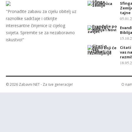
Sfinga
Zemlj
"Pronađite zabavu za cijelu obitelj uz
tajne
raznolike sadržaje i otkrijte
05.01.
interesantne činjenice iz cijelog
Evanđe
svijeta. Spremite se za nezaboravno
Biblij
15.10.
iskustvo!"
Citati
vas na
razmiš
18.05.
© 2026
Zabavni NET
- Za sve generacije!
O na