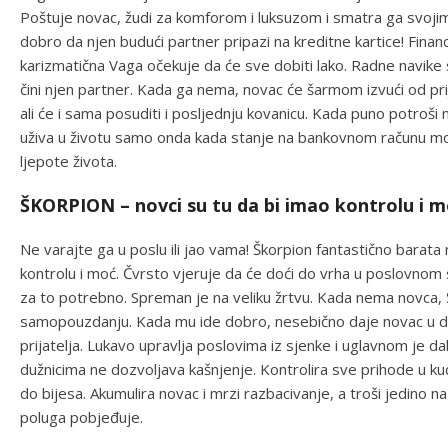
Poštuje novac, žudi za komforom i luksuzom i smatra ga svojim 
dobro da njen budući partner pripazi na kreditne kartice! Financ
karizmatična Vaga očekuje da će sve dobiti lako. Radne navike su
čini njen partner. Kada ga nema, novac će šarmom izvući od prij
ali će i sama posuditi i posljednju kovanicu. Kada puno potroši n
uživa u životu samo onda kada stanje na bankovnom računu mo
ljepote života.
ŠKORPION – novci su tu da bi imao kontrolu i 
Ne varajte ga u poslu ili jao vama! Škorpion fantastično barat
kontrolu i moć. Čvrsto vjeruje da će doći do vrha u poslovnom s
za to potrebno. Spreman je na veliku žrtvu. Kada nema novca,
samopouzdanju. Kada mu ide dobro, nesebično daje novac u do
prijatelja. Lukavo upravlja poslovima iz sjenke i uglavnom je 
dužnicima ne dozvoljava kašnjenje. Kontrolira sve prihode u k
do bijesa. Akumulira novac i mrzi razbacivanje, a troši jedino n
poluga pobjeđuje.