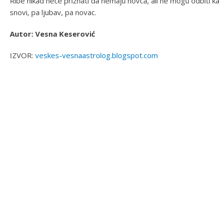
Ribe nikad neće priznati da nemaju novca, ali ne mogu odbiti 
snovi, pa ljubav, pa novac.
Autor: Vesna Keserović
IZVOR:
veskes-vesnaastrolog.blogspot.com