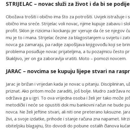
STRIJELAC – novac služi za život i da bi se podij
Obožava trošiti i obično ima što za potrošiti. Uvijek istražuje i 
obično ima sreće. Strijelac voli novac, njime kupuje zabavu i s
profit. Sklon je rizicima i kockanju jer vjeruje da će se njegov ću
mu je to i mana. Strijelac čezne za blagostanjem u svijetu i zato
novca ga zamaraju, pa radije zapošljava knjigovođu koji se bri
problema posuđuje novac prijateljima, a tu pozajmicu često pret
škakljivo, jer on ga zaboravlja vratiti. Moto – pomozi novcem.
JARAC – novcima se kupuju lijepe stvari na ras
Jarac je brižan i vrijedan kada je novac u pitanju. Discipliniran, 
priznat. Ako pritom može zaraditi, još bolje. Mudro zadržava n
održava ga u igri. To ova vrijedna osoba i želi jer tako može još
metodički i neće se opustiti dok mu bankovni račun ne bude pu
novca. Ne želi jeftine stvari, ali niti one preterano luksuzne. 
živi, a svoje izdatke, prihode i stanje računa zna napamet. Mrzi 
obiteljsku blagajnu, što dovodi do pobune ostalih članova ku