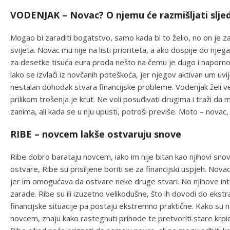
VODENJAK – Novac? O njemu će razmišljati slje
Mogao bi zaraditi bogatstvo, samo kada bi to želio, no on je 
svijeta. Novac mu nije na listi prioriteta, a ako dospije do nj
za desetke tisuća eura proda nešto na čemu je dugo i naporno r
lako se izvlači iz novčanih poteškoća, jer njegov aktivan um uvi
nestalan dohodak stvara financijske probleme. Vodenjak želi v
prilikom trošenja je krut. Ne voli posuđivati drugima i traži da
zanima, ali kada se u nju upusti, potroši previše. Moto – novac
RIBE – novcem lakše ostvaruju snove
Ribe dobro barataju novcem, iako im nije bitan kao njihovi snov
ostvare, Ribe su prisiljene boriti se za financijski uspjeh. Nova
jer im omogućava da ostvare neke druge stvari. No njihove in
zarade. Ribe su ili izuzetno velikodušne, što ih dovodi do ekstr
financijske situacije pa postaju ekstremno praktične. Kako su n
novcem, znaju kako rastegnuti prihode te pretvoriti stare krpi