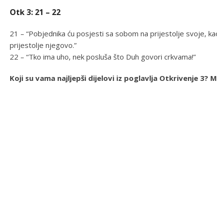
Otk 3: 21 – 22
21 – “Pobjednika ću posjesti sa sobom na prijestolje svoje, kao
prijestolje njegovo.”
22 – “Tko ima uho, nek posluša što Duh govori crkvama!”
Koji su vama najljepši dijelovi iz poglavlja Otkrivenje 3