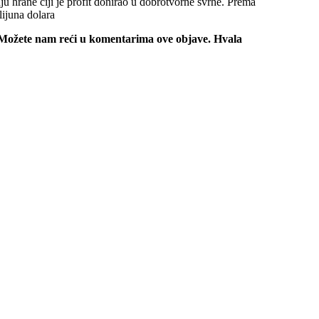
hrane čiji je profit donirao u dobrotvorne svrhe. Prema
ijuna dolara
 Možete nam reći u komentarima ove objave. Hvala