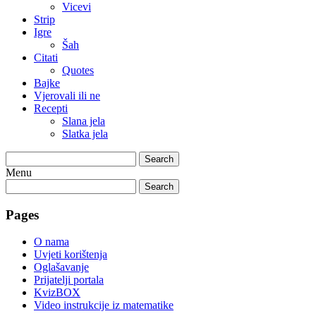
Vicevi
Strip
Igre
Šah
Citati
Quotes
Bajke
Vjerovali ili ne
Recepti
Slana jela
Slatka jela
Search
Menu
Search
Pages
O nama
Uvjeti korištenja
Oglašavanje
Prijatelji portala
KvizBOX
Video instrukcije iz matematike