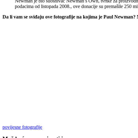
Newman je bio suosnivač Newman’s Own, tvrtke za proizvodnju 
podacima od listopada 2008., ove donacije su premašile 250 mil
Da li vam se sviđaju ove fotografije na kojima je Paul Newman?
povijesne fotografije