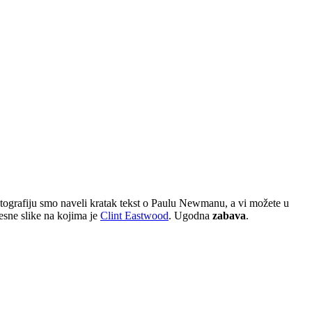
u fotografiju smo naveli kratak tekst o Paulu Newmanu, a vi možete u
esne slike na kojima je
Clint Eastwood
. Ugodna
zabava
.