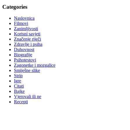
Categories
Naslovnica
Filmovi
Zanimljivosti
Korisni savjeti
Značenje riječi
Zdravlje i psiha
Duhovnost
Biografije
Psihotestovi
Zagonetke i mozgalice
Smiješne slike
Strip
Igre
Citati
Bajke
Vjerovali ili ne
Recepti