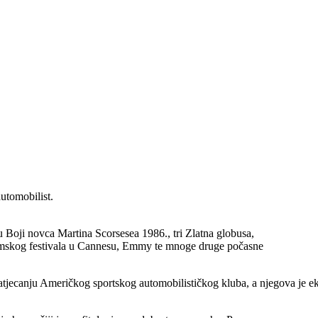
automobilist.
u Boji novca Martina Scorsesea 1986., tri Zlatna globusa,
mskog festivala u Cannesu, Emmy te mnoge druge počasne
tjecanju Američkog sportskog automobilističkog kluba, a njegova je ek