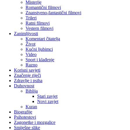
Misterije
Romantični filmovi
Znanstveno-fantastični filmovi
Trileri
Ratni filmovi
Vestern filmovi
Zanimljivosti
Komentari čitatelja
Život
Kućni ljubimci
Video
Sport i klađenje
Razno
Korisni savjeti
Značenje riječi
Zdravlje i psiha
Duhovnost
Biblija
Stari zavjet
Novi zavjet
Kuran
Biografije
Psihotestovi
Zagonetke i mozgalice
Smiješne slike