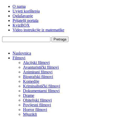
O nama
Uvjeti korištenja
Oglašavanje
Prijatelji portala
KvizBOX
Video instrukcije iz matematike
Pretraga
Naslovnica
Filmovi
Akcijski filmovi
Avanturistički filmovi
Animirani filmovi
Biografski filmovi
Komedije
Kriminalistički filmovi
Dokumentarni filmovi
Drame
Obiteljski filmovi
Povijesni filmovi
Horror filmovi
Mjuzikli