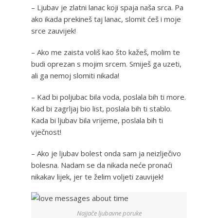
– Ljubav je zlatni lanac koji spaja naša srca. Pa
ako ikada prekineš taj lanac, slomit ćeš i moje
srce zauvijek!
– Ako me zaista voliš kao što kažeš, molim te
budi oprezan s mojim srcem. Smiješ ga uzeti,
ali ga nemoj slomiti nikada!
– Kad bi poljubac bila voda, poslala bih ti more.
Kad bi zagrljaj bio list, poslala bih ti stablo.
Kada bi ljubav bila vrijeme, poslala bih ti
vječnost!
– Ako je ljubav bolest onda sam ja neizlječivo
bolesna. Nadam se da nikada neće pronaći
nikakav lijek, jer te želim voljeti zauvijek!
Najjače ljubavne poruke