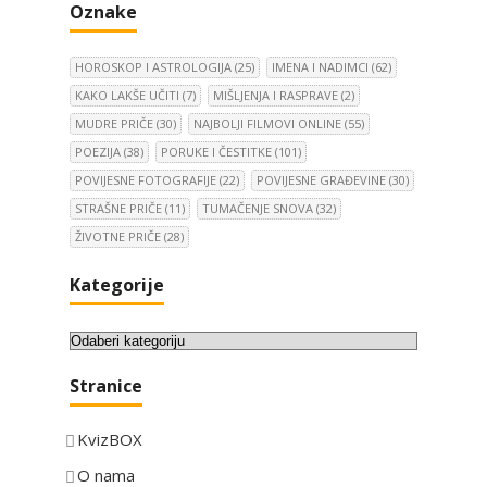
Oznake
HOROSKOP I ASTROLOGIJA
(25)
IMENA I NADIMCI
(62)
KAKO LAKŠE UČITI
(7)
MIŠLJENJA I RASPRAVE
(2)
MUDRE PRIČE
(30)
NAJBOLJI FILMOVI ONLINE
(55)
POEZIJA
(38)
PORUKE I ČESTITKE
(101)
POVIJESNE FOTOGRAFIJE
(22)
POVIJESNE GRAĐEVINE
(30)
STRAŠNE PRIČE
(11)
TUMAČENJE SNOVA
(32)
ŽIVOTNE PRIČE
(28)
Kategorije
K
a
Stranice
t
e
KvizBOX
g
o
O nama