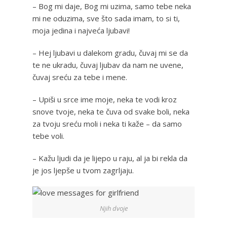
– Bog mi daje, Bog mi uzima, samo tebe neka
mi ne oduzima, sve što sada imam, to si ti,
moja jedina i najveća ljubavi!
– Hej ljubavi u dalekom gradu, čuvaj mi se da
te ne ukradu, čuvaj ljubav da nam ne uvene,
čuvaj sreću za tebe i mene.
– Upiši u srce ime moje, neka te vodi kroz
snove tvoje, neka te čuva od svake boli, neka
za tvoju sreću moli i neka ti kaže – da samo
tebe voli.
– Kažu ljudi da je lijepo u raju, al ja bi rekla da
je jos ljepše u tvom zagrljaju.
Njih dvoje