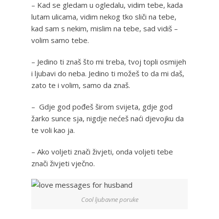
– Kad se gledam u ogledalu, vidim tebe, kada
lutam ulicama, vidim nekog tko sliči na tebe,
kad sam s nekim, mislim na tebe, sad vidiš –
volim samo tebe.
– Jedino ti znaš što mi treba, tvoj topli osmijeh
i ljubavi do neba. Jedino ti možeš to da mi daš,
zato te i volim, samo da znaš.
– Gdje god pođeš širom svijeta, gdje god
žarko sunce sja, nigdje nećeš naći djevojku da
te voli kao ja.
– Ako voljeti znači živjeti, onda voljeti tebe
znači živjeti vječno.
Cool ljubavne poruke