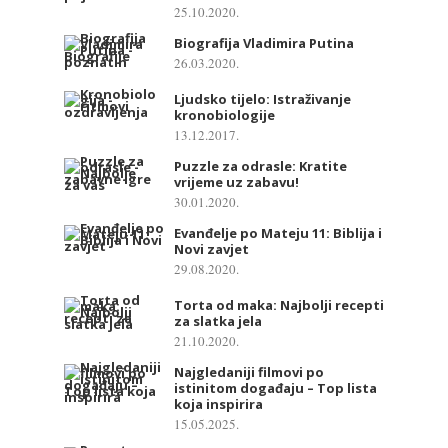
25.10.2020.
Biografija Vladimira Putina
26.03.2020.
Ljudsko tijelo: Istraživanje
kronobiologije
13.12.2017.
Puzzle za odrasle: Kratite
vrijeme uz zabavu!
30.01.2020.
Evanđelje po Mateju 11: Biblija i
Novi zavjet
29.08.2020.
Torta od maka: Najbolji recepti
za slatka jela
21.10.2020.
Najgledaniji filmovi po
istinitom događaju – Top lista
koja inspirira
15.05.2025.