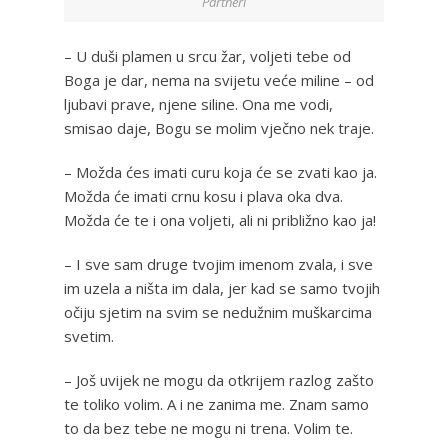
Partneri
– U duši plamen u srcu žar, voljeti tebe od
Boga je dar, nema na svijetu veće miline – od
ljubavi prave, njene siline. Ona me vodi,
smisao daje, Bogu se molim vječno nek traje.
– Možda ćes imati curu koja će se zvati kao ja.
Možda će imati crnu kosu i plava oka dva.
Možda će te i ona voljeti, ali ni približno kao ja!
– I sve sam druge tvojim imenom zvala, i sve
im uzela a ništa im dala, jer kad se samo tvojih
očiju sjetim na svim se nedužnim muškarcima
svetim.
– Još uvijek ne mogu da otkrijem razlog zašto
te toliko volim. A i ne zanima me. Znam samo
to da bez tebe ne mogu ni trena. Volim te.