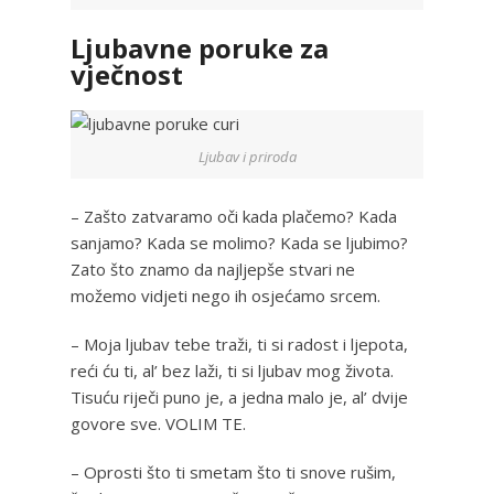
Ljubavne poruke za
vječnost
Ljubav i priroda
– Zašto zatvaramo oči kada plačemo? Kada
sanjamo? Kada se molimo? Kada se ljubimo?
Zato što znamo da najljepše stvari ne
možemo vidjeti nego ih osjećamo srcem.
– Moja ljubav tebe traži, ti si radost i ljepota,
reći ću ti, al’ bez laži, ti si ljubav mog života.
Tisuću riječi puno je, a jedna malo je, al’ dvije
govore sve. VOLIM TE.
– Oprosti što ti smetam što ti snove rušim,