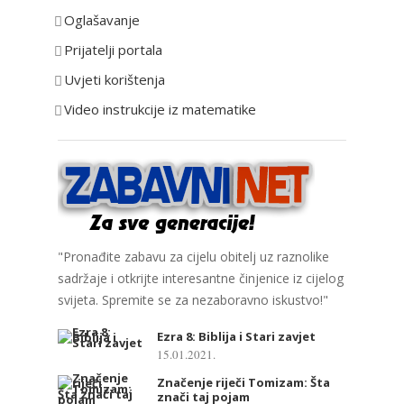
r
Oglašavanje
i
Prijatelji portala
j
e
Uvjeti korištenja
Video instrukcije iz matematike
"Pronađite zabavu za cijelu obitelj uz raznolike
sadržaje i otkrijte interesantne činjenice iz cijelog
svijeta. Spremite se za nezaboravno iskustvo!"
Ezra 8: Biblija i Stari zavjet
15.01.2021.
Značenje riječi Tomizam: Šta
znači taj pojam