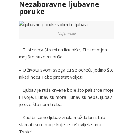
Nezaboravne ljubavne
poruke
Naj poruke
– Ti si sreća što mi na licu piše, Ti si osmjeh
moj što suze mi briše.
– U životu svom svega ću se odreći, jedino što
nikad neću Tebe prestat voljeti…
– Ljubav je ruža crvene boje što pali srce moje
i Tvoje. Ljubav su mora, ljubav su neba, ljubav
je sve što nam treba.
– Kad bi samo ljubav znala možda bi i stala
slamati srce moje koje je još uvijek samo
Tvoje!