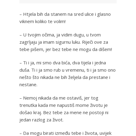
– Htjela bih da stanem na sred ulice i glasno
viknem koliko te volim!
– U tvojim očima, ja vidim dugu, u tvom
zagrljaju ja imam sigurnu luku. Riječi ove za
tebe pišem, jer bez tebe ne mogu da dišem!
– Ti i ja, mi smo dva bića, dva tijela i jedna
duša. Ti i ja smo rub u vremenu, ti i ja smo ono
nešto što nikada ne bih željela da prestane i
nestane.
– Nemoj nikada da me ostaviš, jer tog
trenutka kada me napustiš mome životu je
došao kraj. Bez tebe za mene ne postoji ni
jedan razlog za život.
– Da mogu birati između tebe i života, uvijek