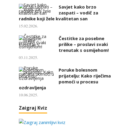
Savjet kako brzo
zaspati – vodič za
radnike koji žele kvalitetan san
15.02.2026.
Čestitke za posebne
prilike – proslavi svaki
trenutak s osmijehom!
03.11.2025.
Poruke bolesnom
prijatelju: Kako riječima
pomoći u procesu
ozdravljenja
10.06.2025.
Zaigraj Kviz