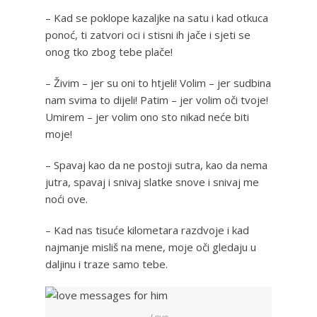
– Kad se poklope kazaljke na satu i kad otkuca
ponoć, ti zatvori oci i stisni ih jače i sjeti se
onog tko zbog tebe plače!
– Živim – jer su oni to htjeli! Volim – jer sudbina
nam svima to dijeli! Patim – jer volim oči tvoje!
Umirem – jer volim ono sto nikad neće biti
moje!
– Spavaj kao da ne postoji sutra, kao da nema
jutra, spavaj i snivaj slatke snove i snivaj me
noći ove.
– Kad nas tisuće kilometara razdvoje i kad
najmanje misliš na mene, moje oči gledaju u
daljinu i traze samo tebe.
Love