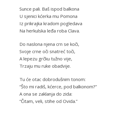
Sunce pali. Baš ispod balkona
U sjenici kćerka mu Pomona
Iz prikrajka kradom pogledava
Na herkulska leđa roba Clava.
Do naslona njena crn se koči,
Svoje crne oči snatreć toči,
A lepezu grčku tužno vije,
Trzaju mu ruke obadvije.
Tu će otac dobrodušnim tonom:
“Što mi radiš, kćerce, pod balkonom?”
A ona se zaklanja do zida:
“Čitam, veli, stihe od Ovida.”