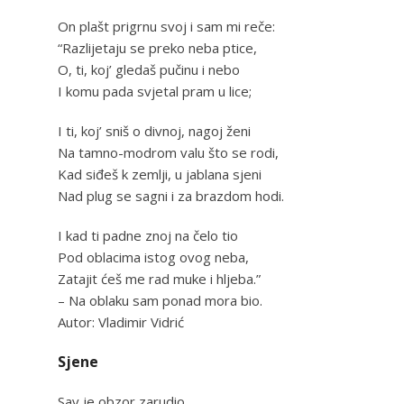
On plašt prigrnu svoj i sam mi reče:
“Razlijetaju se preko neba ptice,
O, ti, koj’ gledaš pučinu i nebo
I komu pada svjetal pram u lice;
I ti, koj’ sniš o divnoj, nagoj ženi
Na tamno-modrom valu što se rodi,
Kad siđeš k zemlji, u jablana sjeni
Nad plug se sagni i za brazdom hodi.
I kad ti padne znoj na čelo tio
Pod oblacima istog ovog neba,
Zatajit ćeš me rad muke i hljeba.”
– Na oblaku sam ponad mora bio.
Autor: Vladimir Vidrić
Sjene
Sav je obzor zarudio.