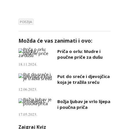
POEZIJA
Možda će vas zanimati i ovo:
Priča o orlu: Mudre i
poučne priče za dušu
18.11.2024.
Put do sreće i djevojčica
koja je tražila sreću
12.06.2023.
Božja ljubav je vrlo lijepa
i poučna priča
17.05.2023.
Zaigraj Kviz