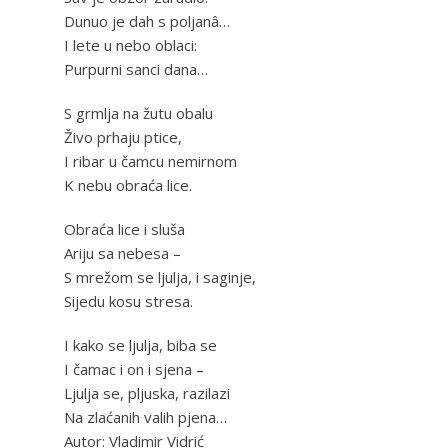
Dunuo je dah s poljanâ…
I lete u nebo oblaci:
Purpurni sanci dana…
S grmlja na žutu obalu
Živo prhaju ptice,
I ribar u čamcu nemirnom
K nebu obraća lice.
Obraća lice i sluša
Ariju sa nebesa –
S mrežom se ljulja, i saginje,
Sijedu kosu stresa.
I kako se ljulja, biba se
I čamac i on i sjena –
Ljulja se, pljuska, razilazi
Na zlaćanih valih pjena…
Autor: Vladimir Vidrić