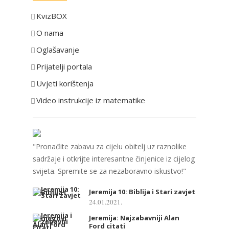
e
KvizBOX
g
o
O nama
r
Oglašavanje
i
Prijatelji portala
j
e
Uvjeti korištenja
Video instrukcije iz matematike
"Pronađite zabavu za cijelu obitelj uz raznolike
sadržaje i otkrijte interesantne činjenice iz cijelog
svijeta. Spremite se za nezaboravno iskustvo!"
Jeremija 10: Biblija i Stari zavjet
24.01.2021.
Jeremija: Najzabavniji Alan
Ford citati