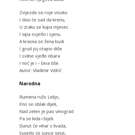
Zvijezde se roje visoko
I dasi će sad da krenu,
U zraku se kupa mjesec
I sipa svjetlo i sjenu.
A krasna se žena budi
I grud joj otajno diše
I svilne vjeđe obara
I noć je i – biva tiše.
Autor: Vladimir Vidrić
Narodna
Rumena ružo Lelijo,
Eno se oblak dijeli,
Nad zelen je pao vinograd
Pa se kida i bijeli.
Dunut će vihar s livada,
Svijetlo će sunce sinut,