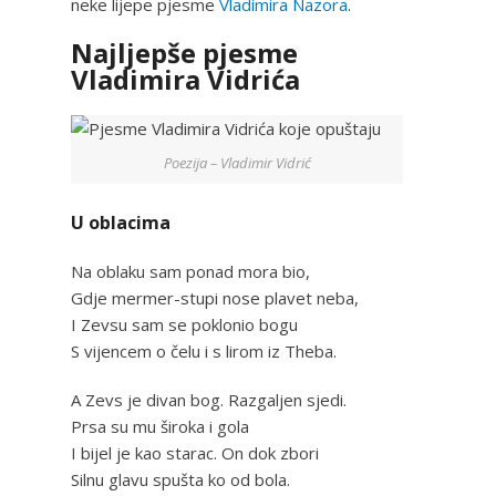
neke lijepe pjesme
Vladimira Nazora
.
Najljepše pjesme
Vladimira Vidrića
Poezija – Vladimir Vidrić
U oblacima
Na oblaku sam ponad mora bio,
Gdje mermer-stupi nose plavet neba,
I Zevsu sam se poklonio bogu
S vijencem o čelu i s lirom iz Theba.
A Zevs je divan bog. Razgaljen sjedi.
Prsa su mu široka i gola
I bijel je kao starac. On dok zbori
Silnu glavu spušta ko od bola.