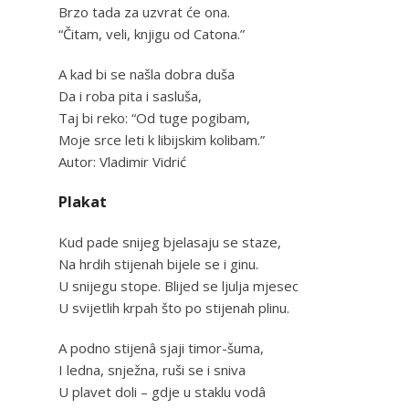
Brzo tada za uzvrat će ona.
“Čitam, veli, knjigu od Catona.”
A kad bi se našla dobra duša
Da i roba pita i sasluša,
Taj bi reko: “Od tuge pogibam,
Moje srce leti k libijskim kolibam.”
Autor: Vladimir Vidrić
Plakat
Kud pade snijeg bjelasaju se staze,
Na hrdih stijenah bijele se i ginu.
U snijegu stope. Blijed se ljulja mjesec
U svijetlih krpah što po stijenah plinu.
A podno stijenâ sjaji timor-šuma,
I ledna, snježna, ruši se i sniva
U plavet doli – gdje u staklu vodâ