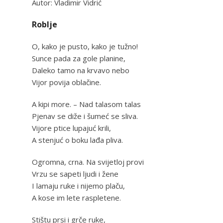
Autor: Vladimir Vidrić
Roblje
O, kako je pusto, kako je tužno!
Sunce pada za gole planine,
Daleko tamo na krvavo nebo
Vijor povija oblačine.
A kipi more. – Nad talasom talas
Pjenav se diže i šumeć se sliva.
Vijore ptice lupajuć krili,
A stenjuć o boku lađa pliva.
Ogromna, crna. Na svijetloj provi
Vrzu se sapeti ljudi i žene
I lamaju ruke i nijemo plaču,
A kose im lete raspletene.
Stištu prsi i grče ruke,