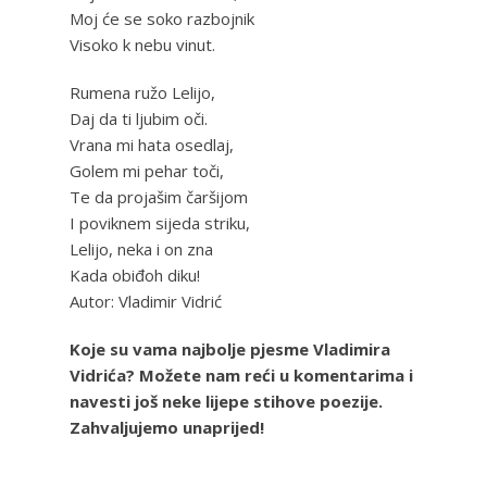
Moj će se soko razbojnik
Visoko k nebu vinut.
Rumena ružo Lelijo,
Daj da ti ljubim oči.
Vrana mi hata osedlaj,
Golem mi pehar toči,
Te da projašim čaršijom
I poviknem sijeda striku,
Lelijo, neka i on zna
Kada obiđoh diku!
Autor: Vladimir Vidrić
Koje su vama najbolje pjesme Vladimira
Vidrića? Možete nam reći u komentarima i
navesti još neke lijepe stihove poezije.
Zahvaljujemo unaprijed!