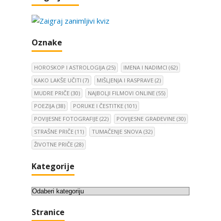
Oznake
HOROSKOP I ASTROLOGIJA
(25)
IMENA I NADIMCI
(62)
KAKO LAKŠE UČITI
(7)
MIŠLJENJA I RASPRAVE
(2)
MUDRE PRIČE
(30)
NAJBOLJI FILMOVI ONLINE
(55)
POEZIJA
(38)
PORUKE I ČESTITKE
(101)
POVIJESNE FOTOGRAFIJE
(22)
POVIJESNE GRAĐEVINE
(30)
STRAŠNE PRIČE
(11)
TUMAČENJE SNOVA
(32)
ŽIVOTNE PRIČE
(28)
Kategorije
K
a
Stranice
t