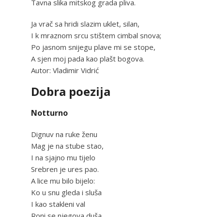
Tavna slika mitskog grada pliva.
Ja vrač sa hridi slazim uklet, silan,
I k mraznom srcu stištem cimbal snova;
Po jasnom snijegu plave mi se stope,
A sjen moj pada kao plašt bogova.
Autor: Vladimir Vidrić
Dobra poezija
Notturno
Dignuv na ruke ženu
Mag je na stube stao,
I na sjajno mu tijelo
Srebren je ures pao.
A lice mu bilo bijelo:
Ko u snu gleda i sluša
I kao stakleni val
Roni se njegova duša.