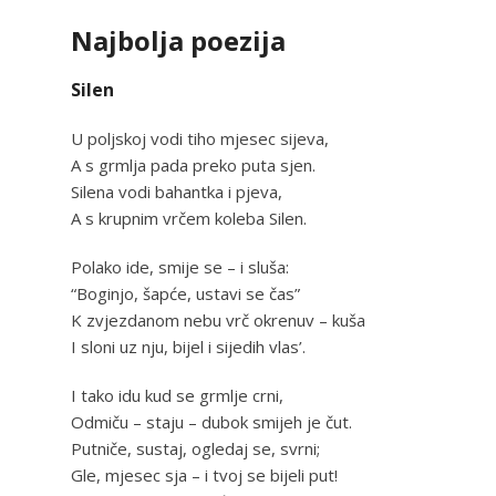
Najbolja poezija
Silen
U poljskoj vodi tiho mjesec sijeva,
A s grmlja pada preko puta sjen.
Silena vodi bahantka i pjeva,
A s krupnim vrčem koleba Silen.
Polako ide, smije se – i sluša:
“Boginjo, šapće, ustavi se čas”
K zvjezdanom nebu vrč okrenuv – kuša
I sloni uz nju, bijel i sijedih vlas’.
I tako idu kud se grmlje crni,
Odmiču – staju – dubok smijeh je čut.
Putniče, sustaj, ogledaj se, svrni;
Gle, mjesec sja – i tvoj se bijeli put!