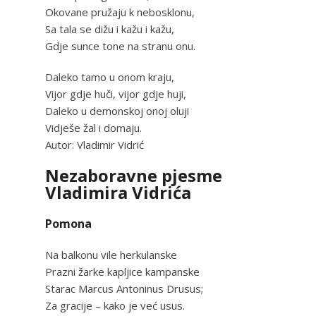
Okovane pružaju k nebosklonu,
Sa tala se dižu i kažu i kažu,
Gdje sunce tone na stranu onu.
Daleko tamo u onom kraju,
Vijor gdje huči, vijor gdje huji,
Daleko u demonskoj onoj oluji
Vidješe žal i domaju.
Autor: Vladimir Vidrić
Nezaboravne pjesme
Vladimira Vidrića
Pomona
Na balkonu vile herkulanske
Prazni žarke kapljice kampanske
Starac Marcus Antoninus Drusus;
Za gracije – kako je već usus.