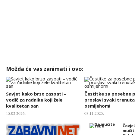
Možda će vas zanimati i ovo:
Savjet kako brzo zaspati –
Čestitke za posebne pr
vodič za radnike koji žele
proslavi svaki trenuta
kvalitetan san
osmijehom!
15.02.2026.
03.11.2025.
Čovjek
mučiti