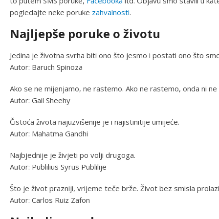
to putem SMS poruke,
Facebooka
itd. Objavu smo stavili u kate
pogledajte neke poruke
zahvalnosti
.
Najljepše poruke o životu
Jedina je životna svrha biti ono što jesmo i postati ono što sm
Autor: Baruch Spinoza
Ako se ne mijenjamo, ne rastemo. Ako ne rastemo, onda ni ne 
Autor: Gail Sheehy
Čistoća života najuzvišenije je i najistinitije umijeće.
Autor: Mahatma Gandhi
Najbjednije je živjeti po volji drugoga.
Autor: Publilius Syrus Publilije
Što je život prazniji, vrijeme teče brže. Život bez smisla prolazi
Autor: Carlos Ruiz Zafon