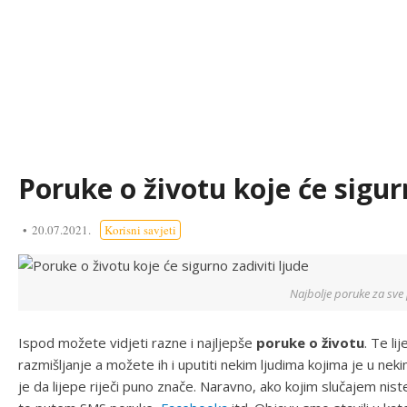
Poruke o životu koje će sigur
20.07.2021.
Korisni savjeti
Najbolje poruke za sve 
Ispod možete vidjeti razne i najljepše
poruke o životu
. Te li
razmišljanje a možete ih i uputiti nekim ljudima kojima je u ne
je da lijepe riječi puno znače. Naravno, ako kojim slučajem nis