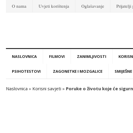
O nama
Uvjeti korištenja
Oglašavanje
Prijatelji
NASLOVNICA
FILMOVI
ZANIMLJIVOSTI
KORISNI
PSIHOTESTOVI
ZAGONETKE I MOZGALICE
SMIJEŠNE 
Naslovnica
»
Korisni savjeti
»
Poruke o životu koje će sigurn