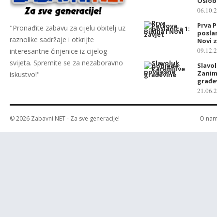
Oslob
06.10.
Prva 
"Pronađite zabavu za cijelu obitelj uz
poslan
raznolike sadržaje i otkrijte
Novi z
09.12.
interesantne činjenice iz cijelog
svijeta. Spremite se za nezaboravno
Slavo
Zanim
iskustvo!"
građe
21.06.
© 2026
Zabavni NET
- Za sve generacije!
O na