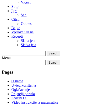
Vicevi
Strip
Igre
Šah
Citati
Quotes
Bajke
Vjerovali ili ne
Recepti
Slana jela
Slatka jela
Search
Menu
Search
Pages
O nama
Uvjeti korištenja
Oglašavanje
Prijatelji portala
KvizBOX
Video instrukcije iz matematike