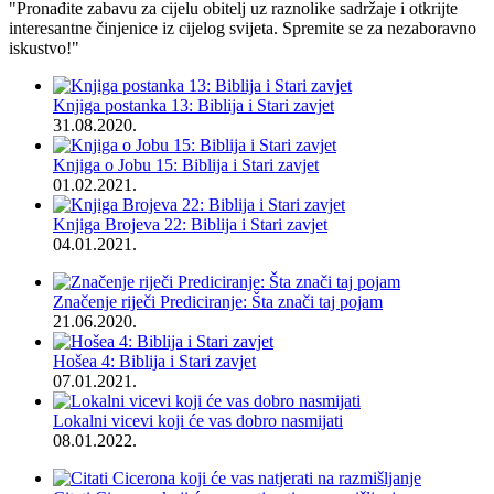
"Pronađite zabavu za cijelu obitelj uz raznolike sadržaje i otkrijte
interesantne činjenice iz cijelog svijeta. Spremite se za nezaboravno
iskustvo!"
Knjiga postanka 13: Biblija i Stari zavjet
31.08.2020.
Knjiga o Jobu 15: Biblija i Stari zavjet
01.02.2021.
Knjiga Brojeva 22: Biblija i Stari zavjet
04.01.2021.
Značenje riječi Prediciranje: Šta znači taj pojam
21.06.2020.
Hošea 4: Biblija i Stari zavjet
07.01.2021.
Lokalni vicevi koji će vas dobro nasmijati
08.01.2022.