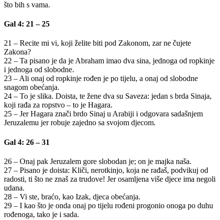
što bih s vama.
Gal 4: 21 – 25
21 – Recite mi vi, koji želite biti pod Zakonom, zar ne čujete
Zakona?
22 – Ta pisano je da je Abraham imao dva sina, jednoga od ropkinje
i jednoga od slobodne.
23 – Ali onaj od ropkinje rođen je po tijelu, a onaj od slobodne
snagom obećanja.
24 – To je slika. Doista, te žene dva su Saveza: jedan s brda Sinaja,
koji rađa za ropstvo – to je Hagara.
25 – Jer Hagara znači brdo Sinaj u Arabiji i odgovara sadašnjem
Jeruzalemu jer robuje zajedno sa svojom djecom.
Gal 4: 26 – 31
26 – Onaj pak Jeruzalem gore slobodan je; on je majka naša.
27 – Pisano je doista: Kliči, nerotkinjo, koja ne rađaš, podvikuj od
radosti, ti što ne znaš za trudove! Jer osamljena više djece ima negoli
udana.
28 – Vi ste, braćo, kao Izak, djeca obećanja.
29 – I kao što je onda onaj po tijelu rođeni progonio onoga po duhu
rođenoga, tako je i sada.