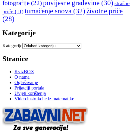
povijesne građevine
(30)
fotografije
(22)
strašne
tumačenje snova
(32)
životne priče
priče
(11)
(28)
Kategorije
Kategorije
Stranice
KvizBOX
O nama
Oglašavanje
Prijatelji portala
Uvjeti korištenja
Video instrukcije iz matematike