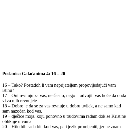
Poslanica Galaćanima 4: 16 – 20
16 – Tako? Postadoh li vam neprijateljem propovijedajući vam
istinu?
17 – Oni revnuju za vas, ne časno, nego – odvojiti vas hoće da onda
vi za njih revnujete.
18 – Dobro je da se za vas revnuje u dobru uvijek, a ne samo kad
sam nazočan kod vas,
19 – dječice moja, koju ponovno u trudovima rađam dok se Krist ne
oblikuje u vama.
20 – Htio bih sada biti kod vas, pa i jezik promijeniti, jer ne znam