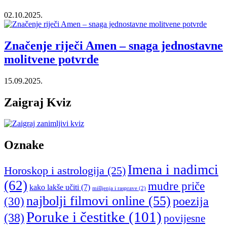
02.10.2025.
Značenje riječi Amen – snaga jednostavne
molitvene potvrde
15.09.2025.
Zaigraj Kviz
Oznake
Imena i nadimci
Horoskop i astrologija
(25)
(62)
mudre priče
kako lakše učiti
(7)
mišljenja i rasprave
(2)
najbolji filmovi online
(55)
poezija
(30)
Poruke i čestitke
(101)
(38)
povijesne