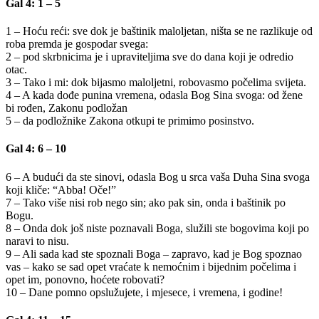
Gal 4: 1 – 5
1 – Hoću reći: sve dok je baštinik maloljetan, ništa se ne razlikuje od
roba premda je gospodar svega:
2 – pod skrbnicima je i upraviteljima sve do dana koji je odredio
otac.
3 – Tako i mi: dok bijasmo maloljetni, robovasmo počelima svijeta.
4 – A kada dođe punina vremena, odasla Bog Sina svoga: od žene
bi rođen, Zakonu podložan
5 – da podložnike Zakona otkupi te primimo posinstvo.
Gal 4: 6 – 10
6 – A budući da ste sinovi, odasla Bog u srca vaša Duha Sina svoga
koji kliče: “Abba! Oče!”
7 – Tako više nisi rob nego sin; ako pak sin, onda i baštinik po
Bogu.
8 – Onda dok još niste poznavali Boga, služili ste bogovima koji po
naravi to nisu.
9 – Ali sada kad ste spoznali Boga – zapravo, kad je Bog spoznao
vas – kako se sad opet vraćate k nemoćnim i bijednim počelima i
opet im, ponovno, hoćete robovati?
10 – Dane pomno opslužujete, i mjesece, i vremena, i godine!