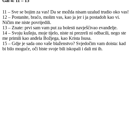
Gal 4: 11 – 15
11 – Sve se bojim za vas! Da se možda nisam uzalud trudio oko vas!
12 – Postanite, braćo, molim vas, kao ja jer i ja postadoh kao vi.
Ničim me niste povrijedili.
13 – Znate: prvi sam vam put za bolesti navješćivao evanđelje.
14 – Svoju kušnju, moje tijelo, niste ni prezreli ni odbacili, nego ste
me primili kao anđela Božjega, kao Krista Isusa.
15 – Gdje je sada ono vaše blaženstvo? Svjedočim vam doista: kad
bi bilo moguće, oči biste svoje bili iskopali i dali mi ih.