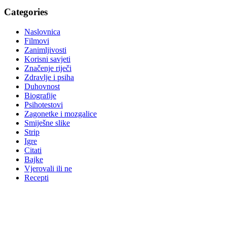
Categories
Naslovnica
Filmovi
Zanimljivosti
Korisni savjeti
Značenje riječi
Zdravlje i psiha
Duhovnost
Biografije
Psihotestovi
Zagonetke i mozgalice
Smiješne slike
Strip
Igre
Citati
Bajke
Vjerovali ili ne
Recepti