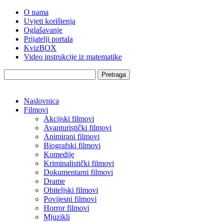
O nama
Uvjeti korištenja
Oglašavanje
Prijatelji portala
KvizBOX
Video instrukcije iz matematike
Pretraga
Naslovnica
Filmovi
Akcijski filmovi
Avanturistički filmovi
Animirani filmovi
Biografski filmovi
Komedije
Kriminalistički filmovi
Dokumentarni filmovi
Drame
Obiteljski filmovi
Povijesni filmovi
Horror filmovi
Mjuzikli