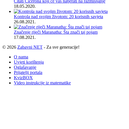
Citati Cicerona koji će vas natjerati na razmišljanje
18.05.2020.
Kontrola nad svojim životom: 20 korisnih savjeta
26.08.2021.
Značenje riječi Maranatha: Šta znači taj pojam
17.08.2021.
© 2026
Zabavni NET
- Za sve generacije!
O nama
Uvjeti korištenja
Oglašavanje
Prijatelji portala
KvizBOX
Video instrukcije iz matematike