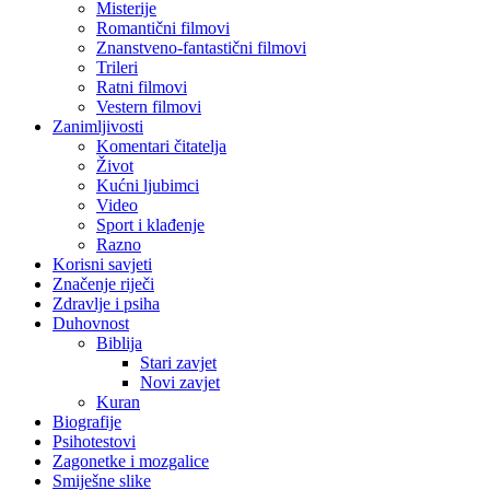
Misterije
Romantični filmovi
Znanstveno-fantastični filmovi
Trileri
Ratni filmovi
Vestern filmovi
Zanimljivosti
Komentari čitatelja
Život
Kućni ljubimci
Video
Sport i klađenje
Razno
Korisni savjeti
Značenje riječi
Zdravlje i psiha
Duhovnost
Biblija
Stari zavjet
Novi zavjet
Kuran
Biografije
Psihotestovi
Zagonetke i mozgalice
Smiješne slike