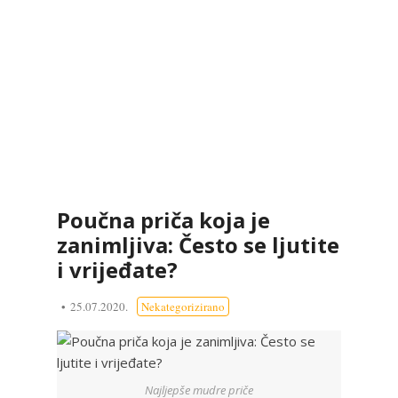
Poučna priča koja je
zanimljiva: Često se ljutite
i vrijeđate?
25.07.2020.
Nekategorizirano
Najljepše mudre priče