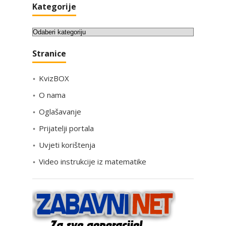
Kategorije
K
a
Stranice
t
e
KvizBOX
g
o
O nama
r
Oglašavanje
i
Prijatelji portala
j
e
Uvjeti korištenja
Video instrukcije iz matematike