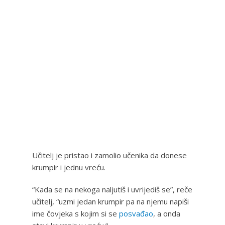
Učitelj je pristao i zamolio učenika da donese
krumpir i jednu vreću.
“Kada se na nekoga naljutiš i uvrijediš se”, reče
učitelj, “uzmi jedan krumpir pa na njemu napiši
ime čovjeka s kojim si se
posvađao
, a onda