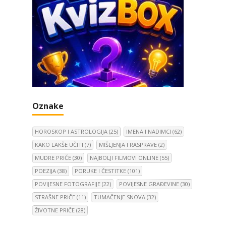
Oznake
HOROSKOP I ASTROLOGIJA
(25)
IMENA I NADIMCI
(62)
KAKO LAKŠE UČITI
(7)
MIŠLJENJA I RASPRAVE
(2)
MUDRE PRIČE
(30)
NAJBOLJI FILMOVI ONLINE
(55)
POEZIJA
(38)
PORUKE I ČESTITKE
(101)
POVIJESNE FOTOGRAFIJE
(22)
POVIJESNE GRAĐEVINE
(30)
STRAŠNE PRIČE
(11)
TUMAČENJE SNOVA
(32)
ŽIVOTNE PRIČE
(28)