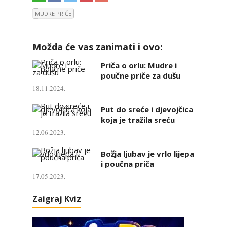
MUDRE PRIČE
Možda će vas zanimati i ovo:
Priča o orlu: Mudre i
poučne priče za dušu
18.11.2024.
Put do sreće i djevojčica
koja je tražila sreću
12.06.2023.
Božja ljubav je vrlo lijepa
i poučna priča
17.05.2023.
Zaigraj Kviz