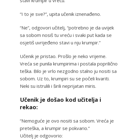
stavi krumpir u vreću.”
“I to je sve?”, upita učenik iznenađeno.
“Ne”, odgovori učitelj, “potrebno je da uvijek
sa sobom nosiš tu vreću i svaki put kada se
osjetiš uvrijeđeno stavi u nju krumpir.”
Učenik je pristao. Prošlo je neko vrijeme.
Vreća se punila krumpirima i postala poprilično
teška. Bilo je vrlo nezgodno stalno ju nositi sa
sobom. Uz to, krumpiri su se počeli kvariti.
Neki su istrulili i širili neprijatan miris.
Učenik je došao kod učitelja i
rekao:
“Nemoguće je ovo nositi sa sobom. Vreća je
preteška, a krumpir se pokvario.”
Učitelj je odgovorio: