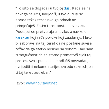
“To isto se događa i u tvojoj
duši
. Kada se na
nekoga naljutiš, uvrijediš, u tvojoj duši se
stvara težak teret iako ga odmah ne
primjećuješ. Zatim teret postaje sve veći.
Postupci se pretvaraju u navike, a navike u
karakter
koji rađa poroke koji zaudaraju. I lako
bi zaboravili na taj teret da ne postane suviše
težak da ga stalno nosimo sa sobom. Dao sam
ti mogućnost da sa strane promatraš cijeli taj
proces. Svaki put kada se odlučiš posvađati,
uvrijediti ili nekome nanijeti uvredu razmisli je li
ti taj teret potreban.”
Izvor:
www.novizivot.net