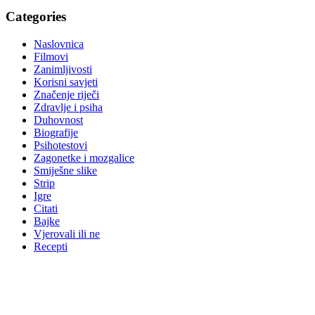
Categories
Naslovnica
Filmovi
Zanimljivosti
Korisni savjeti
Značenje riječi
Zdravlje i psiha
Duhovnost
Biografije
Psihotestovi
Zagonetke i mozgalice
Smiješne slike
Strip
Igre
Citati
Bajke
Vjerovali ili ne
Recepti