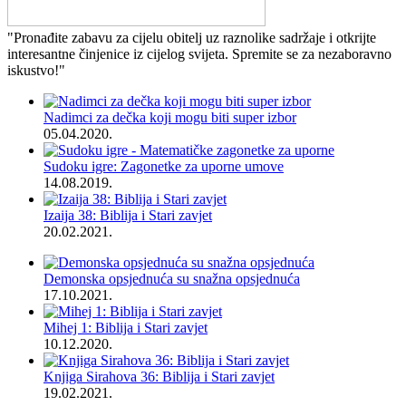
"Pronađite zabavu za cijelu obitelj uz raznolike sadržaje i otkrijte
interesantne činjenice iz cijelog svijeta. Spremite se za nezaboravno
iskustvo!"
Nadimci za dečka koji mogu biti super izbor
05.04.2020.
Sudoku igre: Zagonetke za uporne umove
14.08.2019.
Izaija 38: Biblija i Stari zavjet
20.02.2021.
Demonska opsjednuća su snažna opsjednuća
17.10.2021.
Mihej 1: Biblija i Stari zavjet
10.12.2020.
Knjiga Sirahova 36: Biblija i Stari zavjet
19.02.2021.