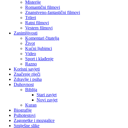
Misterije
Romantični filmovi
Znanstveno-fantastični filmovi
Trileri
Ratni filmovi
Vestern filmovi
Zanimljivosti
Komentari čitatelja
Život
Kućni ljubimci
Video
Sport i klađenje
Razno
Korisni savjeti
Značenje riječi
Zdravlje i psiha
Duhovnost
Biblija
Stari zavjet
Novi zavjet
Kuran
Biografije
Psihotestovi
Zagonetke i mozgalice
Smiješne slike