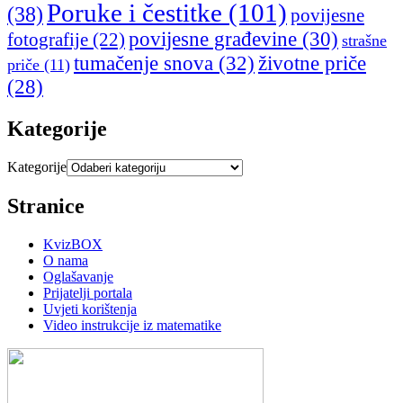
Poruke i čestitke
(101)
(38)
povijesne
povijesne građevine
(30)
fotografije
(22)
strašne
tumačenje snova
(32)
životne priče
priče
(11)
(28)
Kategorije
Kategorije
Stranice
KvizBOX
O nama
Oglašavanje
Prijatelji portala
Uvjeti korištenja
Video instrukcije iz matematike