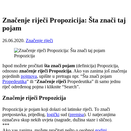
Značenje riječi Propozicija: Šta znači taj
pojam
26.06.2020.
Značenje riječi
Propozicija
Ispod možete pročitati
šta znači pojam
(definicija) Propozicija,
odnosno
značenje riječi Propozicija
. Ako vas zanima još značenja
pojedinih
pojmova
, upišite u pretragu npr. “Šta znači pojam
Propedeutika
” ili “
Značenje riječi
Propedeutika” ili samo jednu
riječ određenog pojma i kliknite “Search”.
Značenje riječi Propozicija
Propozicija je pojam koji dolazi od latinske riječi. To znači
pretpostavka, prijedlog,
logički
sud (
premisa
). U natjecanjima
označava skup nekih uvjeta (nagrade, dužina staze i slično).
***
Ako vas zanima, možete pročitati nešto o osobnoj
godini
.