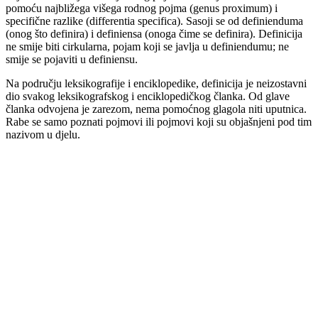
pomoću najbližega višega rodnog pojma (genus proximum) i
specifične razlike (differentia specifica). Sasoji se od definienduma
(onog što definira) i definiensa (onoga čime se definira). Definicija
ne smije biti cirkularna, pojam koji se javlja u definiendumu; ne
smije se pojaviti u definiensu.
Na području leksikografije i enciklopedike, definicija je neizostavni
dio svakog leksikografskog i enciklopedičkog članka. Od glave
članka odvojena je zarezom, nema pomoćnog glagola niti uputnica.
Rabe se samo poznati pojmovi ili pojmovi koji su objašnjeni pod tim
nazivom u djelu.