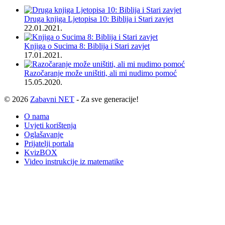
Druga knjiga Ljetopisa 10: Biblija i Stari zavjet
22.01.2021.
Knjiga o Sucima 8: Biblija i Stari zavjet
17.01.2021.
Razočaranje može uništiti, ali mi nudimo pomoć
15.05.2020.
© 2026
Zabavni NET
- Za sve generacije!
O nama
Uvjeti korištenja
Oglašavanje
Prijatelji portala
KvizBOX
Video instrukcije iz matematike