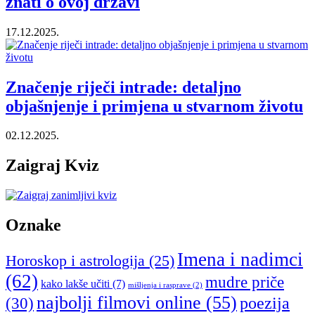
znati o ovoj državi
17.12.2025.
Značenje riječi intrade: detaljno
objašnjenje i primjena u stvarnom životu
02.12.2025.
Zaigraj Kviz
Oznake
Imena i nadimci
Horoskop i astrologija
(25)
(62)
mudre priče
kako lakše učiti
(7)
mišljenja i rasprave
(2)
najbolji filmovi online
(55)
poezija
(30)