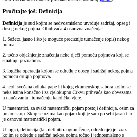
Pročitajte još: Definicija
Definicija
je sud kojim se nedvosmisleno utvrđuje sadržaj, opseg i
doseg nekog pojma. Obuhvaća 4 osnovna značenja:
1. Sažeto, jasno i što je moguće preciznije tumačenje (opis) nekog
pojma.
2. točno objašnjenje značenja neke riječi pomoću pojmova koji se
smatraju poznatima.
3. logička operacija kojom se određuje opseg i sadržaj nekog pojma
pomoću drugih pojmova.
4. teol. svečana odluka pape ili kojeg ekumenskog sabora kojim se
neka istina konačno i za cjelokupnu Crkvu prihvaća kao obvezatna
u naučavanju i tumačenju katoličke vjere.
U matematici, za svaki matematički pojam postoji definicija, osim za
pojam skup. Skup se uzima kao pojam koji je sam po sebi jasan i to
je osnovni matematički pojam.
U logici, definicija (lat. definitio: ograničenje, određenje) je izraz
kojim se određuje sadržaj nekog pojma točno i jednosmisleno s