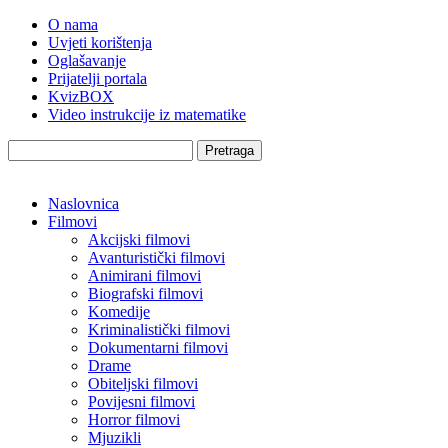
O nama
Uvjeti korištenja
Oglašavanje
Prijatelji portala
KvizBOX
Video instrukcije iz matematike
Pretraga
Naslovnica
Filmovi
Akcijski filmovi
Avanturistički filmovi
Animirani filmovi
Biografski filmovi
Komedije
Kriminalistički filmovi
Dokumentarni filmovi
Drame
Obiteljski filmovi
Povijesni filmovi
Horror filmovi
Mjuzikli