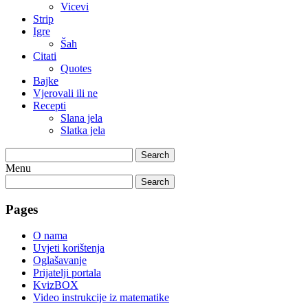
Vicevi
Strip
Igre
Šah
Citati
Quotes
Bajke
Vjerovali ili ne
Recepti
Slana jela
Slatka jela
Search
Menu
Search
Pages
O nama
Uvjeti korištenja
Oglašavanje
Prijatelji portala
KvizBOX
Video instrukcije iz matematike