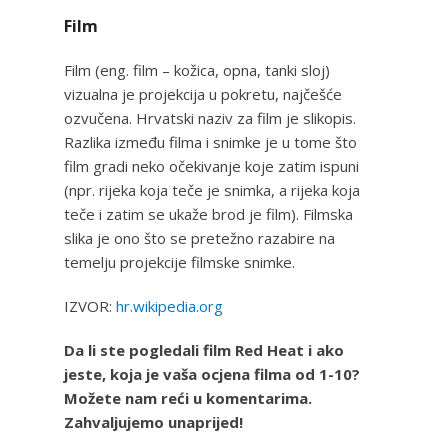
Film
Film (eng. film – kožica, opna, tanki sloj)
vizualna je projekcija u pokretu, najčešće
ozvučena. Hrvatski naziv za film je slikopis.
Razlika između filma i snimke je u tome što
film gradi neko očekivanje koje zatim ispuni
(npr. rijeka koja teče je snimka, a rijeka koja
teče i zatim se ukaže brod je film). Filmska
slika je ono što se pretežno razabire na
temelju projekcije filmske snimke.
IZVOR:
hr.wikipedia.org
Da li ste pogledali film Red Heat i ako
jeste, koja je vaša ocjena filma od 1-10?
Možete nam reći u komentarima.
Zahvaljujemo unaprijed!