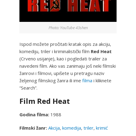
Photo: YouTube 43shen
Ispod možete pročitati kratak opis za akciju,
komediju, triler i kriminalistički film
Red Heat
(Crveno usijanje), kao i pogledati trailer za
navedeni film. Ako vas zanimaju još neki filmski
žanrovi i filmovi, upišete u pretragu naziv
željenog filmskog žanra ili ime
filma
i kliknete
“Search”.
Film Red Heat
Godina filma:
1988
Filmski žanr:
Akcija
,
komedija
,
triler
,
krimić