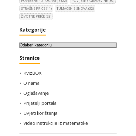
POVIJESNE FOTOGRAFIJE
(22)
POVIJESNE GRAĐEVINE
(30)
STRAŠNE PRIČE
(11)
TUMAČENJE SNOVA
(32)
ŽIVOTNE PRIČE
(28)
Kategorije
K
a
Stranice
t
e
KvizBOX
g
o
O nama
r
Oglašavanje
i
Prijatelji portala
j
e
Uvjeti korištenja
Video instrukcije iz matematike