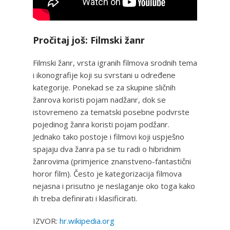
Pročitaj još: Filmski žanr
Filmski žanr, vrsta igranih filmova srodnih tema
i ikonografije koji su svrstani u određene
kategorije. Ponekad se za skupine sličnih
žanrova koristi pojam nadžanr, dok se
istovremeno za tematski posebne podvrste
pojedinog žanra koristi pojam podžanr.
Jednako tako postoje i filmovi koji uspješno
spajaju dva žanra pa se tu radi o hibridnim
žanrovima (primjerice znanstveno-fantastični
horor film). Često je kategorizacija filmova
nejasna i prisutno je neslaganje oko toga kako
ih treba definirati i klasificirati.
IZVOR:
hr.wikipedia.org