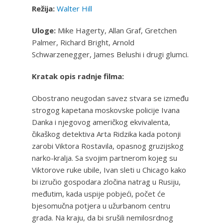
Režija:
Walter Hill
Uloge:
Mike Hagerty, Allan Graf, Gretchen
Palmer, Richard Bright, Arnold
Schwarzenegger, James Belushi i drugi glumci.
Kratak opis radnje filma:
Obostrano neugodan savez stvara se između
strogog kapetana moskovske policije Ivana
Danka i njegovog američkog ekvivalenta,
čikaškog detektiva Arta Ridzika kada potonji
zarobi Viktora Rostavila, opasnog gruzijskog
narko-kralja. Sa svojim partnerom kojeg su
Viktorove ruke ubile, Ivan sleti u Chicago kako
bi izručio gospodara zločina natrag u Rusiju,
međutim, kada uspije pobjeći, počet će
bjesomučna potjera u užurbanom centru
grada. Na kraju, da bi srušili nemilosrdnog