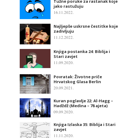
Tužne poruke za rastanak koje
jako rastužuju
16.11.2022.
Najljepše uskrsne čestitke koje
zadivljuju
11.12.2022.
Knjiga postanka 24: Biblija i
Stari zavjet
11.09.2020.
Povratak: Životne priče
Hrvatskog Glasa Berlin
20.09.2021.
Kuran poglavlje 22: Al-Hagg –
Hadždž (Medina – 78 ajeta)
09.09.2020.
Knjiga Izlaska 35: Biblija i Stari
zavjet
11.11.2020.