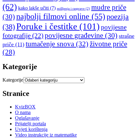
(62)
mudre priče
kako lakše učiti
(7)
mišljenja i rasprave
(2)
najbolji filmovi online
(55)
poezija
(30)
Poruke i čestitke
(101)
(38)
povijesne
povijesne građevine
(30)
fotografije
(22)
strašne
tumačenje snova
(32)
životne priče
priče
(11)
(28)
Kategorije
Kategorije
Stranice
KvizBOX
O nama
Oglašavanje
Prijatelji portala
Uvjeti korištenja
Video instrukcije iz matematike