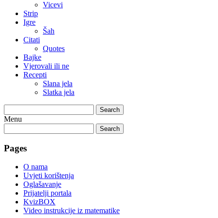
Vicevi
Strip
Igre
Šah
Citati
Quotes
Bajke
Vjerovali ili ne
Recepti
Slana jela
Slatka jela
Search
Menu
Search
Pages
O nama
Uvjeti korištenja
Oglašavanje
Prijatelji portala
KvizBOX
Video instrukcije iz matematike