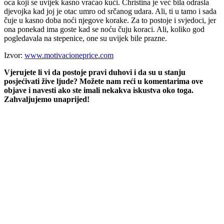
oca koji se uvijek kasno vraćao kući. Christina je već bila odrasla
djevojka kad joj je otac umro od srčanog udara. Ali, ti u tamo i sada
čuje u kasno doba noći njegove korake. Za to postoje i svjedoci, jer
ona ponekad ima goste kad se noću čuju koraci. Ali, koliko god
pogledavala na stepenice, one su uvijek bile prazne.
Izvor:
www.motivacioneprice.com
Vjerujete li vi da postoje pravi duhovi i da su u stanju
posjećivati žive ljude? Možete nam reći u komentarima ove
objave i navesti ako ste imali nekakva iskustva oko toga.
Zahvaljujemo unaprijed!