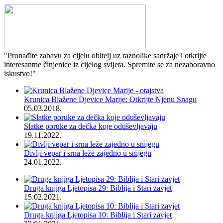
"Pronađite zabavu za cijelu obitelj uz raznolike sadržaje i otkrijte
interesantne činjenice iz cijelog svijeta. Spremite se za nezaboravno
iskustvo!"
Krunica Blažene Djevice Marije: Otkrijte Njenu Snagu
05.03.2018.
Slatke poruke za dečka koje oduševljavaju
19.11.2022.
Divlji vepar i srna leže zajedno u snijegu
24.01.2022.
Druga knjiga Ljetopisa 29: Biblija i Stari zavjet
15.02.2021.
Druga knjiga Ljetopisa 10: Biblija i Stari zavjet