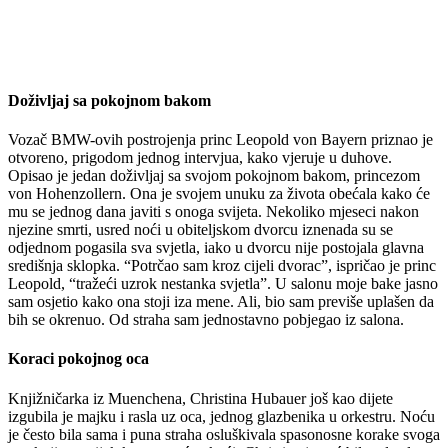
Doživljaj sa pokojnom bakom
Vozač BMW-ovih postrojenja princ Leopold von Bayern priznao je
otvoreno, prigodom jednog intervjua, kako vjeruje u duhove.
Opisao je jedan doživljaj sa svojom pokojnom bakom, princezom
von Hohenzollern. Ona je svojem unuku za života obećala kako će
mu se jednog dana javiti s onoga svijeta. Nekoliko mjeseci nakon
njezine smrti, usred noći u obiteljskom dvorcu iznenada su se
odjednom pogasila sva svjetla, iako u dvorcu nije postojala glavna
središnja sklopka. “Potrčao sam kroz cijeli dvorac”, ispričao je princ
Leopold, “tražeći uzrok nestanka svjetla”. U salonu moje bake jasno
sam osjetio kako ona stoji iza mene. Ali, bio sam previše uplašen da
bih se okrenuo. Od straha sam jednostavno pobjegao iz salona.
Koraci pokojnog oca
Knjižničarka iz Muenchena, Christina Hubauer još kao dijete
izgubila je majku i rasla uz oca, jednog glazbenika u orkestru. Noću
je često bila sama i puna straha osluškivala spasonosne korake svoga