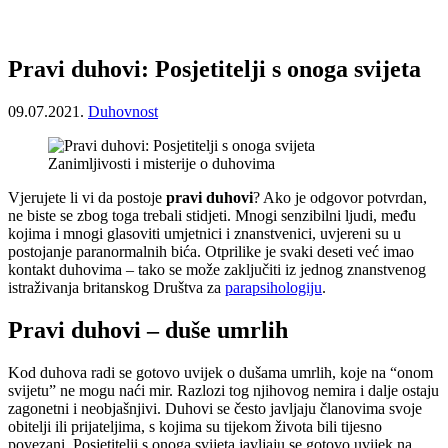
Pravi duhovi: Posjetitelji s onoga svijeta
09.07.2021.
Duhovnost
Zanimljivosti i misterije o duhovima
Vjerujete li vi da postoje
pravi duhovi
? Ako je odgovor potvrdan,
ne biste se zbog toga trebali stidjeti. Mnogi senzibilni ljudi, među
kojima i mnogi glasoviti umjetnici i znanstvenici, uvjereni su u
postojanje paranormalnih bića. Otprilike je svaki deseti već imao
kontakt duhovima – tako se može zaključiti iz jednog znanstvenog
istraživanja britanskog Društva za
parapsihologiju
.
Pravi duhovi – duše umrlih
Kod duhova radi se gotovo uvijek o dušama umrlih, koje na “onom
svijetu” ne mogu naći mir. Razlozi tog njihovog nemira i dalje ostaju
zagonetni i neobjašnjivi. Duhovi se često javljaju članovima svoje
obitelji ili prijateljima, s kojima su tijekom života bili tijesno
povezani. Posjetitelji s onoga svijeta javljaju se gotovo uvijek na