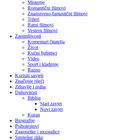
Misterije
Romantični filmovi
Znanstveno-fantastični filmovi
Trileri
Ratni filmovi
Vestern filmovi
Zanimljivosti
Komentari čitatelja
Život
Kućni ljubimci
Video
Sport i klađenje
Razno
Korisni savjeti
Značenje riječi
Zdravlje i psiha
Duhovnost
Biblija
Stari zavjet
Novi zavjet
Kuran
Biografije
Psihotestovi
Zagonetke i mozgalice
Smiješne slike