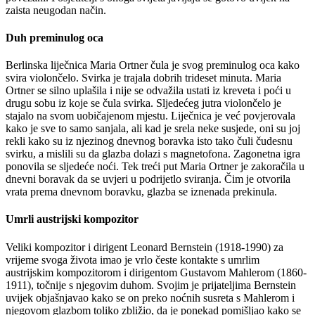
zaista neugodan način.
Duh preminulog oca
Berlinska liječnica Maria Ortner čula je svog preminulog oca kako
svira violončelo. Svirka je trajala dobrih trideset minuta. Maria
Ortner se silno uplašila i nije se odvažila ustati iz kreveta i poći u
drugu sobu iz koje se čula svirka. Sljedećeg jutra violončelo je
stajalo na svom uobičajenom mjestu. Liječnica je već povjerovala
kako je sve to samo sanjala, ali kad je srela neke susjede, oni su joj
rekli kako su iz njezinog dnevnog boravka isto tako čuli čudesnu
svirku, a mislili su da glazba dolazi s magnetofona. Zagonetna igra
ponovila se sljedeće noći. Tek treći put Maria Ortner je zakoračila u
dnevni boravak da se uvjeri u podrijetlo sviranja. Čim je otvorila
vrata prema dnevnom boravku, glazba se iznenada prekinula.
Umrli austrijski kompozitor
Veliki kompozitor i dirigent Leonard Bernstein (1918-1990) za
vrijeme svoga života imao je vrlo česte kontakte s umrlim
austrijskim kompozitorom i dirigentom Gustavom Mahlerom (1860-
1911), točnije s njegovim duhom. Svojim je prijateljima Bernstein
uvijek objašnjavao kako se on preko noćnih susreta s Mahlerom i
njegovom glazbom toliko zbližio, da je ponekad pomišljao kako se