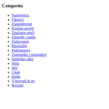
Categories
Naslovnica
Filmovi
Zanimljivosti
Korisni savjeti
Značenje riječi
Zdravlje i psiha
Duhovnost
Biografije
Psihotestovi
Zagonetke i mozgalice
Smiješne slike
Strip
Igre
Citati
Bajke
Vjerovali ili ne
Recepti