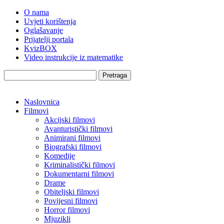
O nama
Uvjeti korištenja
Oglašavanje
Prijatelji portala
KvizBOX
Video instrukcije iz matematike
Pretraga
Naslovnica
Filmovi
Akcijski filmovi
Avanturistički filmovi
Animirani filmovi
Biografski filmovi
Komedije
Kriminalistički filmovi
Dokumentarni filmovi
Drame
Obiteljski filmovi
Povijesni filmovi
Horror filmovi
Mjuzikli