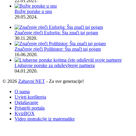
22.01.2021.
Božje poruke u snu
29.05.2024.
Značenje riječi Euforija: Šta znači taj pojam
30.11.2020.
Značenje riječi Polihistor: Šta znači taj pojam
16.06.2020.
Ljubavne poruke za oduševljenje partnera
04.01.2020.
© 2026
Zabavni NET
- Za sve generacije!
O nama
Uvjeti korištenja
Oglašavanje
Prijatelji portala
KvizBOX
Video instrukcije iz matematike