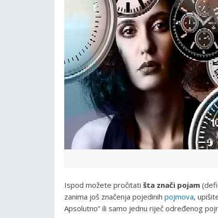
Ispod možete pročitati
šta znači pojam
(defi
zanima još značenja pojedinih
pojmova
, upiši
Apsolutno” ili samo jednu riječ određenog pojma