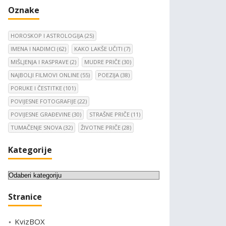
Oznake
HOROSKOP I ASTROLOGIJA
(25)
IMENA I NADIMCI
(62)
KAKO LAKŠE UČITI
(7)
MIŠLJENJA I RASPRAVE
(2)
MUDRE PRIČE
(30)
NAJBOLJI FILMOVI ONLINE
(55)
POEZIJA
(38)
PORUKE I ČESTITKE
(101)
POVIJESNE FOTOGRAFIJE
(22)
POVIJESNE GRAĐEVINE
(30)
STRAŠNE PRIČE
(11)
TUMAČENJE SNOVA
(32)
ŽIVOTNE PRIČE
(28)
Kategorije
K
a
Stranice
t
e
KvizBOX
g