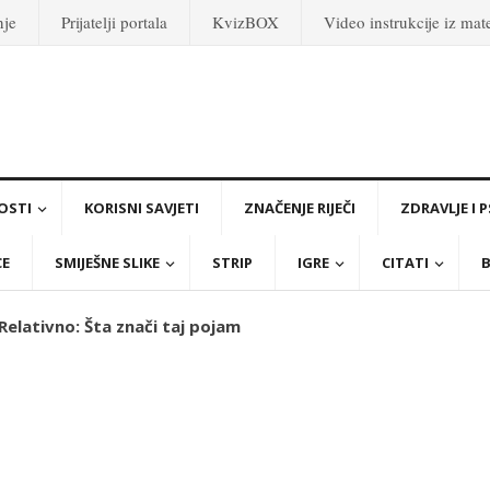
nje
Prijatelji portala
KvizBOX
Video instrukcije iz ma
OSTI
KORISNI SAVJETI
ZNAČENJE RIJEČI
ZDRAVLJE I 
CE
SMIJEŠNE SLIKE
STRIP
IGRE
CITATI
B
 Relativno: Šta znači taj pojam