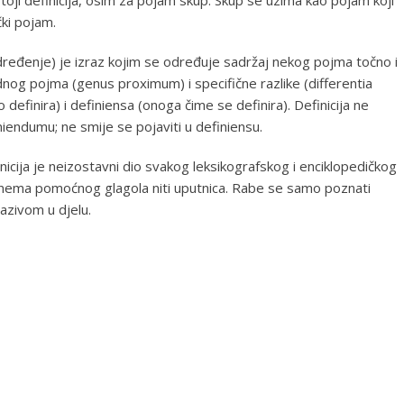
čki pojam.
e, određenje) je izraz kojim se određuje sadržaj nekog pojma točno i
og pojma (genus proximum) i specifične razlike (differentia
 definira) i definiensa (onoga čime se definira). Definicija ne
finiendumu; ne smije se pojaviti u definiensu.
inicija je neizostavni dio svakog leksikografskog i enciklopedičkog
 nema pomoćnog glagola niti uputnica. Rabe se samo poznati
nazivom u djelu.