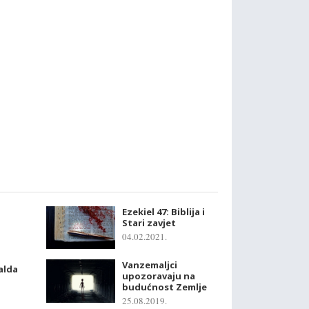
Ezekiel 47: Biblija i
Stari zavjet
04.02.2021.
Vanzemaljci
alda
upozoravaju na
budućnost Zemlje
25.08.2019.