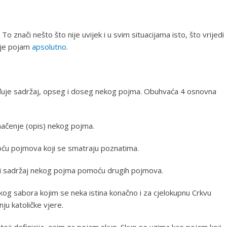
 To znači nešto što nije uvijek i u svim situacijama isto, što vrijedi
 je pojam
apsolutno
.
rđuje sadržaj, opseg i doseg nekog pojma. Obuhvaća 4 osnovna
umačenje (opis) nekog pojma.
moću pojmova koji se smatraju poznatima.
 i sadržaj nekog pojma pomoću drugih pojmova.
kog sabora kojim se neka istina konačno i za cjelokupnu Crkvu
ju katoličke vjere.
oji definicija, osim za pojam skup. Skup se uzima kao pojam koji