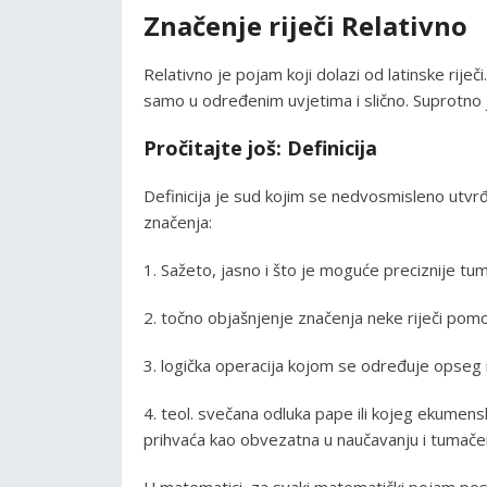
Značenje riječi Relativno
Relativno je pojam koji dolazi od latinske riječi.
samo u određenim uvjetima i slično. Suprotno
Pročitajte još: Definicija
Definicija je sud kojim se nedvosmisleno utv
značenja:
1. Sažeto, jasno i što je moguće preciznije t
2. točno objašnjenje značenja neke riječi po
3. logička operacija kojom se određuje opseg
4. teol. svečana odluka pape ili kojeg ekumens
prihvaća kao obvezatna u naučavanju i tumačen
U matematici, za svaki matematički pojam post