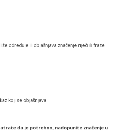
liže određuje ili objašnjava značenje riječi ili fraze.
skaz koji se objašnjava
smatrate da je potrebno, nadopunite značenje u