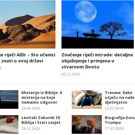
 riječi Alžir – što učenici
Značenje riječi intrade: detaljno
 znati o ovoj državi
objašnjenje i primjena u
stvarnom životu
5.
02.12.2025.
Misterije iz Biblije: 8
Traume: Kako
misterija na koje
utječu na naše
nemamo odgovor
djetinjstvo
24.09.2020.
12.01.2019.
Levitski Zakonik 10:
Biografija Don
Biblija i Stari zavjet
Trumpa
28.11.2020.
17.03.2020.