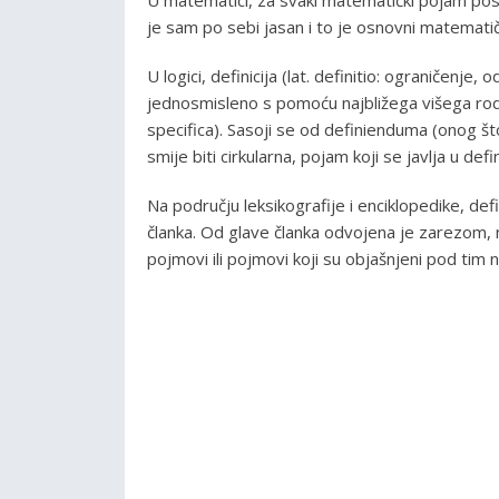
je sam po sebi jasan i to je osnovni matemati
U logici, definicija (lat. definitio: ograničenj
jednosmisleno s pomoću najbližega višega rodn
specifica). Sasoji se od definienduma (onog što
smije biti cirkularna, pojam koji se javlja u de
Na području leksikografije i enciklopedike, def
članka. Od glave članka odvojena je zarezom,
pojmovi ili pojmovi koji su objašnjeni pod tim 