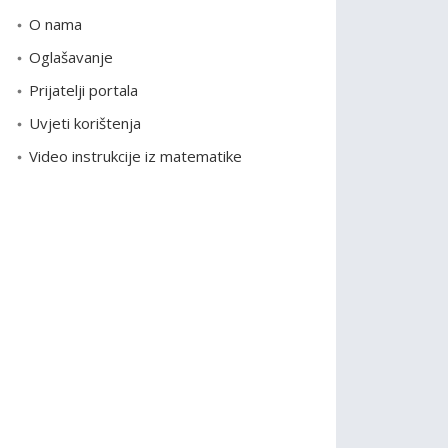
o
O nama
r
Oglašavanje
i
Prijatelji portala
j
e
Uvjeti korištenja
Video instrukcije iz matematike