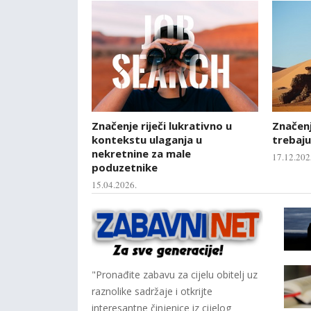
Značenje riječi lukrativno u
Značenje
kontekstu ulaganja u
trebaju
nekretnine za male
17.12.202
poduzetnike
15.04.2026.
"Pronađite zabavu za cijelu obitelj uz
raznolike sadržaje i otkrijte
interesantne činjenice iz cijelog