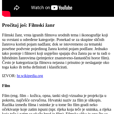
Pročitaj još: Filmski žanr
Filmski žanr, vrsta igranih filmova srodnih tema i ikonografije koji
su svrstani u određene kategorije. Ponekad se za skupine sličnih
žanrova koristi pojam nadžanr, dok se istovremeno za tematski
posebne podvrste pojedinog žanra koristi pojam podžanr. Jednako
tako postoje i filmovi koji uspješno spajaju dva žanra pa se tu radi o
hibridnim žanrovima (primjerice znanstveno-fantastični horor film).
Često je kategorizacija filmova nejasna i prisutno je neslaganje oko
toga kako ih treba definirati i klasificirati.
IZVOR:
hr.wikipedia.org
Film
Film (eng. film – kožica, opna, tanki sloj) vizualna je projekcija u
pokretu, najčešće ozvučena. Hrvatski naziv za film je slikopis.
Razlika između filma i snimke je u tome što film gradi neko
očekivanje koje zatim ispuni (npr. rijeka koja teče je snimka, a rijeka
koja teče i zatim se ukaže brod je film). Filmska slika je ono što se