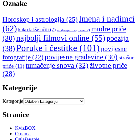
Oznake
Imena i nadimci
Horoskop i astrologija
(25)
(62)
mudre priče
kako lakše učiti
(7)
mišljenja i rasprave
(2)
najbolji filmovi online
(55)
poezija
(30)
Poruke i čestitke
(101)
(38)
povijesne
povijesne građevine
(30)
fotografije
(22)
strašne
tumačenje snova
(32)
životne priče
priče
(11)
(28)
Kategorije
Kategorije
Stranice
KvizBOX
O nama
Oglašavanje