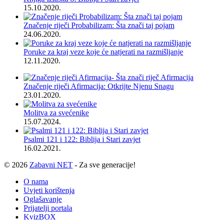
15.10.2020.
Značenje riječi Probabilizam: Šta znači taj pojam
24.06.2020.
Poruke za kraj veze koje će natjerati na razmišljanje
12.11.2020.
Značenje riječi Afirmacija: Otkrijte Njenu Snagu
23.01.2020.
Molitva za svećenike
15.07.2024.
Psalmi 121 i 122: Biblija i Stari zavjet
16.02.2021.
© 2026
Zabavni NET
- Za sve generacije!
O nama
Uvjeti korištenja
Oglašavanje
Prijatelji portala
KvizBOX