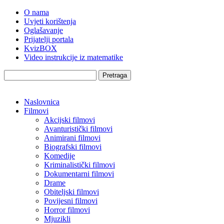
O nama
Uvjeti korištenja
Oglašavanje
Prijatelji portala
KvizBOX
Video instrukcije iz matematike
Pretraga
Naslovnica
Filmovi
Akcijski filmovi
Avanturistički filmovi
Animirani filmovi
Biografski filmovi
Komedije
Kriminalistički filmovi
Dokumentarni filmovi
Drame
Obiteljski filmovi
Povijesni filmovi
Horror filmovi
Mjuzikli