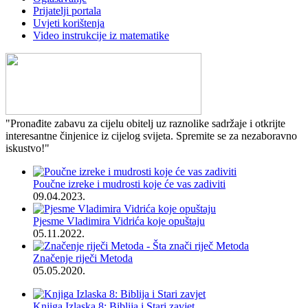
Prijatelji portala
Uvjeti korištenja
Video instrukcije iz matematike
"Pronađite zabavu za cijelu obitelj uz raznolike sadržaje i otkrijte
interesantne činjenice iz cijelog svijeta. Spremite se za nezaboravno
iskustvo!"
Poučne izreke i mudrosti koje će vas zadiviti
09.04.2023.
Pjesme Vladimira Vidrića koje opuštaju
05.11.2022.
Značenje riječi Metoda
05.05.2020.
Knjiga Izlaska 8: Biblija i Stari zavjet