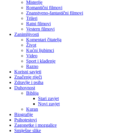
Misterije
Romantični filmovi
Znanstveno-fantastični filmovi
Trileri
Ratni filmovi
Vestern filmovi
Zanimljivosti
Komentari čitatelja
Život
Kućni ljubimci
Video
Sport i klađenje
Razno
Korisni savjeti
Značenje riječi
Zdravlje i psiha
Duhovnost
Biblija
Stari zavjet
Novi zavjet
Kuran
Biografije
Psihotestovi
Zagonetke i mozgalice
Smiješne slike