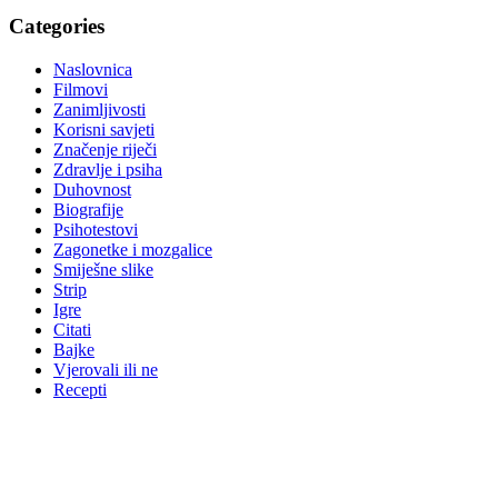
Categories
Naslovnica
Filmovi
Zanimljivosti
Korisni savjeti
Značenje riječi
Zdravlje i psiha
Duhovnost
Biografije
Psihotestovi
Zagonetke i mozgalice
Smiješne slike
Strip
Igre
Citati
Bajke
Vjerovali ili ne
Recepti