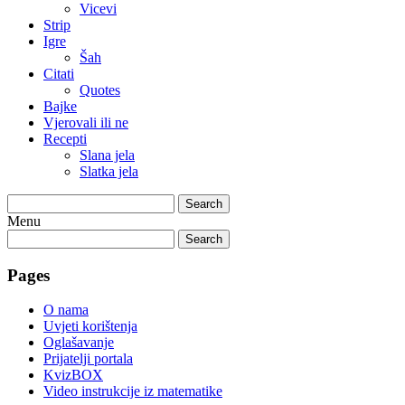
Vicevi
Strip
Igre
Šah
Citati
Quotes
Bajke
Vjerovali ili ne
Recepti
Slana jela
Slatka jela
Search
Menu
Search
Pages
O nama
Uvjeti korištenja
Oglašavanje
Prijatelji portala
KvizBOX
Video instrukcije iz matematike