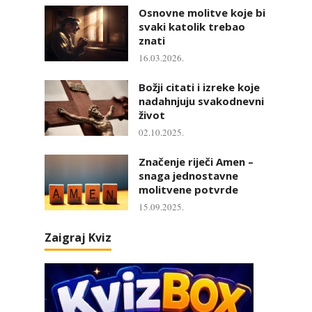
Osnovne molitve koje bi
svaki katolik trebao
znati
16.03.2026.
Božji citati i izreke koje
nadahnjuju svakodnevni
život
02.10.2025.
Značenje riječi Amen –
snaga jednostavne
molitvene potvrde
15.09.2025.
Zaigraj Kviz