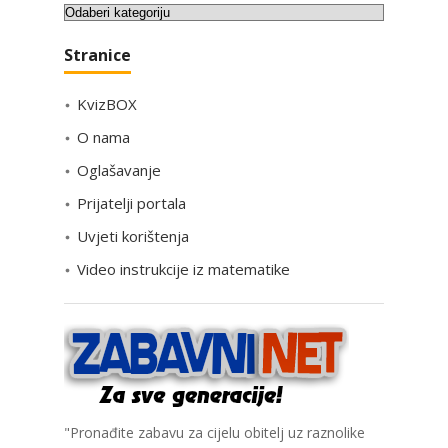
K
a
Stranice
t
e
KvizBOX
g
o
O nama
r
Oglašavanje
i
Prijatelji portala
j
e
Uvjeti korištenja
Video instrukcije iz matematike
"Pronađite zabavu za cijelu obitelj uz raznolike