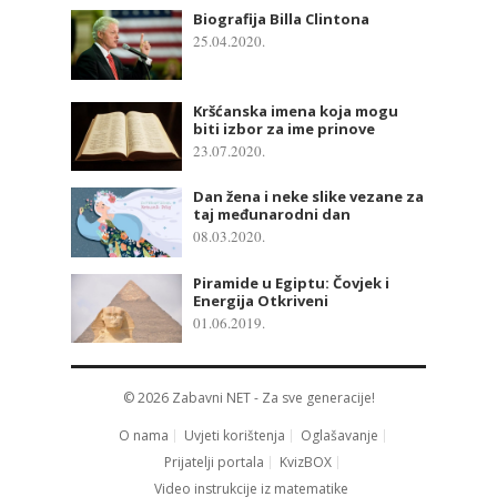
Biografija Billa Clintona
25.04.2020.
Kršćanska imena koja mogu
biti izbor za ime prinove
23.07.2020.
Dan žena i neke slike vezane za
taj međunarodni dan
08.03.2020.
Piramide u Egiptu: Čovjek i
Energija Otkriveni
01.06.2019.
© 2026
Zabavni NET
- Za sve generacije!
O nama
Uvjeti korištenja
Oglašavanje
Prijatelji portala
KvizBOX
Video instrukcije iz matematike