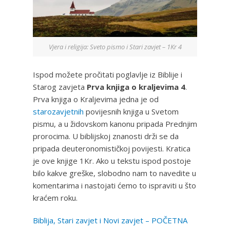
Vjera i religija: Sveto pismo i Stari zavjet – 1Kr 4
Ispod možete pročitati poglavlje iz Biblije i
Starog zavjeta
Prva knjiga o kraljevima 4
.
Prva knjiga o Kraljevima jedna je od
starozavjetnih
povijesnih knjiga u Svetom
pismu, a u židovskom kanonu pripada Prednjim
prorocima. U biblijskoj znanosti drži se da
pripada deuteronomističkoj povijesti. Kratica
je ove knjige 1Kr. Ako u tekstu ispod postoje
bilo kakve greške, slobodno nam to navedite u
komentarima i nastojati ćemo to ispraviti u što
kraćem roku.
Biblija, Stari zavjet i Novi zavjet – POČETNA