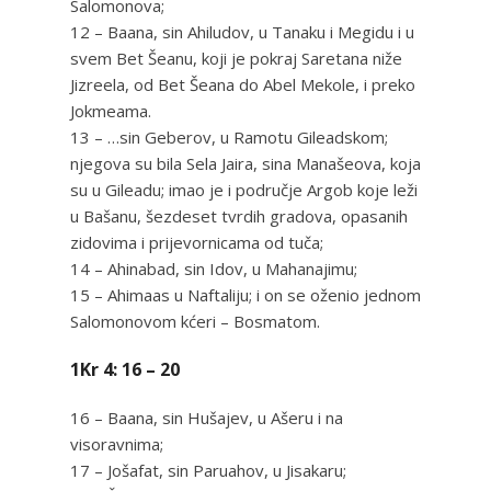
Salomonova;
12 – Baana, sin Ahiludov, u Tanaku i Megidu i u
svem Bet Šeanu, koji je pokraj Saretana niže
Jizreela, od Bet Šeana do Abel Mekole, i preko
Jokmeama.
13 – …sin Geberov, u Ramotu Gileadskom;
njegova su bila Sela Jaira, sina Manašeova, koja
su u Gileadu; imao je i područje Argob koje leži
u Bašanu, šezdeset tvrdih gradova, opasanih
zidovima i prijevornicama od tuča;
14 – Ahinabad, sin Idov, u Mahanajimu;
15 – Ahimaas u Naftaliju; i on se oženio jednom
Salomonovom kćeri – Bosmatom.
1Kr 4: 16 – 20
16 – Baana, sin Hušajev, u Ašeru i na
visoravnima;
17 – Jošafat, sin Paruahov, u Jisakaru;