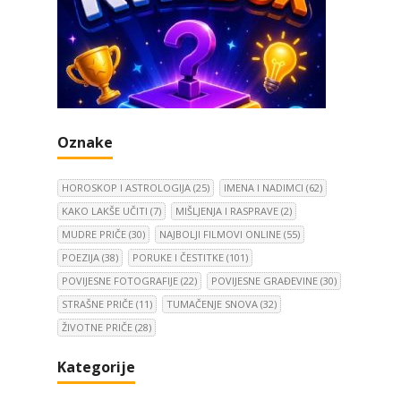
Oznake
HOROSKOP I ASTROLOGIJA
(25)
IMENA I NADIMCI
(62)
KAKO LAKŠE UČITI
(7)
MIŠLJENJA I RASPRAVE
(2)
MUDRE PRIČE
(30)
NAJBOLJI FILMOVI ONLINE
(55)
POEZIJA
(38)
PORUKE I ČESTITKE
(101)
POVIJESNE FOTOGRAFIJE
(22)
POVIJESNE GRAĐEVINE
(30)
STRAŠNE PRIČE
(11)
TUMAČENJE SNOVA
(32)
ŽIVOTNE PRIČE
(28)
Kategorije