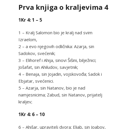
Prva knjiga o kraljevima 4
1Kr 4: 1 – 5
1 – Kralj Salomon bio je kralj nad svim
Izraelom,
2 – a evo njegovih odličnika: Azarja, sin
Sadokov, svećenik;
3 – Elihoref i Ahija, sinovi Šišini, bilježnici;
Jošafat, sin Ahiludov, savjetnik;
4 – Benaja, sin Jojadin, vojskovođa; Sadok i
Ebjatar, svećenici.
5 – Azarja, sin Natanov, bio je nad
namjesnicima; Zabud, sin Natanov, prijatelj
kraljev;
1Kr 4: 6 – 10
6 – Ahišar, upravitelj dvora; Eliab, sin Joabov,