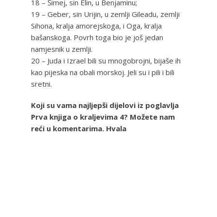
18 – Šimej, sin Elin, u Benjaminu;
19 – Geber, sin Urijin, u zemlji Gileadu, zemlji
Sihona, kralja amorejskoga, i Oga, kralja
bašanskoga. Povrh toga bio je još jedan
namjesnik u zemlji.
20 – Juda i Izrael bili su mnogobrojni, bijaše ih
kao pijeska na obali morskoj. Jeli su i pili i bili
sretni.
Koji su vama najljepši dijelovi iz poglavlja
Prva knjiga o kraljevima 4? Možete nam
reći u komentarima. Hvala