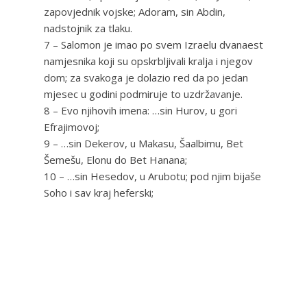
zapovjednik vojske; Adoram, sin Abdin,
nadstojnik za tlaku.
7 – Salomon je imao po svem Izraelu dvanaest
namjesnika koji su opskrbljivali kralja i njegov
dom; za svakoga je dolazio red da po jedan
mjesec u godini podmiruje to uzdržavanje.
8 – Evo njihovih imena: …sin Hurov, u gori
Efrajimovoj;
9 – …sin Dekerov, u Makasu, Šaalbimu, Bet
Šemešu, Elonu do Bet Hanana;
10 – …sin Hesedov, u Arubotu; pod njim bijaše
Soho i sav kraj heferski;