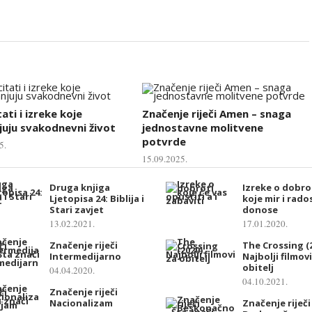
tati i izreke koje
Značenje riječi Amen – snaga
uju svakodnevni život
jednostavne molitvene
potvrde
5.
15.09.2025.
Druga knjiga
Izreke o dobro
Ljetopisa 24: Biblija i
koje mir i rado
Stari zavjet
donose
13.02.2021.
17.01.2020.
Značenje riječi
The Crossing (2
Intermedijarno
Najbolji filmov
obitelj
04.04.2020.
04.10.2021.
Značenje riječi
Nacionalizam
Značenje riječi