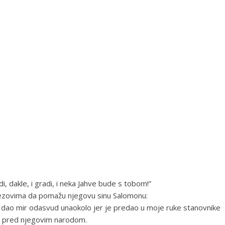
di, dakle, i gradi, i neka Jahve bude s tobom!”
nezovima da pomažu njegovu sinu Salomonu:
je dao mir odasvud unaokolo jer je predao u moje ruke stanovnike
 i pred njegovim narodom.