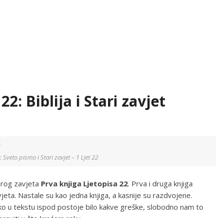
2: Biblija i Stari zavjet
a: Sveto pismo i Stari zavjet – 1 Ljet 22
tarog zavjeta
Prva knjiga Ljetopisa 22
. Prva i druga knjiga
jeta. Nastale su kao jedna knjiga, a kasnije su razdvojene.
 Ako u tekstu ispod postoje bilo kakve greške, slobodno nam to