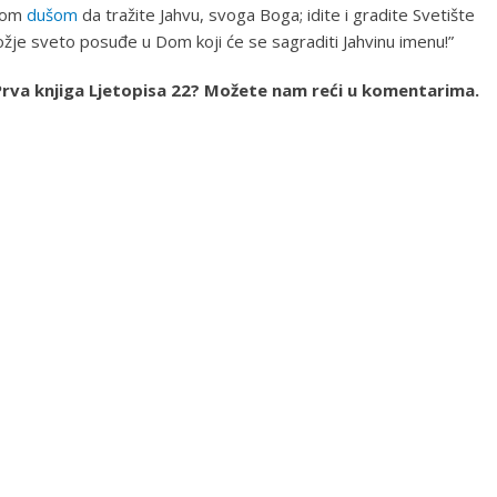
ojom
dušom
da tražite Jahvu, svoga Boga; idite i gradite Svetište
ožje sveto posuđe u Dom koji će se sagraditi Jahvinu imenu!”
ja Prva knjiga Ljetopisa 22? Možete nam reći u komentarima.