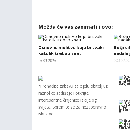
Možda će vas zanimati i ovo:
Osnovne molitve koje bi svaki
Božji ci
katolik trebao znati
nadahnj
16.03.2026.
02.10.202
"Pronađite zabavu za cijelu obitelj uz
raznolike sadržaje i otkrijte
interesantne činjenice iz cijelog
svijeta. Spremite se za nezaboravno
iskustvo!"