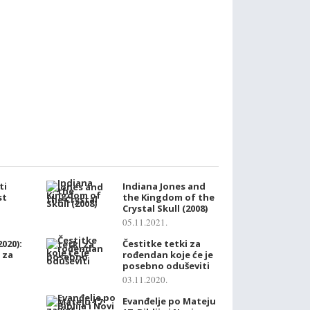
ti
Indiana Jones and
st
the Kingdom of the
Crystal Skull (2008)
05.11.2021.
020):
Čestitke tetki za
i za
rođendan koje će je
posebno oduševiti
03.11.2020.
Evanđelje po Mateju