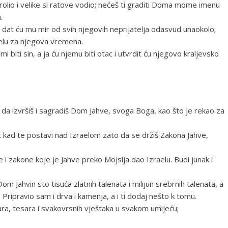
i prolio i velike si ratove vodio; nećeš ti graditi Doma mome imenu
.
ac i dat ću mu mir od svih njegovih neprijatelja odasvud unaokolo;
aelu za njegova vremena.
iti sin, a ja ću njemu biti otac i utvrdit ću njegovo kraljevsko
da izvršiš i sagradiš Dom Jahve, svoga Boga, kao što je rekao za
 kad te postavi nad Izraelom zato da se držiš Zakona Jahve,
e i zakone koje je Jahve preko Mojsija dao Izraelu. Budi junak i
m Jahvin sto tisuća zlatnih talenata i milijun srebrnih talenata, a
 Pripravio sam i drva i kamenja, a i ti dodaj nešto k tomu.
ara, tesara i svakovrsnih vještaka u svakom umijeću;