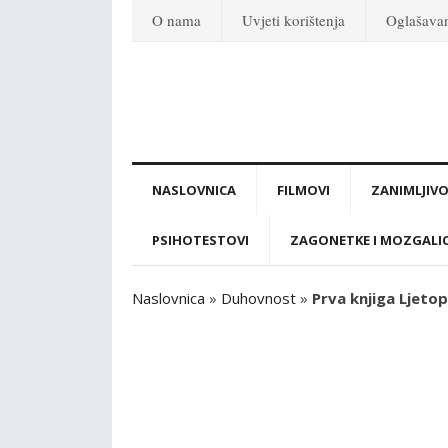
O nama
Uvjeti korištenja
Oglašava
NASLOVNICA
FILMOVI
ZANIMLJIVO
PSIHOTESTOVI
ZAGONETKE I MOZGALI
Naslovnica
»
Duhovnost
»
Prva knjiga Ljetopi