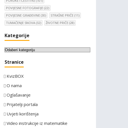
PORUKE I ČESTITKE
(101)
POVIJESNE FOTOGRAFIJE
(22)
POVIJESNE GRAĐEVINE
(30)
STRAŠNE PRIČE
(11)
TUMAČENJE SNOVA
(32)
ŽIVOTNE PRIČE
(28)
Kategorije
K
a
Stranice
t
e
KvizBOX
g
o
O nama
r
Oglašavanje
i
Prijatelji portala
j
e
Uvjeti korištenja
Video instrukcije iz matematike