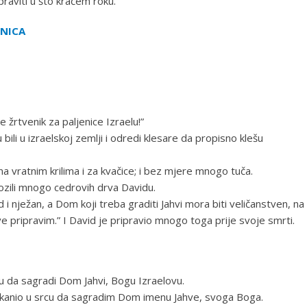
raviti u što kraćem roku.
OVNICA
 žrtvenik za paljenice Izraelu!”
bili u izraelskoj zemlji i odredi klesare da propisno klešu
a vratnim krilima i za kvačice; i bez mjere mnogo tuča.
vozili mnogo cedrovih drva Davidu.
 i nježan, a Dom koji treba graditi Jahvi mora biti veličanstven, na
 pripravim.” I David je pripravio mnogo toga prije svoje smrti.
 da sagradi Dom Jahvi, Bogu Izraelovu.
nakanio u srcu da sagradim Dom imenu Jahve, svoga Boga.