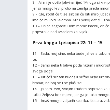
8 – Ali mi je došla Jahvina riječ: ‘Mnogo si krv
jer si mnogo krvi prolio na zemlju preda mnom
9 – Gle, rodit će ti se sin; on će biti miroljub
ime će mu biti Salomon. Mir i pokoj dat ću Izr
10 – On će sagraditi Dom mome imenu, on će mi b
prijestolje nad Izraelom zauvijek.’
Prva knjiga Ljetopisa 22: 11 – 15
11 – Sada, moj sine, neka bude Jahve s tobom 
te.
12 – Samo neka ti Jahve poda razum i mudrost
svoga Boga!
13 – Bit ćeš sretan budeš li brižno vršio uredb
hrabar, ne boj se i ne plaši se!
14 – Ja sam, evo, svojim trudom pripravio za Do
tuča i željeza bez mjere, jer ga je tako mnogo.
15 – Imaš mnogo valjanih radnika, klesara, zid