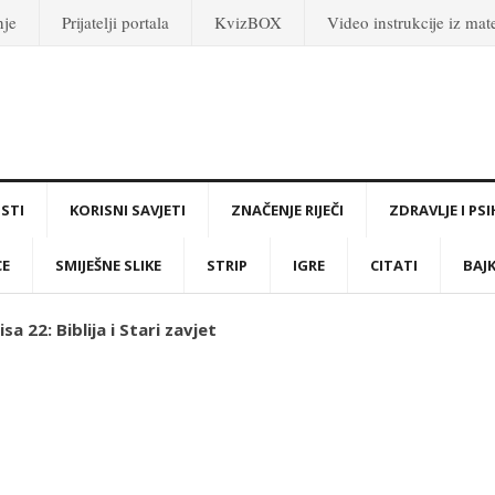
nje
Prijatelji portala
KvizBOX
Video instrukcije iz ma
STI
KORISNI SAVJETI
ZNAČENJE RIJEČI
ZDRAVLJE I PS
CE
SMIJEŠNE SLIKE
STRIP
IGRE
CITATI
BAJ
sa 22: Biblija i Stari zavjet