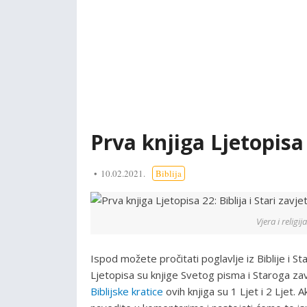
Prva knjiga Ljetopisa 2
10.02.2021.
Biblija
Vjera i religij
Ispod možete pročitati poglavlje iz Biblije i S
Ljetopisa su knjige Svetog pisma i Staroga zav
Biblijske kratice
ovih knjiga su 1 Ljet i 2 Ljet.