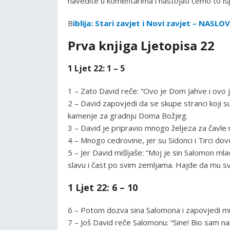
navedite u komentarima i nastojati ćemo to isp
B
iblija: Stari zavjet i Novi zavjet – NASL
Prva knjiga Ljetopisa 22
1 Ljet 22: 1 – 5
1 – Zato David reče: “Ovo je Dom Jahve i ovo je
2 – David zapovjedi da se skupe stranci koji su 
kamenje za gradnju Doma Božjeg.
3 – David je pripravio mnogo željeza za čavle n
4 – Mnogo cedrovine, jer su Sidonci i Tirci do
5 – Jer David mišljaše: “Moj je sin Salomon mlad
slavu i čast po svim zemljama. Hajde da mu sve
1 Ljet 22: 6 – 10
6 – Potom dozva sina Salomona i zapovjedi mu
7 – Još David reče Salomonu: “Sine! Bio sam 