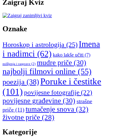
Zaigraj Kviz
Oznake
Imena
Horoskop i astrologija
(25)
i nadimci
(62)
kako lakše učiti
(7)
mudre priče
(30)
mišljenja i rasprave
(2)
najbolji filmovi online
(55)
Poruke i čestitke
poezija
(38)
(101)
povijesne fotografije
(22)
povijesne građevine
(30)
strašne
tumačenje snova
(32)
priče
(11)
životne priče
(28)
Kategorije