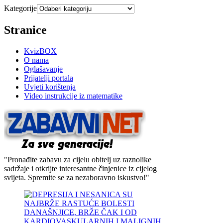
Kategorije
Stranice
KvizBOX
O nama
Oglašavanje
Prijatelji portala
Uvjeti korištenja
Video instrukcije iz matematike
"Pronađite zabavu za cijelu obitelj uz raznolike
sadržaje i otkrijte interesantne činjenice iz cijelog
svijeta. Spremite se za nezaboravno iskustvo!"