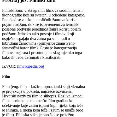
Pročitaj još: Filmski žanr
Filmski žanr, vrsta igranih filmova srodnih tema i
ikonografije koji su svrstani u određene kategorije.
Ponekad se za skupine sličnih žanrova koristi
pojam nadžanr, dok se istovremeno za tematski
posebne podvrste pojedinog žanra koristi pojam
podžanr. Jednako tako postoje i filmovi koji
uspješno spajaju dva žanra pa se tu radi o
hibridnim žanrovima (primjerice znanstveno-
fantastični horor film). Često je kategorizacija
filmova nejasna i prisutno je neslaganje oko toga
kako ih treba definirati i klasificirati.
IZVOR:
hr.wikipedia.org
Film
Film (eng. film – kožica, opna, tanki sloj) vizualna
je projekcija u pokretu, najčešće ozvučena.
Hrvatski naziv za film je slikopis. Razlika između
filma i snimke je u tome što film gradi neko
očekivanje koje zatim ispuni (npr. rijeka koja teče
je snimka, a rijeka koja teče i zatim se ukaže brod
je film). Filmska slika je ono što se pretežno