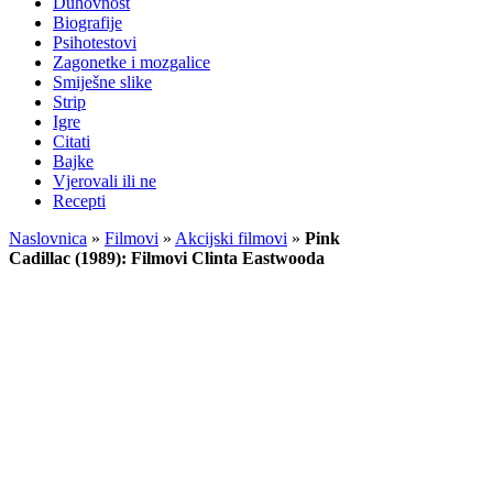
Duhovnost
Biografije
Psihotestovi
Zagonetke i mozgalice
Smiješne slike
Strip
Igre
Citati
Bajke
Vjerovali ili ne
Recepti
Naslovnica
»
Filmovi
»
Akcijski filmovi
»
Pink
Cadillac (1989): Filmovi Clinta Eastwooda