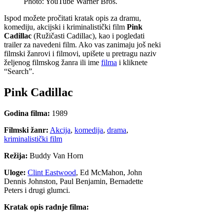
Photo: YouTube Warner Bros.
Ispod možete pročitati kratak opis za dramu,
komediju, akcijski i kriminalistički film
Pink
Cadillac
(Ružičasti Cadillac), kao i pogledati
trailer za navedeni film. Ako vas zanimaju još neki
filmski žanrovi i filmovi, upišete u pretragu naziv
željenog filmskog žanra ili ime
filma
i kliknete
“Search”.
Pink Cadillac
Godina filma:
1989
Filmski žanr:
Akcija
,
komedija
,
drama
,
kriminalistički film
Režija:
Buddy Van Horn
Uloge:
Clint Eastwood
, Ed McMahon, John
Dennis Johnston, Paul Benjamin, Bernadette
Peters i drugi glumci.
Kratak opis radnje filma: