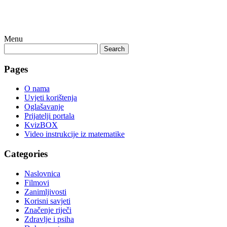
Menu
Search
Pages
O nama
Uvjeti korištenja
Oglašavanje
Prijatelji portala
KvizBOX
Video instrukcije iz matematike
Categories
Naslovnica
Filmovi
Zanimljivosti
Korisni savjeti
Značenje riječi
Zdravlje i psiha