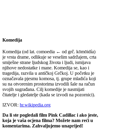
Komedija
Komedija (od lat. comoedia ← od grč. kōmōidía)
je vrsta drame, odlikuje se veselim sadržajem, crta
smiješne strane ljudskog života i ljudi, ismijava
njihove nedostatke i mane. Komedija se, kao i
tragedija, razvila u antičkoj Grčkoj. U početku je
označavala pjesmu komosa, tj. grupe mladića koji
su na otvorenim prostorima izvodili šale na račun
svojih sugrađana. Cilj komedije je nasmijati
čitatelje i gledatelje (kada se izvodi na pozornici).
IZVOR:
hr.wikipedia.org
Da li ste pogledali film Pink Cadillac i ako jeste,
koja je vaša ocjena filma? Možete nam reći u
komentarima. Zahvaljujemo unaprijed!