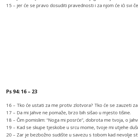
15 – jer će se pravo dosuditi pravednosti i za njom će ići svi če
Ps 94: 16 – 23
16 – Tko će ustati za me protiv zlotvora? Tko će se zauzeti za
17 – Da mi Jahve ne pomaže, brzo bih sišao u mjesto tišine.
18 – Čim pomislim: “Noga mi posrće”, dobrota me tvoja, o Jahv
19 – Kad se skupe tjeskobe u srcu mome, tvoje mi utjehe duš
20 – Zar je bezbožno sudište u savezu s tobom kad nevolje st