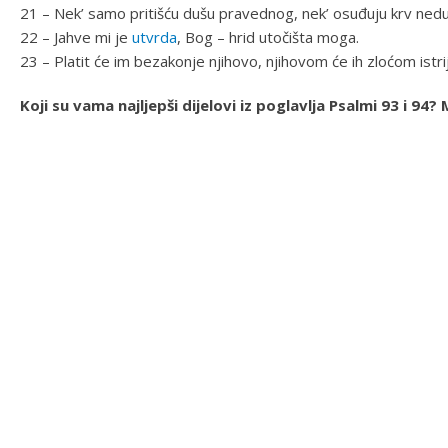
21 – Nek’ samo pritišću dušu pravednog, nek’ osuđuju krv nedu
22 – Jahve mi je
utvrda
, Bog – hrid utočišta moga.
23 – Platit će im bezakonje njihovo, njihovom će ih zloćom istrije
Koji su vama najljepši dijelovi iz poglavlja Psalmi 93 i 9