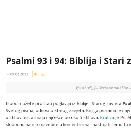
Psalmi 93 i 94: Biblija i Stari 
09.02.2021.
Biblija
Vjera i religija: Sveto pismo i Stari 
Ispod možete pročitati poglavlja iz Biblije i Starog zavjeta
Psal
Svetog pisma, odnosno Starog zavjeta. Knjiga psalama je najveć
u stihovima, a imaju najčešće po oko 5 stihova.
Kratica
je Ps. A
slobodno nam to navedite u komentarima i nastojati ćemo to is