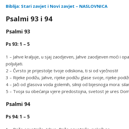
Biblija: Stari zavjet i Novi zavjet – NASLOVNICA
Psalmi 93 i 94
Psalmi 93
Ps 93: 1 – 5
1 – Jahve kraljuje, u sjaj zaodjeven, Jahve zaodjeven moći i op
poljuljati.
2 – Čvrsto je prijestolje tvoje odiskona, ti si od vječnosti!
3 – Rijeke podižu, Jahve, rijeke podižu glase svoje, rijeke podiž
4 – Jači od glasova voda golemih, silniji od bijesnoga mora: sila
5 – Tvoja su obećanja vjere predostojna, svetost je ures Dom
Psalmi 94
Ps 94: 1 – 5