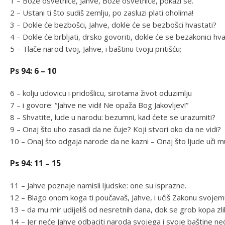
1 – Bože osvetniče, Jahve, Bože osvetniče, pokaži se.
2 – Ustani ti što sudiš zemlju, po zasluzi plati oholima!
3 – Dokle će bezbošci, Jahve, dokle će se bezbošci hvastati?
4 – Dokle će brbljati, drsko govoriti, dokle će se bezakonici hva
5 – Tlače narod tvoj, Jahve, i baštinu tvoju pritišću;
Ps 94: 6 – 10
6 – kolju udovicu i pridošlicu, sirotama život oduzimlju
7 – i govore: “Jahve ne vidi! Ne opaža Bog Jakovljev!”
8 – Shvatite, lude u narodu: bezumni, kad ćete se urazumiti?
9 – Onaj što uho zasadi da ne čuje? Koji stvori oko da ne vidi?
10 – Onaj što odgaja narode da ne kazni – Onaj što ljude uči m
Ps 94: 11 – 15
11 – Jahve poznaje namisli ljudske: one su isprazne.
12 – Blago onom koga ti poučavaš, Jahve, i učiš Zakonu svojem
13 – da mu mir udijeliš od nesretnih dana, dok se grob kopa zli
14 – Jer neće Jahve odbaciti naroda svojega i svoje baštine neć