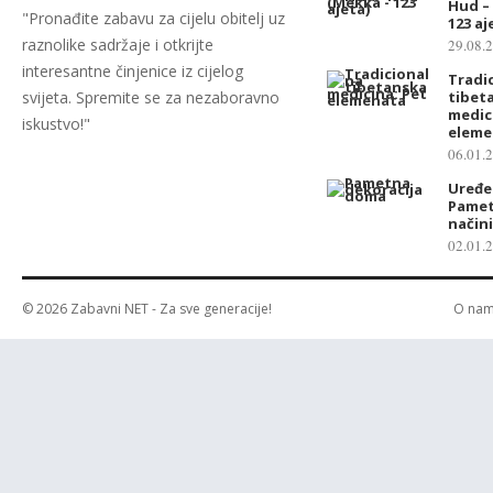
Hud –
"Pronađite zabavu za cijelu obitelj uz
123 aj
raznolike sadržaje i otkrijte
29.08.
interesantne činjenice iz cijelog
Tradi
svijeta. Spremite se za nezaboravno
tibet
medic
iskustvo!"
eleme
06.01.
Uređe
Pametn
načini
02.01.
© 2026
Zabavni NET
- Za sve generacije!
O na