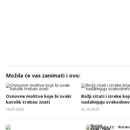
Možda će vas zanimati i ovo:
Osnovne molitve koje bi svaki
Božji citati i izreke koj
katolik trebao znati
nadahnjuju svakodnevn
16.03.2026.
02.10.2025.
Kuran 