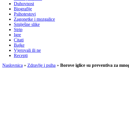
Duhovnost
Biografije
Psihotestovi
Zagonetke i mozgalice
Smiješne slike
Strip
Igre
Citati
Bajke
Vjerovali ili ne
Recepti
Naslovnica
»
Zdravlje i psiha
»
Borove iglice su preventiva za mnog