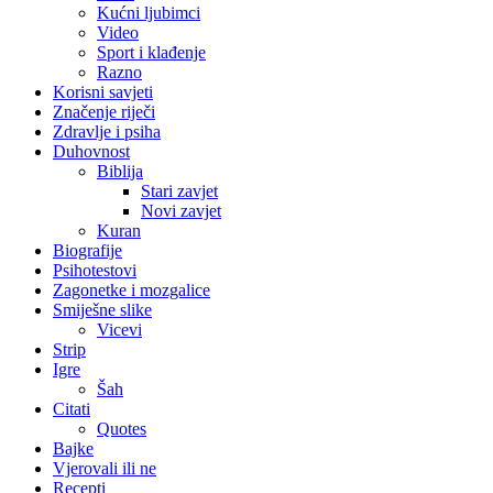
Kućni ljubimci
Video
Sport i klađenje
Razno
Korisni savjeti
Značenje riječi
Zdravlje i psiha
Duhovnost
Biblija
Stari zavjet
Novi zavjet
Kuran
Biografije
Psihotestovi
Zagonetke i mozgalice
Smiješne slike
Vicevi
Strip
Igre
Šah
Citati
Quotes
Bajke
Vjerovali ili ne
Recepti