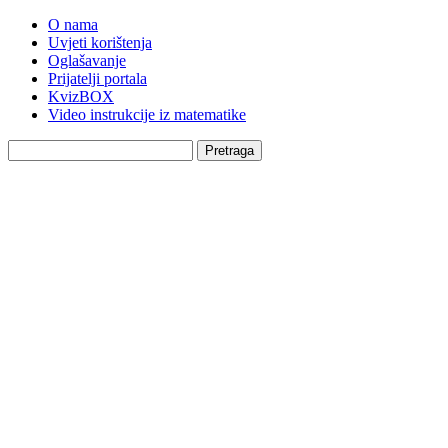
O nama
Uvjeti korištenja
Oglašavanje
Prijatelji portala
KvizBOX
Video instrukcije iz matematike
Pretraga