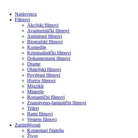
Naslovnica
Filmovi
Akcijski filmovi
Avanturistički filmovi
Animirani filmovi
Biografski filmovi
Komedije
Kriminalistički filmovi
Dokumentarni filmovi
Drame
Obiteljski filmovi
Povijesni filmovi
Horror filmovi
Mjuzikli
Misterije
Romantični filmovi
Znanstveno-fantastični filmovi
Trileri
Ratni filmovi
Vestern filmovi
Zanimljivosti
Komentari čitatelja
Život