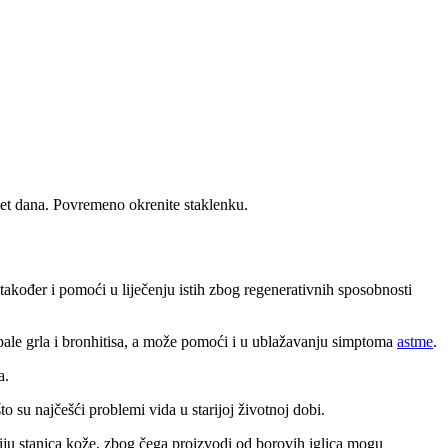
eset dana. Povremeno okrenite staklenku.
akođer i pomoći u liječenju istih zbog regenerativnih sposobnosti
 upale grla i bronhitisa, a može pomoći i u ublažavanju simptoma
astme
.
a.
o su najčešći problemi vida u starijoj životnoj dobi.
ciju stanica kože, zbog čega proizvodi od borovih iglica mogu