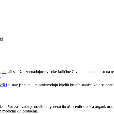
ti
iljem
, ali sadrže iznenađujuće visoke količine C vitamina u odnosu na os
.
oški
sustav jer stimulira proizvodnju bijelih krvnih stanica koje se bore
je nužan za stvaranje novih i regeneraciju oštećenih stanica organizma
h medicinskih problema.