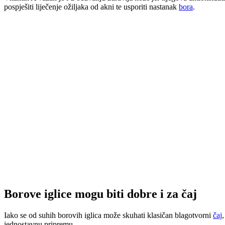
pospješiti liječenje ožiljaka od akni te usporiti nastanak
bora
.
Borove iglice mogu biti dobre i za čaj
Iako se od suhih borovih iglica može skuhati klasičan blagotvorni
čaj
jednostavnu pripremu.