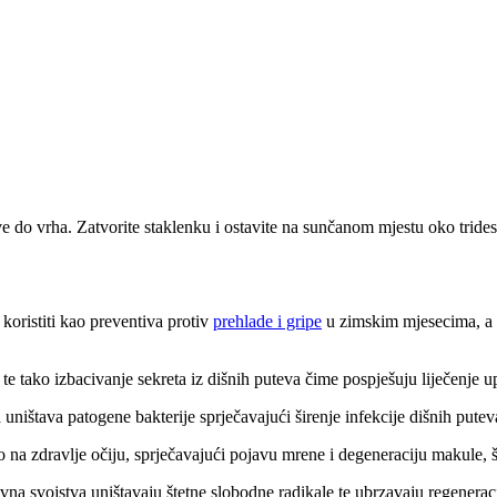
sve do vrha. Zatvorite staklenku i ostavite na sunčanom mjestu oko trid
koristiti kao preventiva protiv
prehlade i gripe
u zimskim mjesecima, a t
e te tako izbacivanje sekreta iz dišnih puteva čime pospješuju liječenje
 uništava patogene bakterije sprječavajući širenje infekcije dišnih putev
 na zdravlje očiju, sprječavajući pojavu mrene i degeneraciju makule, št
ivna svojstva uništavaju štetne slobodne radikale te ubrzavaju regenera