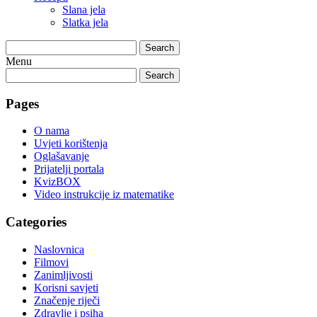
Slana jela
Slatka jela
Search
Menu
Search
Pages
O nama
Uvjeti korištenja
Oglašavanje
Prijatelji portala
KvizBOX
Video instrukcije iz matematike
Categories
Naslovnica
Filmovi
Zanimljivosti
Korisni savjeti
Značenje riječi
Zdravlje i psiha