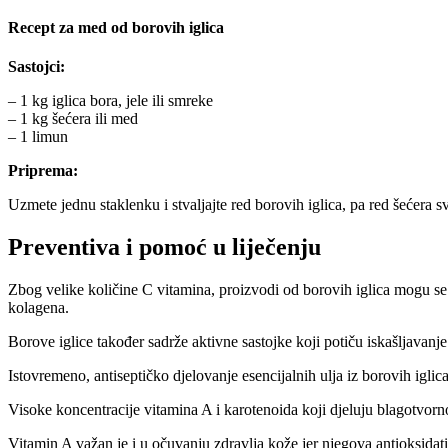
Recept za med od borovih iglica
Sastojci:
– 1 kg iglica bora, jele ili smreke
– 1 kg šećera ili med
– 1 limun
Priprema:
Uzmete jednu staklenku i stvaljajte red borovih iglica, pa red šećera 
Preventiva i pomoć u liječenju
Zbog velike količine C vitamina, proizvodi od borovih iglica mogu se 
kolagena.
Borove iglice također sadrže aktivne sastojke koji potiču iskašljavanj
Istovremeno, antiseptičko djelovanje esencijalnih ulja iz borovih iglica
Visoke koncentracije vitamina A i karotenoida koji djeluju blagotvorno
Vitamin A važan je i u očuvanju zdravlja kože jer njegova antioksidat