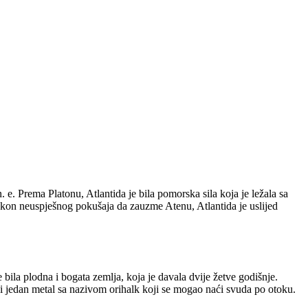
 e. Prema Platonu, Atlantida je bila pomorska sila koja je ležala sa
akon neuspješnog pokušaja da zauzme Atenu, Atlantida je uslijed
e bila plodna i bogata zemlja, koja je davala dvije žetve godišnje.
ju i jedan metal sa nazivom orihalk koji se mogao naći svuda po otoku.