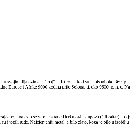
on
u svojim dijalozima „Timaj“ i „Ktiron“, koji su napisani oko 360. p. n.
dne Europe i Afrike 9000 godina prije Solona, tj. oko 9600. p. n. e. N
 zajedno, i nalazio se sa one strane Herkulovih stupova (Gibraltar). To j
 i topili rude. Najcjenjeniji metal je bilo zlato, koga je bilo u izobil