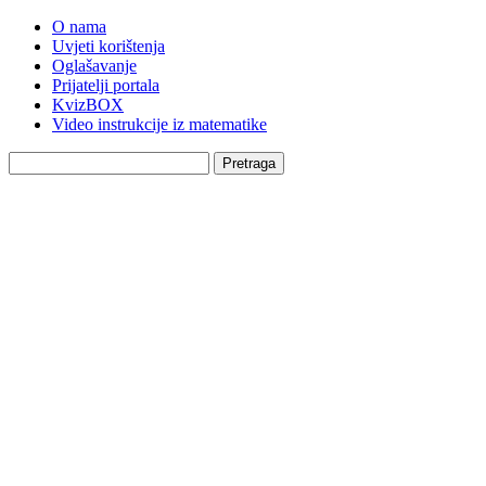
O nama
Uvjeti korištenja
Oglašavanje
Prijatelji portala
KvizBOX
Video instrukcije iz matematike
Pretraga