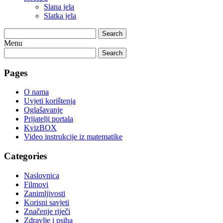
Slana jela
Slatka jela
Search
Menu
Search
Pages
O nama
Uvjeti korištenja
Oglašavanje
Prijatelji portala
KvizBOX
Video instrukcije iz matematike
Categories
Naslovnica
Filmovi
Zanimljivosti
Korisni savjeti
Značenje riječi
Zdravlje i psiha