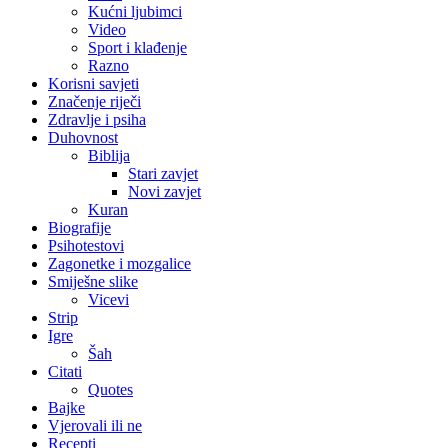
Kućni ljubimci
Video
Sport i klađenje
Razno
Korisni savjeti
Značenje riječi
Zdravlje i psiha
Duhovnost
Biblija
Stari zavjet
Novi zavjet
Kuran
Biografije
Psihotestovi
Zagonetke i mozgalice
Smiješne slike
Vicevi
Strip
Igre
Šah
Citati
Quotes
Bajke
Vjerovali ili ne
Recepti