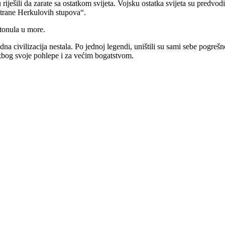
riješili da zarate sa ostatkom svijeta. Vojsku ostatka svijeta su predvodi
 strane Herkulovih stupova“.
otonula u more.
na civilizacija nestala. Po jednoj legendi, uništili su sami sebe pogre
ude zbog svoje pohlepe i za većim bogatstvom.