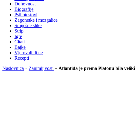
Duhovnost
Biografije
Psihotestovi
Zagonetke i mozgalice
Smiješne slike
Strip
Igre
Citati
Bajke
Vjerovali ili ne
Recepti
Naslovnica
»
Zanimljivosti
»
Atlantida je prema Platonu bila velik