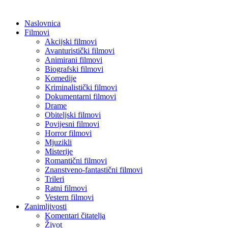
Naslovnica
Filmovi
Akcijski filmovi
Avanturistički filmovi
Animirani filmovi
Biografski filmovi
Komedije
Kriminalistički filmovi
Dokumentarni filmovi
Drame
Obiteljski filmovi
Povijesni filmovi
Horror filmovi
Mjuzikli
Misterije
Romantični filmovi
Znanstveno-fantastični filmovi
Trileri
Ratni filmovi
Vestern filmovi
Zanimljivosti
Komentari čitatelja
Život