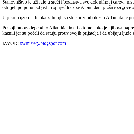
Stanovništvo je uživalo u sreći i bogatstvu sve dok njihovi carevi, nisu 
odnijeli potpunu pobjedu i spriječili da se Atlantiđani prošire sa „ove
U jeku najžešćih bitaka zatutnjli su strašni zemljotresi i Atlantida je p
Postoji mnogo legendi o Atlantiđanima i o tome kako je njihova napred
kaznili jer su počeli da ratuju protiv svojih prijatelja i da ubijaju lj
IZVOR:
bwmistery.blogspot.com