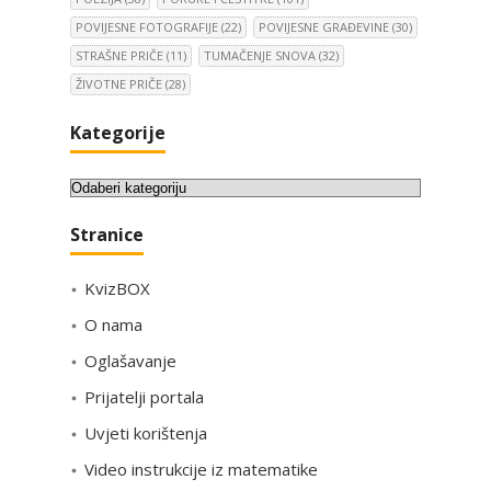
POVIJESNE FOTOGRAFIJE
(22)
POVIJESNE GRAĐEVINE
(30)
STRAŠNE PRIČE
(11)
TUMAČENJE SNOVA
(32)
ŽIVOTNE PRIČE
(28)
Kategorije
K
a
Stranice
t
e
KvizBOX
g
o
O nama
r
Oglašavanje
i
Prijatelji portala
j
e
Uvjeti korištenja
Video instrukcije iz matematike