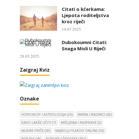
Citati o kćerkama:
Ljepota roditeljstva
kroz riječi
10.07.2025.
Dubokoumni Citati:
Snaga Misli U Riječi
28.05.2025.
Zaigraj Kviz
Oznake
HOROSKOP I ASTROLOGIJA
(25)
IMENA I NADIMCI
(62)
KAKO LAKŠE UČITI
(7)
MIŠLJENJA I RASPRAVE
(2)
MUDRE PRIČE
(30)
NAJBOLJI FILMOVI ONLINE
(55)
POEZIJA
(38)
PORUKE I ČESTITKE
(101)