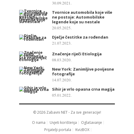
30.09.2021.
Tvornice automobila koje više
ne postoje: Automobilske
legende koje su nestale
20.05.2025.
Dječje čestitke za rođendan
21.07.2023.
Značenje riječi Etiologija
08.03.2020.
New York: Zanimljive povijesne
fotografije
14.07.2020.
Sihir je vrlo opasna crna magija
05.01.2022.
© 2026
Zabavni NET
- Za sve generacije!
O nama
Uvjeti korištenja
Oglašavanje
Prijatelji portala
KvizBOX