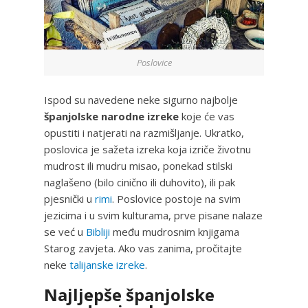
Poslovice
Ispod su navedene neke sigurno najbolje
španjolske narodne izreke
koje će vas
opustiti i natjerati na razmišljanje. Ukratko,
poslovica je sažeta izreka koja izriče životnu
mudrost ili mudru misao, ponekad stilski
naglašeno (bilo cinično ili duhovito), ili pak
pjesnički u
rimi
. Poslovice postoje na svim
jezicima i u svim kulturama, prve pisane nalaze
se već u
Bibliji
među mudrosnim knjigama
Starog zavjeta. Ako vas zanima, pročitajte
neke
talijanske izreke
.
Najljepše španjolske