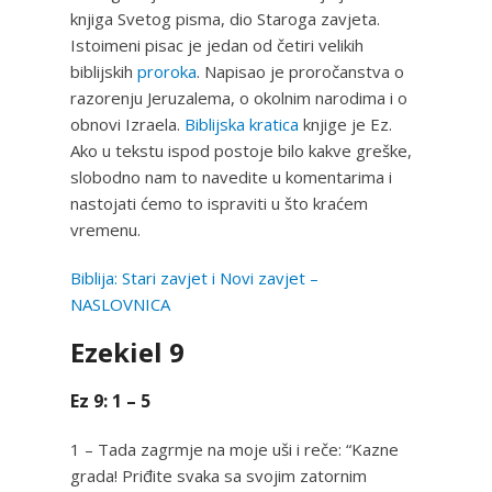
knjiga Svetog pisma, dio Staroga zavjeta.
Istoimeni pisac je jedan od četiri velikih
biblijskih
proroka
. Napisao je proročanstva o
razorenju Jeruzalema, o okolnim narodima i o
obnovi Izraela.
Biblijska kratica
knjige je Ez.
Ako u tekstu ispod postoje bilo kakve greške,
slobodno nam to navedite u komentarima i
nastojati ćemo to ispraviti u što kraćem
vremenu.
Biblija: Stari zavjet i Novi zavjet –
NASLOVNICA
Ezekiel 9
Ez 9: 1 – 5
1 – Tada zagrmje na moje uši i reče: “Kazne
grada! Priđite svaka sa svojim zatornim