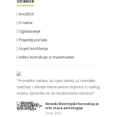
Stranice
t
e
KvizBOX
g
o
O nama
r
Oglašavanje
i
Prijatelji portala
j
e
Uvjeti korištenja
Video instrukcije iz matematike
"Pronađite zabavu za cijelu obitelj uz raznolike
sadržaje i otkrijte interesantne činjenice iz cijelog
svijeta. Spremite se za nezaboravno iskustvo!"
Kineski životinjski horoskop je
vrlo stara astrologija
18.01.2023.