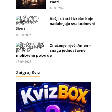
znati
16.03.2026.
Božji citati i izreke koje
nadahnjuju svakodnevni
život
02.10.2025.
Značenje riječi Amen –
snaga jednostavne
molitvene potvrde
15.09.2025.
Zaigraj Kviz