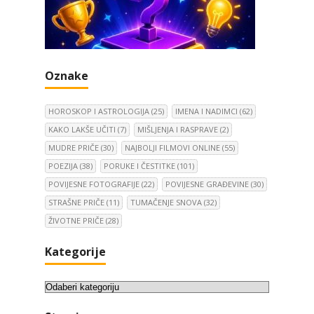
Oznake
HOROSKOP I ASTROLOGIJA
(25)
IMENA I NADIMCI
(62)
KAKO LAKŠE UČITI
(7)
MIŠLJENJA I RASPRAVE
(2)
MUDRE PRIČE
(30)
NAJBOLJI FILMOVI ONLINE
(55)
POEZIJA
(38)
PORUKE I ČESTITKE
(101)
POVIJESNE FOTOGRAFIJE
(22)
POVIJESNE GRAĐEVINE
(30)
STRAŠNE PRIČE
(11)
TUMAČENJE SNOVA
(32)
ŽIVOTNE PRIČE
(28)
Kategorije
K
a