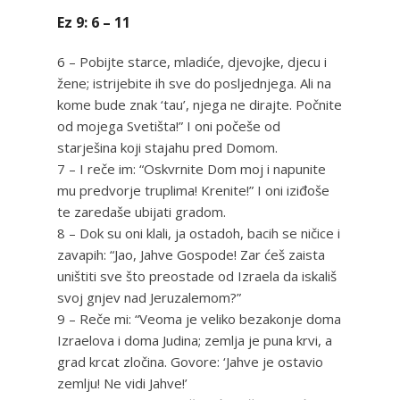
Ez 9: 6 – 11
6 – Pobijte starce, mladiće, djevojke, djecu i
žene; istrijebite ih sve do posljednjega. Ali na
kome bude znak ‘tau’, njega ne dirajte. Počnite
od mojega Svetišta!” I oni počeše od
starješina koji stajahu pred Domom.
7 – I reče im: “Oskvrnite Dom moj i napunite
mu predvorje truplima! Krenite!” I oni iziđoše
te zaredaše ubijati gradom.
8 – Dok su oni klali, ja ostadoh, bacih se ničice i
zavapih: “Jao, Jahve Gospode! Zar ćeš zaista
uništiti sve što preostade od Izraela da iskališ
svoj gnjev nad Jeruzalemom?”
9 – Reče mi: “Veoma je veliko bezakonje doma
Izraelova i doma Judina; zemlja je puna krvi, a
grad krcat zločina. Govore: ‘Jahve je ostavio
zemlju! Ne vidi Jahve!’