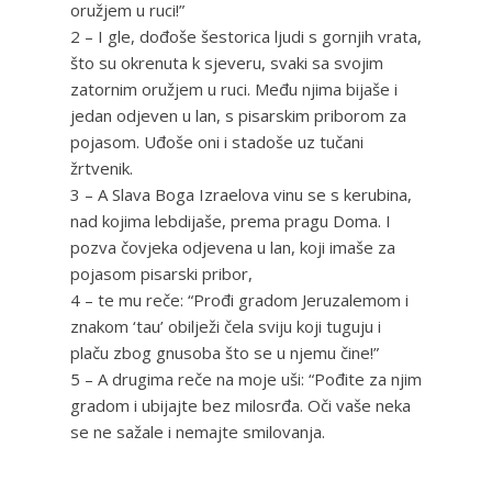
oružjem u ruci!”
2 – I gle, dođoše šestorica ljudi s gornjih vrata,
što su okrenuta k sjeveru, svaki sa svojim
zatornim oružjem u ruci. Među njima bijaše i
jedan odjeven u lan, s pisarskim priborom za
pojasom. Uđoše oni i stadoše uz tučani
žrtvenik.
3 – A Slava Boga Izraelova vinu se s kerubina,
nad kojima lebdijaše, prema pragu Doma. I
pozva čovjeka odjevena u lan, koji imaše za
pojasom pisarski pribor,
4 – te mu reče: “Prođi gradom Jeruzalemom i
znakom ‘tau’ obilježi čela sviju koji tuguju i
plaču zbog gnusoba što se u njemu čine!”
5 – A drugima reče na moje uši: “Pođite za njim
gradom i ubijajte bez milosrđa. Oči vaše neka
se ne sažale i nemajte smilovanja.