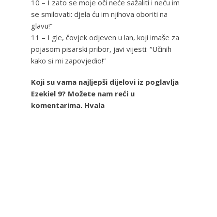
10 – I zato se moje oči neće sažaliti i neću im
se smilovati: djela ću im njihova oboriti na
glavu!”
11 – I gle, čovjek odjeven u lan, koji imaše za
pojasom pisarski pribor, javi vijesti: “Učinih
kako si mi zapovjedio!”
Koji su vama najljepši dijelovi iz poglavlja
Ezekiel 9? Možete nam reći u
komentarima. Hvala