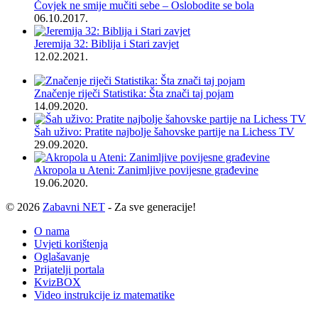
Čovjek ne smije mučiti sebe – Oslobodite se bola
06.10.2017.
Jeremija 32: Biblija i Stari zavjet
12.02.2021.
Značenje riječi Statistika: Šta znači taj pojam
14.09.2020.
Šah uživo: Pratite najbolje šahovske partije na Lichess TV
29.09.2020.
Akropola u Ateni: Zanimljive povijesne građevine
19.06.2020.
© 2026
Zabavni NET
- Za sve generacije!
O nama
Uvjeti korištenja
Oglašavanje
Prijatelji portala
KvizBOX
Video instrukcije iz matematike