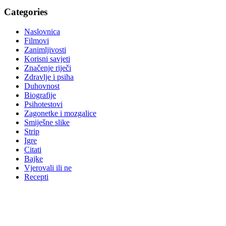
Categories
Naslovnica
Filmovi
Zanimljivosti
Korisni savjeti
Značenje riječi
Zdravlje i psiha
Duhovnost
Biografije
Psihotestovi
Zagonetke i mozgalice
Smiješne slike
Strip
Igre
Citati
Bajke
Vjerovali ili ne
Recepti