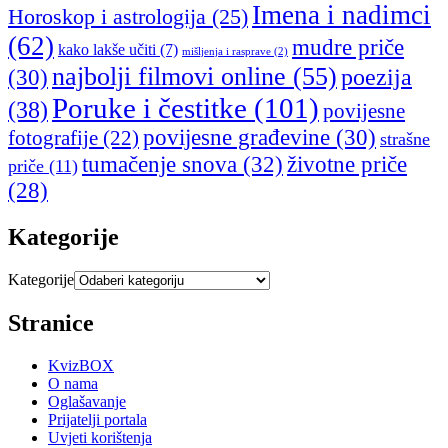
Imena i nadimci
Horoskop i astrologija
(25)
(62)
mudre priče
kako lakše učiti
(7)
mišljenja i rasprave
(2)
najbolji filmovi online
(55)
poezija
(30)
Poruke i čestitke
(101)
(38)
povijesne
povijesne građevine
(30)
fotografije
(22)
strašne
tumačenje snova
(32)
životne priče
priče
(11)
(28)
Kategorije
Kategorije
Stranice
KvizBOX
O nama
Oglašavanje
Prijatelji portala
Uvjeti korištenja