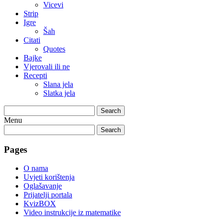
Vicevi
Strip
Igre
Šah
Citati
Quotes
Bajke
Vjerovali ili ne
Recepti
Slana jela
Slatka jela
Search
Menu
Search
Pages
O nama
Uvjeti korištenja
Oglašavanje
Prijatelji portala
KvizBOX
Video instrukcije iz matematike