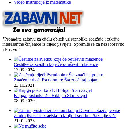
Video instrukcije iz matematike
"Pronađite zabavu za cijelu obitelj uz raznolike sadržaje i otkrijte
interesantne činjenice iz cijelog svijeta. Spremite se za nezaboravno
iskustvo!"
Čestitke za svadbu koje će oduševiti mladence
17.09.2024.
Značenje riječi Pseudonim: Šta znači taj pojam
23.10.2021.
Knjiga postanka 21: Biblija i Stari zavjet
08.09.2020.
Zanimljivosti o izraelskom kralju Davidu – Saznajte više
21.01.2025.