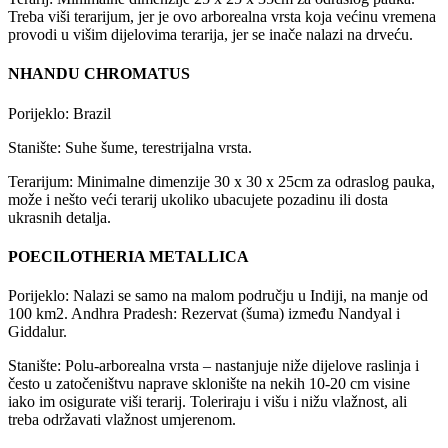
Treba viši terarijum, jer je ovo arborealna vrsta koja većinu vremena
provodi u višim dijelovima terarija, jer se inače nalazi na drveću.
NHANDU CHROMATUS
Porijeklo: Brazil
Stanište: Suhe šume, terestrijalna vrsta.
Terarijum: Minimalne dimenzije 30 x 30 x 25cm za odraslog pauka,
može i nešto veći terarij ukoliko ubacujete pozadinu ili dosta
ukrasnih detalja.
POECILOTHERIA METALLICA
Porijeklo: Nalazi se samo na malom području u Indiji, na manje od
100 km2. Andhra Pradesh: Rezervat (šuma) između Nandyal i
Giddalur.
Stanište: Polu-arborealna vrsta – nastanjuje niže dijelove raslinja i
često u zatočeništvu naprave sklonište na nekih 10-20 cm visine
iako im osigurate viši terarij. Toleriraju i višu i nižu vlažnost, ali
treba održavati vlažnost umjerenom.