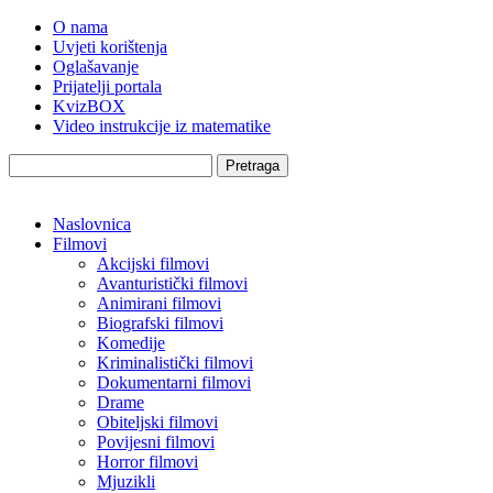
O nama
Uvjeti korištenja
Oglašavanje
Prijatelji portala
KvizBOX
Video instrukcije iz matematike
Pretraga
Naslovnica
Filmovi
Akcijski filmovi
Avanturistički filmovi
Animirani filmovi
Biografski filmovi
Komedije
Kriminalistički filmovi
Dokumentarni filmovi
Drame
Obiteljski filmovi
Povijesni filmovi
Horror filmovi
Mjuzikli