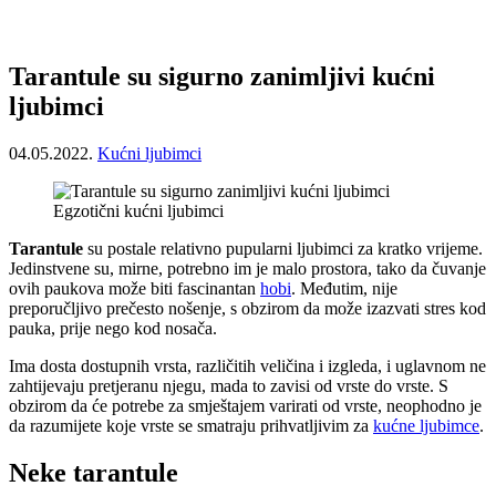
Tarantule su sigurno zanimljivi kućni
ljubimci
04.05.2022.
Kućni ljubimci
Egzotični kućni ljubimci
Tarantule
su postale relativno pupularni ljubimci za kratko vrijeme.
Jedinstvene su, mirne, potrebno im je malo prostora, tako da čuvanje
ovih paukova može biti fascinantan
hobi
. Međutim, nije
preporučljivo prečesto nošenje, s obzirom da može izazvati stres kod
pauka, prije nego kod nosača.
Ima dosta dostupnih vrsta, različitih veličina i izgleda, i uglavnom ne
zahtijevaju pretjeranu njegu, mada to zavisi od vrste do vrste. S
obzirom da će potrebe za smještajem varirati od vrste, neophodno je
da razumijete koje vrste se smatraju prihvatljivim za
kućne ljubimce
.
Neke tarantule