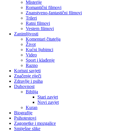
Misterije
Romantični filmovi
Znanstveno-fantastični filmovi
Trileri
Ratni filmovi
Vestern filmovi
Zanimljivosti
Komentari čitatelja
Život
Kućni ljubimci
Video
Sport i klađenje
Razno
Korisni savjeti
Značenje riječi
Zdravlje i psiha
Duhovnost
Biblija
Stari zavjet
Novi zavjet
Kuran
Biografije
Psihotestovi
Zagonetke i mozgalice
Smiješne slike