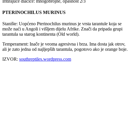
Iritirajuće dlačice: mnogobrojne, opasnost 2/3
PTERINOCHILUS MURINUS
Stanište: Uopćeno Pterinochilus murinus je vrsta tarantule koja se
može naći u Angoli i višljem dijelu Afrike. Znači da pripada grupi
tarantula sa starog kontinenta (Old world).
Temperament: Inače je veoma agresivna i brza. Ima dosta jak otrov,
ali je zato jedna od najljepših tarantula, pogotovo ako je orange boje.
IZVOR:
southreptiles.wordpress.com