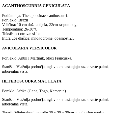
ACANTHOSCURRIA GENICULATA
Podfamilija: Theraphosinaeacanthoscurria
Porijeklo: Brazil
Veličina: 10 cm dužina tijela, 22cm raspon nogu
Temperatura: 26-30°C
Toksičnost otrova: slaba
Iritirajuće dlačice: mnogobrojne, opasnost 2/3
AVICULARIA VERSICOLOR
Porijeklo: Antili i Martinik, otoci Francuska.
Stanište: Vlažnija područja, uglavnom nastanjuju razne vrste palmi,
arborealna vrsta.
HETEROSCODRA MACULATA
Poreklo: Afrika (Gana, Togo, Kamerun).
Stanište: Vlažnija područja, uglavnom nastanjuju razne vrste palmi,
arborealna vrsta.
Terarij: Minimalne dimenzije 25 x 25 x 35cm za odraslog pauka.