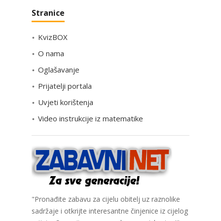
a
Stranice
t
e
KvizBOX
g
o
O nama
r
Oglašavanje
i
Prijatelji portala
j
e
Uvjeti korištenja
Video instrukcije iz matematike
"Pronađite zabavu za cijelu obitelj uz raznolike
sadržaje i otkrijte interesantne činjenice iz cijelog