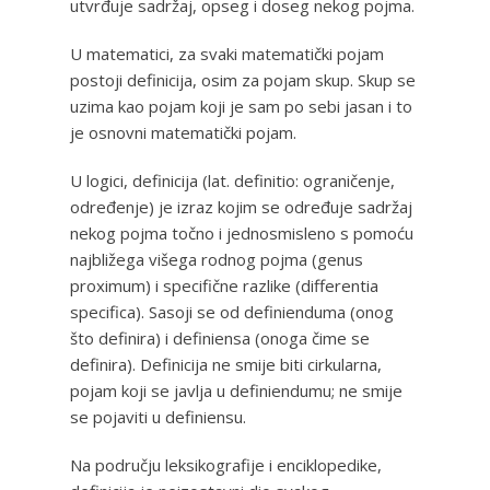
utvrđuje sadržaj, opseg i doseg nekog pojma.
U matematici, za svaki matematički pojam
postoji definicija, osim za pojam skup. Skup se
uzima kao pojam koji je sam po sebi jasan i to
je osnovni matematički pojam.
U logici, definicija (lat. definitio: ograničenje,
određenje) je izraz kojim se određuje sadržaj
nekog pojma točno i jednosmisleno s pomoću
najbližega višega rodnog pojma (genus
proximum) i specifične razlike (differentia
specifica). Sasoji se od definienduma (onog
što definira) i definiensa (onoga čime se
definira). Definicija ne smije biti cirkularna,
pojam koji se javlja u definiendumu; ne smije
se pojaviti u definiensu.
Na području leksikografije i enciklopedike,