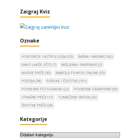
Zaigraj Kviz
Oznake
HOROSKOP I ASTROLOGIJA
(25)
IMENA I NADIMCI
(62)
KAKO LAKŠE UČITI
(7)
MIŠLJENJA I RASPRAVE
(2)
MUDRE PRIČE
(30)
NAJBOLJI FILMOVI ONLINE
(55)
POEZIJA
(38)
PORUKE I ČESTITKE
(101)
POVIJESNE FOTOGRAFIJE
(22)
POVIJESNE GRAĐEVINE
(30)
STRAŠNE PRIČE
(11)
TUMAČENJE SNOVA
(32)
ŽIVOTNE PRIČE
(28)
Kategorije
K