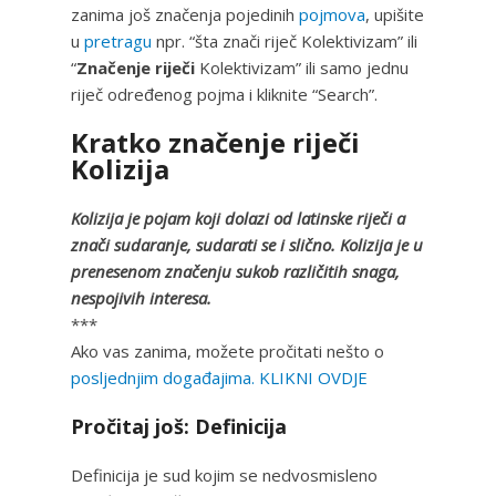
zanima još značenja pojedinih
pojmova
, upišite
u
pretragu
npr. “šta znači riječ Kolektivizam” ili
“
Značenje riječi
Kolektivizam” ili samo jednu
riječ određenog pojma i kliknite “Search”.
Kratko značenje riječi
Kolizija
Kolizija je pojam koji dolazi od latinske riječi a
znači sudaranje, sudarati se i slično. Kolizija je u
prenesenom značenju sukob različitih snaga,
nespojivih interesa.
***
Ako vas zanima, možete pročitati nešto o
posljednjim događajima. KLIKNI OVDJE
Pročitaj još: Definicija
Definicija je sud kojim se nedvosmisleno