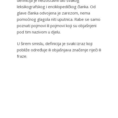
definicija je neizostavni dio svakog
leksikografskog i enciklopedičkog članka. Od
glave članka odvojena je zarezom, nema
pomoćnog glagola niti uputnica. Rabe se samo
poznati pojmovi ili pojmovi koji su objašnjeni
pod tim nazivom u djelu.
U širem smislu, definicija je svaki izraz koji
pobliže određuje ili objašnjava značenje riječi ili
fraze.