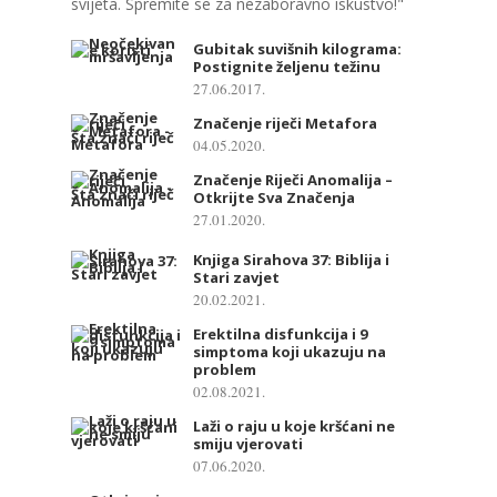
svijeta. Spremite se za nezaboravno iskustvo!"
Gubitak suvišnih kilograma:
Postignite željenu težinu
27.06.2017.
Značenje riječi Metafora
04.05.2020.
Značenje Riječi Anomalija –
Otkrijte Sva Značenja
27.01.2020.
Knjiga Sirahova 37: Biblija i
Stari zavjet
20.02.2021.
Erektilna disfunkcija i 9
simptoma koji ukazuju na
problem
02.08.2021.
Laži o raju u koje kršćani ne
smiju vjerovati
07.06.2020.