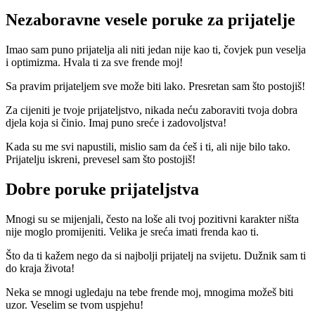
Nezaboravne vesele poruke za prijatelje
Imao sam puno prijatelja ali niti jedan nije kao ti, čovjek pun veselja
i optimizma. Hvala ti za sve frende moj!
Sa pravim prijateljem sve može biti lako. Presretan sam što postojiš!
Za cijeniti je tvoje prijateljstvo, nikada neću zaboraviti tvoja dobra
djela koja si činio. Imaj puno sreće i zadovoljstva!
Kada su me svi napustili, mislio sam da ćeš i ti, ali nije bilo tako.
Prijatelju iskreni, prevesel sam što postojiš!
Dobre poruke prijateljstva
Mnogi su se mijenjali, često na loše ali tvoj pozitivni karakter ništa
nije moglo promijeniti. Velika je sreća imati frenda kao ti.
Što da ti kažem nego da si najbolji prijatelj na svijetu. Dužnik sam ti
do kraja života!
Neka se mnogi ugledaju na tebe frende moj, mnogima možeš biti
uzor. Veselim se tvom uspjehu!