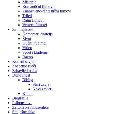
Misterije
Romantični filmovi
Znanstveno-fantastični filmovi
Trileri
Ratni filmovi
Vestern filmovi
Zanimljivosti
Komentari čitatelja
Život
Kućni ljubimci
Video
Sport i klađenje
Razno
Korisni savjeti
Značenje riječi
Zdravlje i psiha
Duhovnost
Biblija
Stari zavjet
Novi zavjet
Kuran
Biografije
Psihotestovi
Zagonetke i mozgalice
Smiješne slike