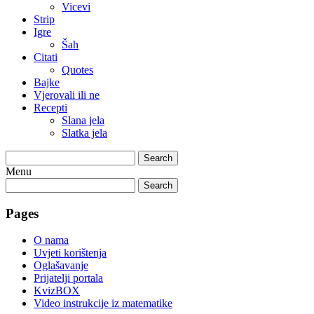
Vicevi
Strip
Igre
Šah
Citati
Quotes
Bajke
Vjerovali ili ne
Recepti
Slana jela
Slatka jela
Search
Menu
Search
Pages
O nama
Uvjeti korištenja
Oglašavanje
Prijatelji portala
KvizBOX
Video instrukcije iz matematike