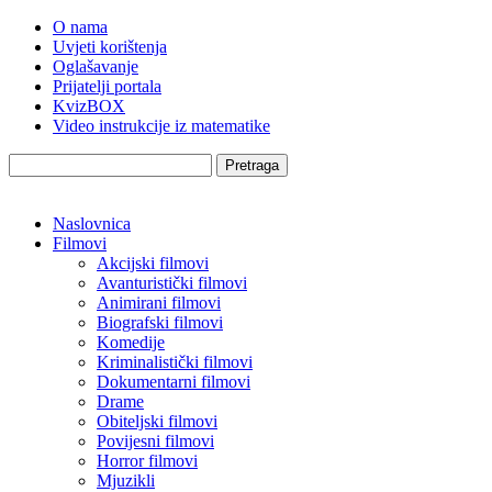
O nama
Uvjeti korištenja
Oglašavanje
Prijatelji portala
KvizBOX
Video instrukcije iz matematike
Pretraga
Naslovnica
Filmovi
Akcijski filmovi
Avanturistički filmovi
Animirani filmovi
Biografski filmovi
Komedije
Kriminalistički filmovi
Dokumentarni filmovi
Drame
Obiteljski filmovi
Povijesni filmovi
Horror filmovi
Mjuzikli