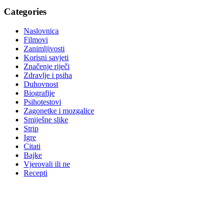
Categories
Naslovnica
Filmovi
Zanimljivosti
Korisni savjeti
Značenje riječi
Zdravlje i psiha
Duhovnost
Biografije
Psihotestovi
Zagonetke i mozgalice
Smiješne slike
Strip
Igre
Citati
Bajke
Vjerovali ili ne
Recepti