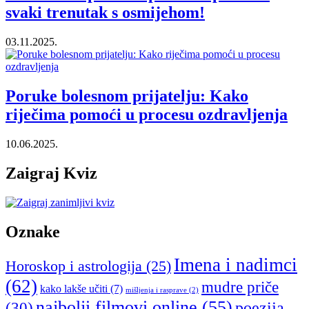
svaki trenutak s osmijehom!
03.11.2025.
Poruke bolesnom prijatelju: Kako
riječima pomoći u procesu ozdravljenja
10.06.2025.
Zaigraj Kviz
Oznake
Imena i nadimci
Horoskop i astrologija
(25)
(62)
mudre priče
kako lakše učiti
(7)
mišljenja i rasprave
(2)
najbolji filmovi online
(55)
poezija
(30)