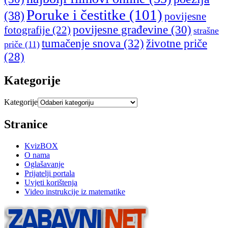
Poruke i čestitke
(101)
(38)
povijesne
povijesne građevine
(30)
fotografije
(22)
strašne
tumačenje snova
(32)
životne priče
priče
(11)
(28)
Kategorije
Kategorije
Stranice
KvizBOX
O nama
Oglašavanje
Prijatelji portala
Uvjeti korištenja
Video instrukcije iz matematike