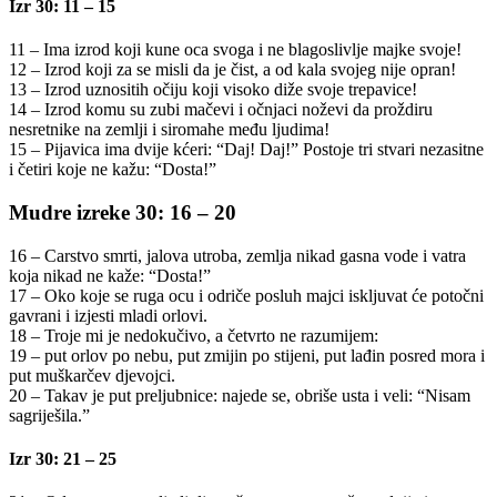
Izr 30: 11 – 15
11 – Ima izrod koji kune oca svoga i ne blagoslivlje majke svoje!
12 – Izrod koji za se misli da je čist, a od kala svojeg nije opran!
13 – Izrod uznositih očiju koji visoko diže svoje trepavice!
14 – Izrod komu su zubi mačevi i očnjaci noževi da proždiru
nesretnike na zemlji i siromahe među ljudima!
15 – Pijavica ima dvije kćeri: “Daj! Daj!” Postoje tri stvari nezasitne
i četiri koje ne kažu: “Dosta!”
Mudre izreke 30: 16 – 20
16 – Carstvo smrti, jalova utroba, zemlja nikad gasna vode i vatra
koja nikad ne kaže: “Dosta!”
17 – Oko koje se ruga ocu i odriče posluh majci iskljuvat će potočni
gavrani i izjesti mladi orlovi.
18 – Troje mi je nedokučivo, a četvrto ne razumijem:
19 – put orlov po nebu, put zmijin po stijeni, put lađin posred mora i
put muškarčev djevojci.
20 – Takav je put preljubnice: najede se, obriše usta i veli: “Nisam
sagriješila.”
Izr 30: 21 – 25