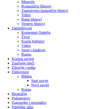
Misterije
Romantični filmovi
Znanstveno-fantastični filmovi
Trileri
Ratni filmovi
Vestern filmovi
Zanimljivosti
Komentari čitatelja
Život
Kućni ljubimci
Video
Sport i klađenje
Razno
Korisni savjeti
Značenje riječi
Zdravlje i psiha
Duhovnost
Biblija
Stari zavjet
Novi zavjet
Kuran
Biografije
Psihotestovi
Zagonetke i mozgalice
Smiješne slike