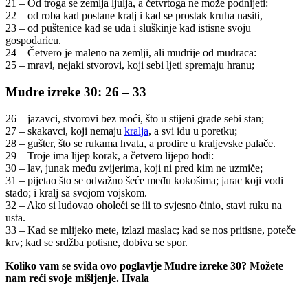
21 – Od troga se zemlja ljulja, a četvrtoga ne može podnijeti:
22 – od roba kad postane kralj i kad se prostak kruha nasiti,
23 – od puštenice kad se uda i sluškinje kad istisne svoju
gospodaricu.
24 – Četvero je maleno na zemlji, ali mudrije od mudraca:
25 – mravi, nejaki stvorovi, koji sebi ljeti spremaju hranu;
Mudre izreke 30: 26 – 33
26 – jazavci, stvorovi bez moći, što u stijeni grade sebi stan;
27 – skakavci, koji nemaju
kralja
, a svi idu u poretku;
28 – gušter, što se rukama hvata, a prodire u kraljevske palače.
29 – Troje ima lijep korak, a četvero lijepo hodi:
30 – lav, junak među zvijerima, koji ni pred kim ne uzmiče;
31 – pijetao što se odvažno šeće među kokošima; jarac koji vodi
stado; i kralj sa svojom vojskom.
32 – Ako si ludovao oholeći se ili to svjesno činio, stavi ruku na
usta.
33 – Kad se mlijeko mete, izlazi maslac; kad se nos pritisne, poteče
krv; kad se srdžba potisne, dobiva se spor.
Koliko vam se sviđa ovo poglavlje Mudre izreke 30? Možete
nam reći svoje mišljenje. Hvala