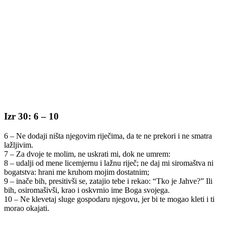
Izr 30: 6 – 10
6 – Ne dodaji ništa njegovim riječima, da te ne prekori i ne smatra
lažljivim.
7 – Za dvoje te molim, ne uskrati mi, dok ne umrem:
8 – udalji od mene licemjernu i lažnu riječ; ne daj mi siromaštva ni
bogatstva: hrani me kruhom mojim dostatnim;
9 – inače bih, presitivši se, zatajio tebe i rekao: “Tko je Jahve?” Ili
bih, osiromašivši, krao i oskvrnio ime Boga svojega.
10 – Ne klevetaj sluge gospodaru njegovu, jer bi te mogao kleti i ti
morao okajati.