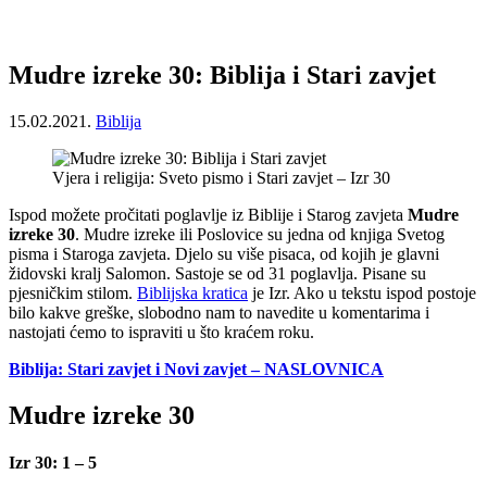
Mudre izreke 30: Biblija i Stari zavjet
15.02.2021.
Biblija
Vjera i religija: Sveto pismo i Stari zavjet – Izr 30
Ispod možete pročitati poglavlje iz Biblije i Starog zavjeta
Mudre
izreke 30
. Mudre izreke ili Poslovice su jedna od knjiga Svetog
pisma i Staroga zavjeta. Djelo su više pisaca, od kojih je glavni
židovski kralj Salomon. Sastoje se od 31 poglavlja. Pisane su
pjesničkim stilom.
Biblijska kratica
je Izr. Ako u tekstu ispod postoje
bilo kakve greške, slobodno nam to navedite u komentarima i
nastojati ćemo to ispraviti u što kraćem roku.
Biblija: Stari zavjet i Novi zavjet – NASLOVNICA
Mudre izreke 30
Izr 30: 1 – 5