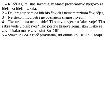
1 – Riječi Agura, sina Jakeova, iz Mase; proročanstvo njegovo za
Itiela, za Itiela i Ukala.
2 – Da, preglup sam da bih bio čovjek i nemam razbora čovječjeg.
3 – Ne stekoh mudrosti i ne poznajem znanosti svetih!
4 – Tko uzađe na nebo i siđe? Tko uhvati vjetar u šake svoje? Tko
sabra vode u plašt svoj? Tko postavi krajeve zemaljske? Kako se
zove i kako mu se zove sin? Znaš li?
5 – Svaka je Božja riječ prokušana, štit onima koji se u nj uzdaju.