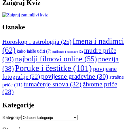
Zaigraj Kviz
Oznake
Imena i nadimci
Horoskop i astrologija
(25)
(62)
mudre priče
kako lakše učiti
(7)
mišljenja i rasprave
(2)
najbolji filmovi online
(55)
poezija
(30)
Poruke i čestitke
(101)
(38)
povijesne
povijesne građevine
(30)
fotografije
(22)
strašne
tumačenje snova
(32)
životne priče
priče
(11)
(28)
Kategorije
Kategorije