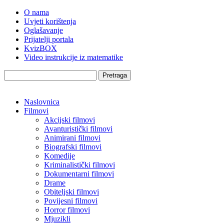
O nama
Uvjeti korištenja
Oglašavanje
Prijatelji portala
KvizBOX
Video instrukcije iz matematike
Pretraga
Naslovnica
Filmovi
Akcijski filmovi
Avanturistički filmovi
Animirani filmovi
Biografski filmovi
Komedije
Kriminalistički filmovi
Dokumentarni filmovi
Drame
Obiteljski filmovi
Povijesni filmovi
Horror filmovi
Mjuzikli