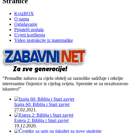
Stranice
KvizBOX
O nama
Oglašavanje
Prijatelji portala
Uvjeti korištenja
Video instrukcije iz matematike
"Pronađite zabavu za cijelu obitelj uz raznolike sadržaje i otkrijte
interesantne činjenice iz cijelog svijeta. Spremite se za nezaboravno
iskustvo!"
Izaija 60: Biblija i Stari zavjet
27.02.2021.
Estera 2: Biblija i Stari zavjet
19.12.2020.