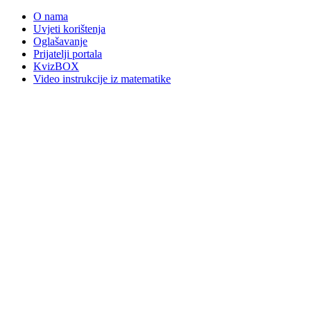
O nama
Uvjeti korištenja
Oglašavanje
Prijatelji portala
KvizBOX
Video instrukcije iz matematike