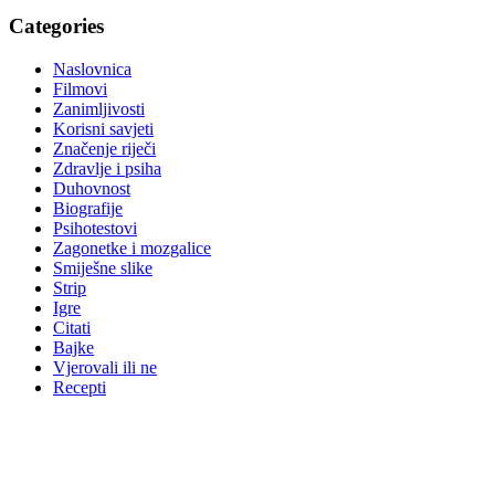
Categories
Naslovnica
Filmovi
Zanimljivosti
Korisni savjeti
Značenje riječi
Zdravlje i psiha
Duhovnost
Biografije
Psihotestovi
Zagonetke i mozgalice
Smiješne slike
Strip
Igre
Citati
Bajke
Vjerovali ili ne
Recepti