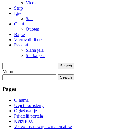
Vicevi
Strip
Igre
Šah
Citati
Quotes
Bajke
Vjerovali ili ne
Recepti
Slana jela
Slatka jela
Search
Menu
Search
Pages
O nama
Uvjeti korištenja
Oglašavanje
Prijatelji portala
KvizBOX
Video instrukcije iz matematike