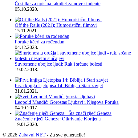
Čestitke za upis na fakultet za nove studente
05.10.2020.
Off the Rails (2021): Humoristični filmovi
15.11.2021.
Poruke kćeri za rođendan
04.12.2023.
Suvremene ubojice ljudi: Rak i srčane bolesti
19.02.2018.
Prva knjiga Ljetopisa 14: Biblija i Stari zavjet
31.01.2021.
Leopold Mandić: Gorostas Ljubavi i Njegova Poruka
04.10.2017.
Značenje riječi Geneza: Otkrivanje Korijena
19.01.2020.
© 2026
Zabavni NET
- Za sve generacije!