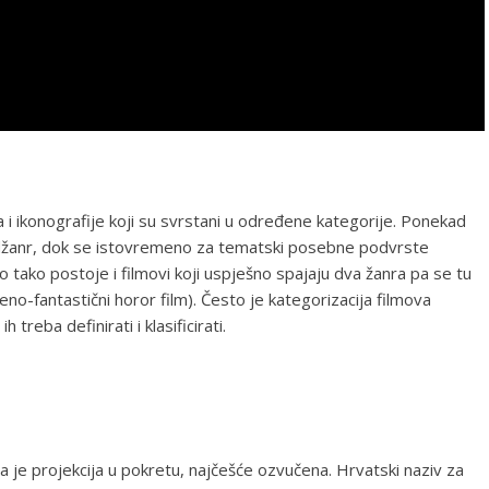
a i ikonografije koji su svrstani u određene kategorije. Ponekad
nadžanr, dok se istovremeno za tematski posebne podvrste
 tako postoje i filmovi koji uspješno spajaju dva žanra pa se tu
no-fantastični horor film). Često je kategorizacija filmova
treba definirati i klasificirati.
alna je projekcija u pokretu, najčešće ozvučena. Hrvatski naziv za