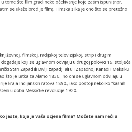
je u tome što film gradi neko očekivanje koje zatim ispuni (npr.
 zatim se ukaže brod je film). Filmska slika je ono što se pretežno
jiževnoj, filmskoj, radijskoj televizijskoj, strip i drugim
događaje koji se uglavnom odvijaju u drugoj polovici 19. stoljeća
i Stari Zapad ili Divlji zapad), ali u i Zapadnoj Kanadi i Meksiku.
kao što je Bitka za Alamo 1836., no oni se uglavnom odvijaju u
e kraja Indijanskih ratova 1890., iako postoji nekoliko “kasnih
ešteni u doba Meksičke revolucije 1920.
 ako jeste, koja je vaša ocjena filma? Možete nam reći u