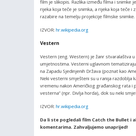
film je slikopis. Razlika između filma i snimke 
rijeka koja teče je snimka, a rijeka koja teče i
razabire na temelju projekcije filmske snimke.
IZVOR:
hr.wikipedia.org
Vestern
Vestern (eng. Western) je žanr stvaralaštva u kn
umjetnostima. Vesterni uglavnom tematiziraju 
na Zapadu Sjedinjenih Država (poznat kao Američk
Neki vesterni smješteni su u ranija razdoblja 
vremenu nakon Američkog građanskog rata i prij
vesterna” (npr. Divlja horda), dok su neki smj
IZVOR:
hr.wikipedia.org
Da li ste pogledali film Catch the Bullet i
komentarima. Zahvaljujemo unaprijed!