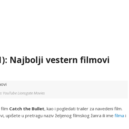
): Najbolji vestern filmovi
o: YouTube Lionsgate Movies
 film
Catch the Bullet
, kao i pogledati trailer za navedeni film.
ovi, upišete u pretragu naziv željenog filmskog žanra ili ime
filma
i