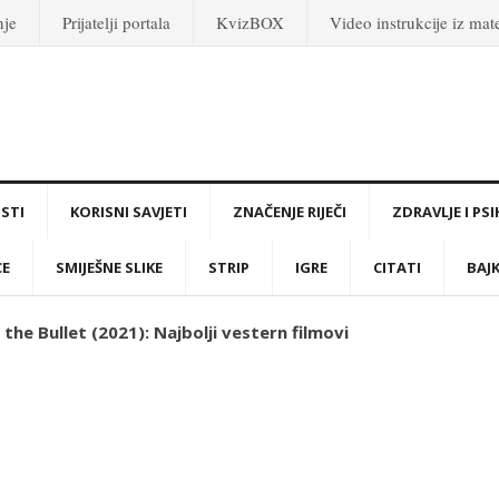
nje
Prijatelji portala
KvizBOX
Video instrukcije iz ma
STI
KORISNI SAVJETI
ZNAČENJE RIJEČI
ZDRAVLJE I PS
CE
SMIJEŠNE SLIKE
STRIP
IGRE
CITATI
BAJ
the Bullet (2021): Najbolji vestern filmovi