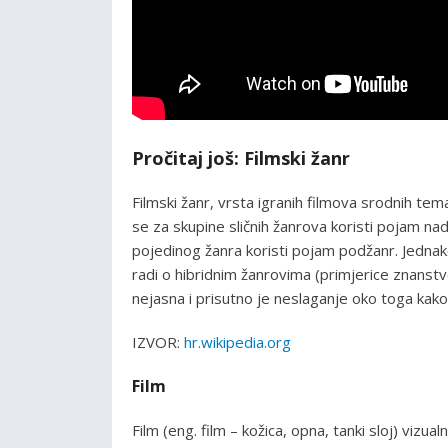
Pročitaj još: Filmski žanr
Filmski žanr, vrsta igranih filmova srodnih tem
se za skupine sličnih žanrova koristi pojam 
pojedinog žanra koristi pojam podžanr. Jednako
radi o hibridnim žanrovima (primjerice znanstve
nejasna i prisutno je neslaganje oko toga kako ih 
IZVOR:
hr.wikipedia.org
Film
Film (eng. film – kožica, opna, tanki sloj) vizu