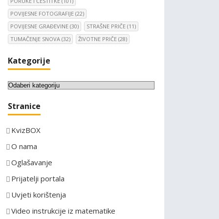
PORUKE I ČESTITKE
(101)
POVIJESNE FOTOGRAFIJE
(22)
POVIJESNE GRAĐEVINE
(30)
STRAŠNE PRIČE
(11)
TUMAČENJE SNOVA
(32)
ŽIVOTNE PRIČE
(28)
Kategorije
K
a
Stranice
t
e
KvizBOX
g
o
O nama
r
Oglašavanje
i
Prijatelji portala
j
e
Uvjeti korištenja
Video instrukcije iz matematike